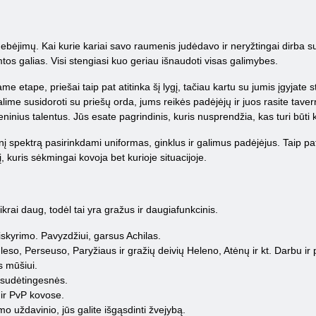
bėjimų. Kai kurie kariai savo raumenis judėdavo ir neryžtingai dirba su 
mtos galias. Visi stengiasi kuo geriau išnaudoti visas galimybes.
 etape, priešai taip pat atitinka šį lygį, tačiau kartu su jumis įgyjate st
galime susidoroti su priešų orda, jums reikės padėjėjų ir juos rasite tavern
nius talentus. Jūs esate pagrindinis, kuris nusprendžia, kas turi būti
į spektrą pasirinkdami uniformas, ginklus ir galimus padėjėjus. Taip pat 
, kuris sėkmingai kovoja bet kurioje situacijoje.
rai daug, todėl tai yra gražus ir daugiafunkcinis.
siskyrimo. Pavyzdžiui, garsus Achilas.
so, Perseuso, Paryžiaus ir gražių deivių Heleno, Atėnų ir kt. Darbu ir 
s mūšiui.
 sudėtingesnės.
 ir PvP kovose.
mo uždavinio, jūs galite išgąsdinti žvejybą.