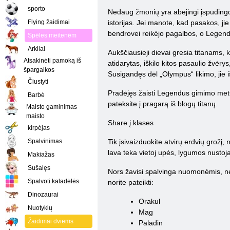
sporto
Nedaug žmonių yra abejingi įspūdingo
Flying žaidimai
istorijas. Jei manote, kad pasakos, j
bendrovei reikėjo pagalbos, o Legen
Spēles meitenēm
Arkliai
Aukščiausieji dievai gresia titanams, 
Atsakinėti pamoką iš
atidarytas, iškilo kitos pasaulio žvėry
špargalkos
Susigandęs dėl „Olympus“ likimo, jie
Čiustyti
Pradėjęs žaisti Legendus gimimo metu, j
Barbė
pateksite į pragarą iš blogų titanų.
Maisto gaminimas
maisto
Share į klases
kirpėjas
Spalvinimas
Tik įsivaizduokite atvirų erdvių grožį
lava teka vietoj upės, lygumos nustoja 
Makiažas
Sušalęs
Nors žavisi spalvinga nuomonėmis, nepa
Spalvoti kaladėlės
norite pateikti:
Dinozaurai
Orakul
Nuotykių
Mag
Žaidimai dviems
Paladin