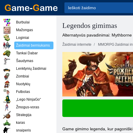
Burbulai
Legendos gimimas
Mažongas
Alternatyvūs pavadinimai: Mythborne
Loginiai
Žaidimai internete
MMORPG žaidimai int
Žaidimai berniukams
Tankai Dabar
Šaudymas
Lenktynių žaidimai
Zombiai
Nuotykių
Futbolas
„Lego NinjaGo“
Žmogus-voras
Strategija
karas
Game gimimo legenda, kur pagoniški 
snaiperis