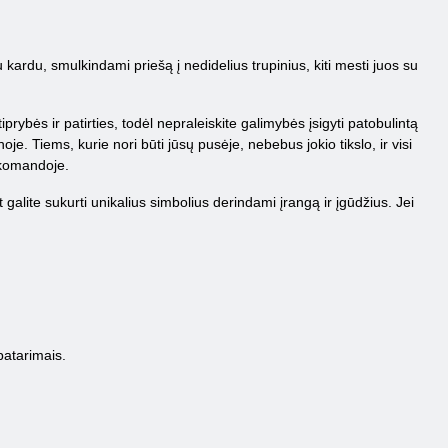
kardu, smulkindami priešą į nedidelius trupinius, kiti mesti juos su
iprybės ir patirties, todėl nepraleiskite galimybės įsigyti patobulintą
oje. Tiems, kurie nori būti jūsų pusėje, nebebus jokio tikslo, ir visi
 komandoje.
galite sukurti unikalius simbolius derindami įrangą ir įgūdžius. Jei
patarimais.