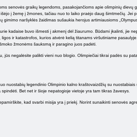
ms senovės graikų legendoms, pasakojančioms apie olimpinių dievų gyv
ie išėjo į žemę į žmones, tačiau nuo to laiko praėjo daug šimtmečių. Jei
dų gimimo naršyklės žaidimas sušaukia herojus artimiausioms „Olympu
kurie kadaise buvo išmesti į akmenį dėl žiaurumo. Būdami įkalinti, jie ne
s, ligos ir katastrofos, kurios atvėrė kelią titanams viršutiniame pasaulyj
 išmoko žmonėms šauksmą ir paragino juos padėti.
ūs negalėsite palikti vieni nuo blogio. Olimpiečiai tikrai padės su patarima
, nuo nuostabių legendinio Olimpinio kalno kraštovaizdžių su nuostabiais 
spindėti. Bet net ir šioje nepatogioje vietoje yra tam tikras žavesys.
mirškite, kad svarbi misija yra į priekį. Norint sunaikinti senovės agre