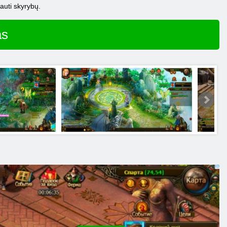
gauti skyrybų.
as