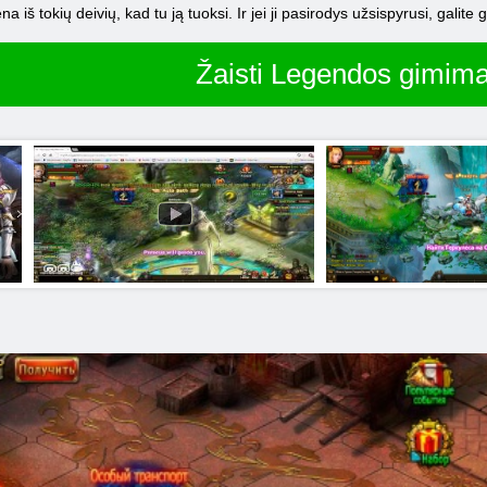
na iš tokių deivių, kad tu ją tuoksi. Ir jei ji pasirodys užsispyrusi, galite 
Žaisti Legendos gimim