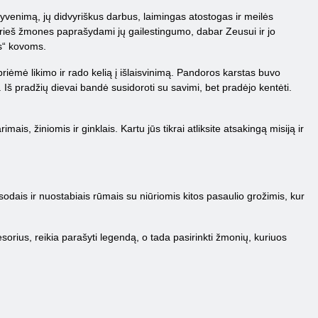
enimą, jų didvyriškus darbus, laimingas atostogas ir meilės
 prieš žmones paprašydami jų gailestingumo, dabar Zeusui ir jo
s“ kovoms.
priėmė likimo ir rado kelią į išlaisvinimą. Pandoros karstas buvo
e. Iš pradžių dievai bandė susidoroti su savimi, bet pradėjo kentėti.
is, žiniomis ir ginklais. Kartu jūs tikrai atliksite atsakingą misiją ir
sodais ir nuostabiais rūmais su niūriomis kitos pasaulio grožimis, kur
sorius, reikia parašyti legendą, o tada pasirinkti žmonių, kuriuos