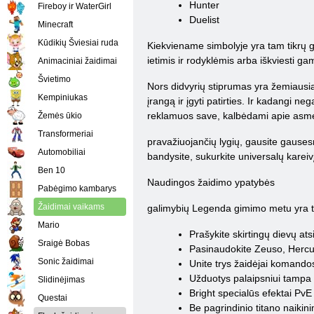
Hunter
Fireboy ir WaterGirl
Duelist
Minecraft
Kūdikių Šviesiai ruda
Kiekviename simbolyje yra tam tikrų ge
ietimis ir rodyklėmis arba iškviesti ga
Animaciniai žaidimai
Švietimo
Nors didvyrių stiprumas yra žemiausiame
Kempiniukas
įrangą ir įgyti patirties. Ir kadangi ne
reklamuos save, kalbėdami apie asmeni
Žemės ūkio
Transformeriai
pravažiuojančių lygių, gausite gausesn
Automobiliai
bandysite, sukurkite universalų kareivį
Ben 10
Naudingos žaidimo ypatybės
Pabėgimo kambarys
Žaidimai vaikams
galimybių Legenda gimimo metu yra tik
Mario
Prašykite skirtingų dievų at
Sraigė Bobas
Pasinaudokite Zeuso, Hercule
Sonic žaidimai
Unite trys žaidėjai komando
Užduotys palaipsniui tampa
Slidinėjimas
Bright specialūs efektai PvE
Questai
Be pagrindinio titano naikini