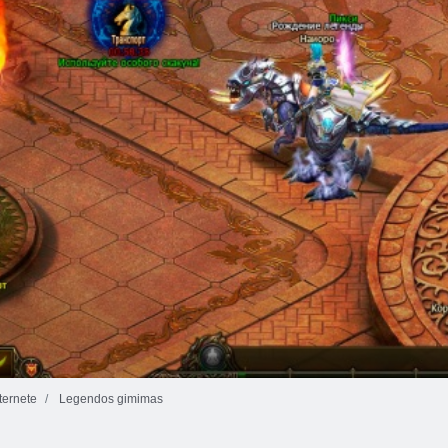
ernete
Legendos gimimas