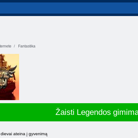
ernete
Fantastika
Žaisti Legendos gimim
dievai ateina į gyvenimą