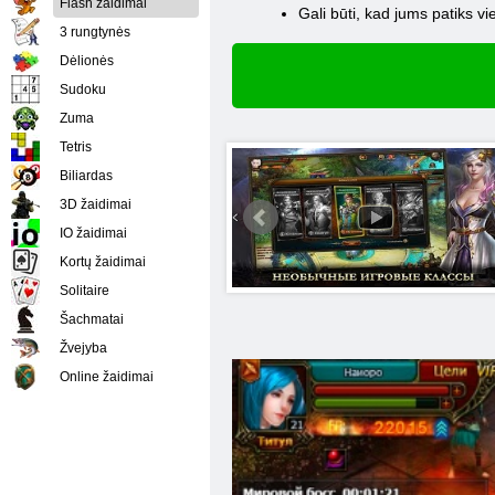
Flash žaidimai
Gali būti, kad jums patiks vie
3 rungtynės
Dėlionės
Sudoku
Zuma
Tetris
Biliardas
3D žaidimai
IO žaidimai
Kortų žaidimai
Solitaire
Šachmatai
Žvejyba
Online žaidimai