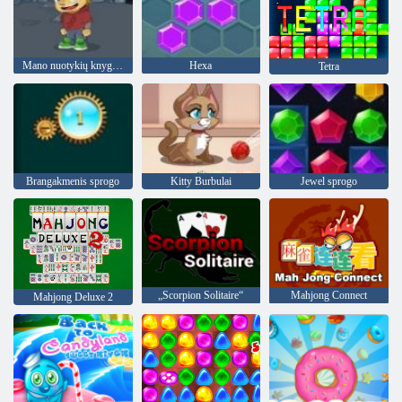
Mano nuotykių knyga 2
Hexa
Tetra
Brangakmenis sprogo
Kitty Burbulai
Jewel sprogo
„Scorpion Solitaire“
Mahjong Connect
Mahjong Deluxe 2