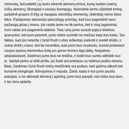
mineralų, bet patekti į jų turės atversti akmenų krūva, kurią sudaro įvairių
rūšių akmenų: Brangieji ir pusiau brangiųjų. Neleiskite jiems užpildyti erdvę,
pašalinti grupes iš trijų ar daugiau identiškų elementų, išdėstytų viena šalia
kitos. Palaipsniui atsiranda specialiųjų premijų, kad bus pagreitinti savo
pažangą giliau į mano, jūs rasite jame ne tik perlus, bet ir visą lagaminai,
nors raktai yra pagaminti atskirai. Tarp uolų jums surasti pigius didelius
grynuoliai, bet juos pasiimti, jums reikia surinkti ne mažiau kaip trys kartu. Tas
faktas, kad jūs neturite į Gold Rush Lobio ieškotojo paleisti ir įveikti kliūtis, ir
uoliai dirbti į mano, bet tai nereiškia, kad jums bus nuobodu, nuolat pridedant
naujus spalvų elementus būtų jus geros formos ilgą laiką. Negalima
atsipalaiduoti, žaidimas jums bus ne leidžia, ir todėl bus sunku atitrūkti nuo
jo. Valdyti pelės ar kišti pirštu, jei žaidi ant prietaiso su lietimui jautriu ekranu.
Beje, žaidimas Gold Rush lobių medžioklė yra puikus, kad galima atkurti bet
kuriame įrenginyje: Kilnojamos ir nejuda. Žaisti, kada ir kur jums jaustis
patogiai, o ne atkreipti dėmesį į aplinką, jums bus pavydi, nes lobis bus tavo,
ir tai nėra aptarta.