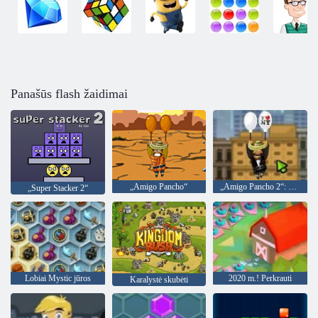
Panašūs flash žaidimai
„Amigo Pancho“
„Amigo Pancho 2“: Niujorko vakarėlis
„Super Stacker 2“
Lobiai Mystic jūros
2020 m.! Perkrauti
Karalystė skubėti