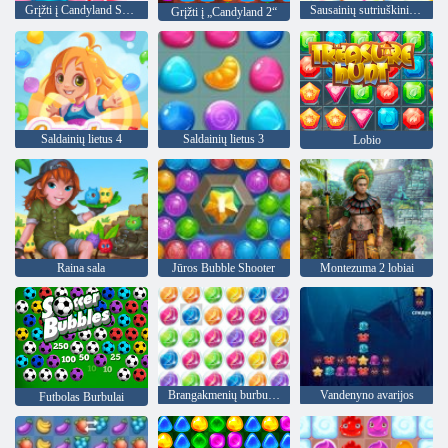
Grįžti į Candyland Sweet upę
Sausainių sutriuškinimas
Grįžti į „Candyland 2“
Saldainių lietus 4
Saldainių lietus 3
Lobio
Raina sala
Jūros Bubble Shooter
Montezuma 2 lobiai
Brangakmenių burbuliukai 3
Vandenyno avarijos
Futbolas Burbulai