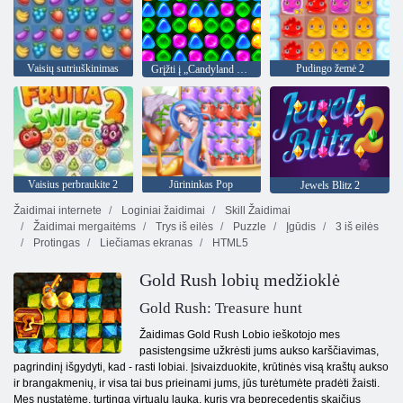
Vaisių sutriuškinimas
Pudingo žemė 2
Grįžti į „Candyland 4“: „Lollipop“ sodas
Vaisius perbraukite 2
Jūrininkas Pop
Jewels Blitz 2
Žaidimai internete
Loginiai žaidimai
Skill Žaidimai
Žaidimai mergaitėms
Trys iš eilės
Puzzle
Įgūdis
3 iš eilės
Protingas
Liečiamas ekranas
HTML5
Gold Rush lobių medžioklė
Gold Rush: Treasure hunt
Žaidimas Gold Rush Lobio ieškotojo mes
pasistengsime užkrėsti jums aukso karščiavimas,
pagrindinį išgydyti, kad - rasti lobiai. Įsivaizduokite, krūtinės visą kraštų aukso
ir brangakmenių, ir visa tai bus prieinami jums, jūs turėtumėte pradėti žaisti.
Mes nustatėme, turtingą virtualų lauką, kuris yra beprecedentis skaičius