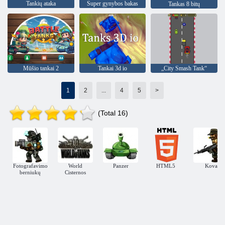
Tankių ataka
Super gynybos bakas
Tankas 8 bitų
Mūšio tankai 2
Tankai 3d io
„City Smash Tank“
1
2
...
4
5
>
(Total 16)
Fotografavimo
World
Panzer
HTML5
Kova
berniukų
Cisternos