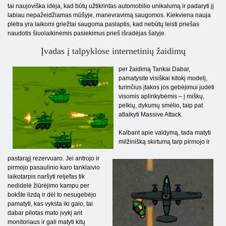
tai naujoviška idėja, kad būtų užtikrintas automobilio unikalumą ir padaryti jį
labiau nepažeidžiamas mūšyje, manevravimą saugomos. Kiekviena nauja
plėtra yra laikomi griežtai saugoma paslaptis, kad nebūtų leisti priešas
naudotis šiuolaikinėmis pasiekimus prieš išradėjas šalyje.
Įvadas į talpyklose internetinių žaidimų
per žaidimą Tankai Dabar,
pamatysite visiškai kitokį modelį,
turinčius įtakos jos gebėjimui judėti
visomis aplinkybėmis – į miškų,
pelkių, dykumų smėlio, taip pat
atlaikyti Massive Attack.
Kalbant apie valdymą, tada matyti
milžinišką skirtumą tarp pirmojo ir
pastarąjį rezervuaro. Jei antrojo ir
pirmojo pasaulinio karo tanklaivio
laikotarpis naršyti reljefas tik
nedidelė žiūrėjimo kampu per
bokšte lizdą ir dėl to nesugebėjo
pamatyti, kas vyksta iki galo, tai
dabar pilotas mato įvykį ant
monitoriaus ir gali matyti kitų