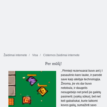
Žaidimai internete
Visa
Cisternos žaidimai internete
Per mūšį!
,
Pirmieji rezervuarai buvo ant į I
pasaulinio karo lauke, ir parodė
save kaip ateityje technologija.
Žinoma, jie vis dar buvo
netobula, ir daugelis
nesugebėjo net prieš jie galėtų
pasinerti į įvykių sūkurį, bet net
keli gabaliukai, kurie laikomi
kovos galią, sumažinti savo