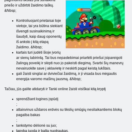
pagrindinis tikslas yra sunaikinti
priešo ir uždirbti žaidimo taškų.
&Nbsp;
Kontroliuojant prietaisai toje
vietoje, tai yra būtina siekiant
išvengti susinaikinimą ir
šaudyti, kaip daug oponentų
iš anksto į kitą etapą
žaidimo. &Nbsp;
kartais turi judėti šioje įvorių
ar sienų labirintą. Tai bus nepastebimai priartėti priešui įsipareigoti
žalingą poveikį ir slėpti nuo jo pakeisti diegimą. Svarbi šių manevrų
nevairuokite save į aklavietę ir neskirti pagal keistą lukštais.
gali žaisti singlai ar dviviečiai žaidimą, ir ji visada bus mėgautis
energija varomo mašinų jausmą. &Nbsp;
Tačiau, jūs galite atidaryti ir Tanki online žaisti visiškai kitą kryptį
sprendžiant logines įspūdį
;
atlaisvinus uždaros erdvės su tikslių smūgių nesilaikantiems blokų
pagalba bakas
;
lankstymo dėlionė su juo;
tapyba juoda ir balta nuotraukas.