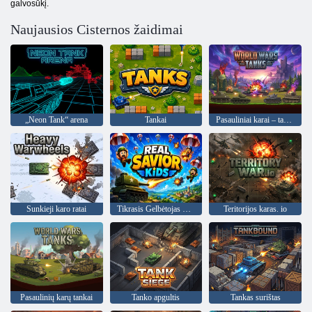
galvosūkį.
Naujausios Cisternos žaidimai
„Neon Tank“ arena
Tankai
Pasauliniai karai – tankai
Sunkieji karo ratai
Tikrasis Gelbėtojas Vaikai
Teritorijos karas. io
Pasaulinių karų tankai
Tanko apgultis
Tankas surištas