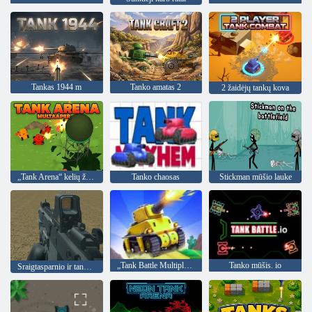
Tankas 1944 m
Tanko amatas 2
2 žaidėjų tankų kova
„Tank Arena“ kelių žaidėjų žaidimas
Tanko chaosas
Stickman mūšio lauke
„Tank Battle Multiplayer“
Tanko mūšis. io
Sraigtasparnio ir tanko mūšis „Desert Storm Multiplayer“