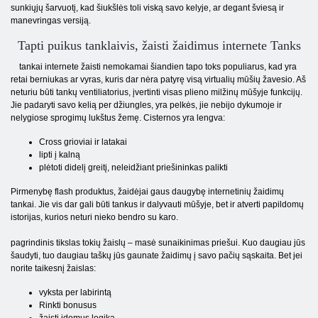
sunkiųjų šarvuotį, kad šiukšlės toli viską savo kelyje, ar degant šviesą ir
manevringas versiją.
Tapti puikus tanklaivis, žaisti žaidimus internete Tanks
tankai internete žaisti nemokamai šiandien tapo toks populiarus, kad yra
retai berniukas ar vyras, kuris dar nėra patyrę visą virtualių mūšių žavesio. Aš
neturiu būti tankų ventiliatorius, įvertinti visas plieno milžinų mūšyje funkcijų.
Jie padaryti savo kelią per džiungles, yra pelkės, jie nebijo dykumoje ir
nelygiose sprogimų lukštus žemę. Cisternos yra lengva:
Cross grioviai ir latakai
lipti į kalną
plėtoti didelį greitį, neleidžiant priešininkas palikti
Pirmenybę flash produktus, žaidėjai gaus daugybę internetinių žaidimų
tankai. Jie vis dar gali būti tankus ir dalyvauti mūšyje, bet ir atverti papildomų
istorijas, kurios neturi nieko bendro su karo.
pagrindinis tikslas tokių žaislų – masė sunaikinimas priešui. Kuo daugiau jūs
šaudyti, tuo daugiau taškų jūs gaunate žaidimų į savo pačių sąskaita. Bet jei
norite taikesnį žaislas:
vyksta per labirintą
Rinkti bonusus