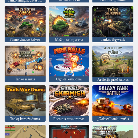
Tanko smūgis: „Wasteland Rogue“.
Plieno chaoso kalvos
Tankas išgyvenk
Mažoji tankų arena
Tanko iššūkis
Ugnies kamuoliai
Artilerija prieš tankus
Tankų karo žaidimas
Plieninis susikirtimas
„Galaxy“ tankų mūšis