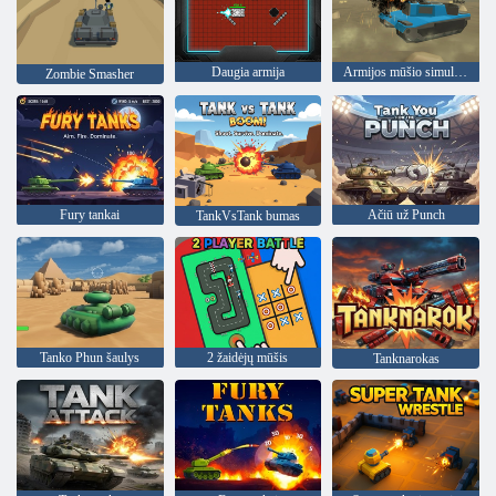
Daugia armija
Armijos mūšio simuliatorius
Zombie Smasher
Fury tankai
Ačiū už Punch
TankVsTank bumas
Tanko Phun šaulys
2 žaidėjų mūšis
Tanknarokas