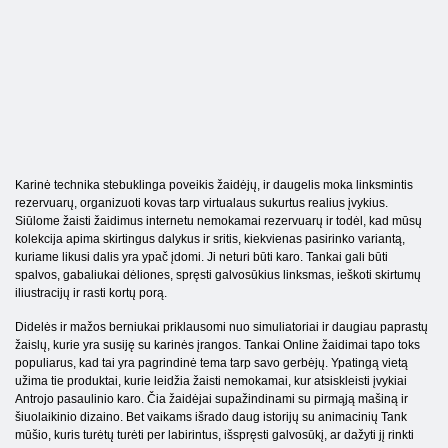
Karinė technika stebuklinga poveikis žaidėjų, ir daugelis moka linksmintis
rezervuarų, organizuoti kovas tarp virtualaus sukurtus realius įvykius.
Siūlome žaisti žaidimus internetu nemokamai rezervuarų ir todėl, kad mūsų
kolekcija apima skirtingus dalykus ir sritis, kiekvienas pasirinko variantą,
kuriame likusi dalis yra ypač įdomi. Ji neturi būti karo. Tankai gali būti
spalvos, gabaliukai dėliones, spręsti galvosūkius linksmas, ieškoti skirtumų
iliustracijų ir rasti kortų porą.
Didelės ir mažos berniukai priklausomi nuo simuliatoriai ir daugiau paprastų
žaislų, kurie yra susiję su karinės įrangos. Tankai Online žaidimai tapo toks
populiarus, kad tai yra pagrindinė tema tarp savo gerbėjų. Ypatingą vietą
užima tie produktai, kurie leidžia žaisti nemokamai, kur atsiskleisti įvykiai
Antrojo pasaulinio karo. Čia žaidėjai supažindinami su pirmąją mašiną ir
šiuolaikinio dizaino. Bet vaikams išrado daug istorijų su animacinių Tank
mūšio, kuris turėtų turėti per labirintus, išspręsti galvosūkį, ar dažyti jį rinkti