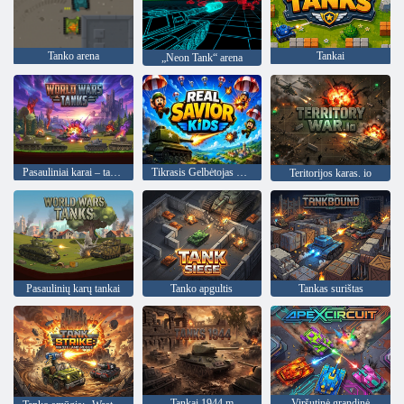
Tanko arena
Tankai
„Neon Tank“ arena
Pasauliniai karai – tankai
Tikrasis Gelbėtojas Vaikai
Teritorijos karas. io
Pasaulinių karų tankai
Tanko apgultis
Tankas surištas
Tankai 1944 m
Viršutinė grandinė