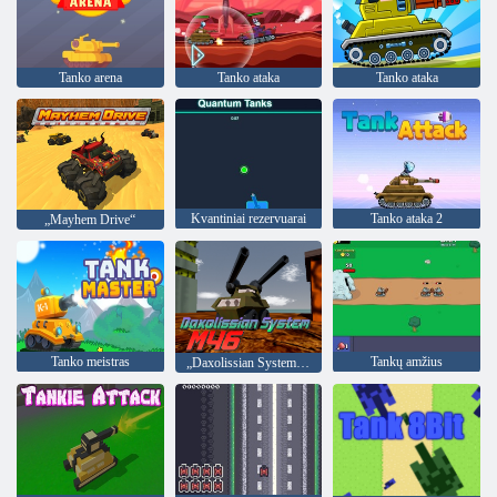
Tanko arena
Tanko ataka
Tanko ataka
Kvantiniai rezervuarai
Tanko ataka 2
„Mayhem Drive“
Tanko meistras
Tankų amžius
„Daxolissian System M46“