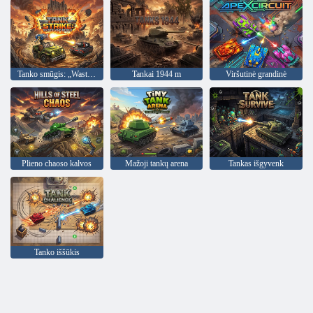
Tanko smūgis: „Wasteland Rogue“.
Tankai 1944 m
Viršutinė grandinė
Plieno chaoso kalvos
Mažoji tankų arena
Tankas išgyvenk
Tanko iššūkis