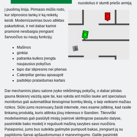
nuostolius ir stumti priešo armiją
į puolimą linija. Pirmasis mūšis rodo,
kur silpnosios tankų ir ką reikėtų
keisti. Modernizavimas buvo atliktas
pakartotinai, ir net dabar karinė
pramonė nesibaigia įrengiant
šarvuočius su naujų funkcijų:
Mašinos
ginklai
patranka kulkos įrengta
naujausius pokyčius
tapo dar stipresnis nei plienas
Caterpillar geriau apsaugoti
padidėjo pralaidumas kartais
Dar mechaninis įdaru salone įvyko reikšmingų pokyčių, o dabar pilotas
gauna tikslesnį vaizdą apie tai, kas vyksta ant mūšio lauke ant specialaus
monitorius gali automatiškai tiesioginiai bombų tikslą, o taip veikiami mažiau
rizikos. Siūlo jums rezervuarų žaisti internete, mes esame įsitikinę, kad rasite
tinkamą produktą, kuris atitinka jūsų interesus ir šiandien. Tikroviški
modeliavimas gali pasiūlyti misijų įvairovė skirtingose ​​pasaulio dalyse,
pasirinkite bako modelį ir reguliuoti mašiną savybes savo nuožiūra.
Palaipsniui, jums bus suteikta galimybė pumpuoti bakas, įrengiant ją su
papildomu šarvai apšaudomumas ir manevringumo. Galite pasirinkti