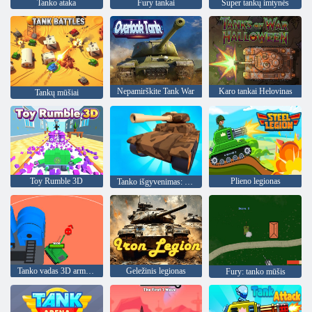
Tanko ataka
Fury tankai
Super tankų imtynės
Nepamirškite Tank War
Karo tankai Helovinas
Tankų mūšiai
Toy Rumble 3D
Plieno legionas
Tanko išgyvenimas: Blitzo karas
Tanko vadas 3D armijos skubėjimas!
Geležinis legionas
Fury: tanko mūšis