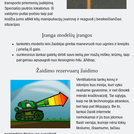
transporto priemonių judėjimą
Specialūs jautrūs lokatorius. Iš
valdymo pultai poilsio taip pat
leidžia jums atlikti kitų manipuliacijų įvairovę ir reaguoti į besikeičiančias
situacijas.
Įranga modelių įrangos
tanketės modelis leis žaidėjai greitai manevruoti nuo ugnies ir kreiptis
į priešą iš galo.
sunkesnius tankai galėtų dirbti savo kelią per mažą miško, krūmų, taip
pat geriau apsaugoti nuo tiesioginio hitu. &Nbsp;
Žaidimo rezervuarų žaidimo
Ventiliatoriai tankų kovų ir
istorijos bus misija, kuri vyko
realiame gyvenime, ir net išmokti
miesto kraštovaizdį. Tai sąlyga,
kaip ne tik technologija atrankos,
bet taip pat Wojujący. Be to,
tankai žaisti internete
nemokamai ir jis bus įdomus
flash versija, kurioje nėra tokių
tikslumo, išsamumo, tačiau