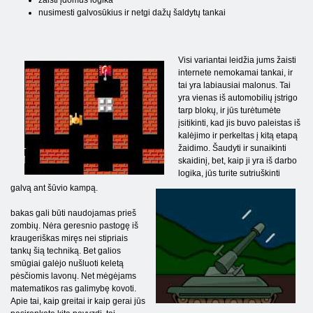
žaisti įdomus logika
nusimesti galvosūkius ir netgi dažų šaldytų tankai
Visi variantai leidžia jums žaisti
internete nemokamai tankai, ir
tai yra labiausiai malonus. Tai
yra vienas iš automobilių įstrigo
tarp blokų, ir jūs turėtumėte
įsitikinti, kad jis buvo paleistas iš
kalėjimo ir perkeltas į kitą etapą
žaidimo. Šaudyti ir sunaikinti
skaidinį, bet, kaip ji yra iš darbo
logika, jūs turite sutriuškinti
galvą ant šūvio kampą.
bakas gali būti naudojamas prieš
zombių. Nėra geresnio pastogę iš
kraugeriškas miręs nei stipriais
tankų šią techniką. Bet galios
smūgiai galėjo nušluoti keletą
pėsčiomis lavonų. Net mėgėjams
matematikos ras galimybę kovoti.
Apie tai, kaip greitai ir kaip gerai jūs