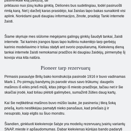
pasirenkate kitą pavyzdį, tai
priklauso nuo jūsų kulka ginklą. Dėlionės bus sudėtingiau, todėl pasiruošti
rimtą karą. Net į darželį karas prasidėjo, kai žaislas tapo bakas sunaikinti visi
aplink. Norėdami gauti daugiau informacijos, žinote, pradėję Tanki internete
žaisti.
Šiame skyriuje mes siūlome mėgėjams galingų ginklų šaudyti tankai, žaisti
internete. Tai karinės įrangos tipas tapo kultiniu nukentėjo tarp gerbėjų
karinio modeliavimo ir toliau statyti ant svorio populiarumą. Kiekvieną dieną
tankai internete žaisti nemokamai pradžios iki daugiau žaidėjų, pirmenybę šį
kovoja visa kita natūra.
Pioneer tarp rezervuarų
Pirmasis pasaulyje Britų bako konstrukcija pasirodė 1916 ir buvo vadinamas
Mark-1. Po pirmųjų bandymų jis parodė visus savo trūkumų: daugelis
mašinos iš eilės prieš mūšį, kitas įstrigo iš miesto pradžioje, tačiau net ir šie
skaičiai įrodė, kad toliau plėtoti galimybes, sumažinti žūties daug kartų.
Kai šie neįtikėtinai mašinos buvo mūšio lauke, jie pasineria į tikrą šoką
priešą, kuris nesitikėjau pamatyti nieko panašaus, kad priešais jį ir
nesuprato, kaip elgtis su šiuo monstru.
Šiandien, ginkluoti kiekvienoje šalyje yra modelių rezervuarų įvairių variantų
SNAP, mieste ir apšaudomumas. Dabar kiekvienas kūrėjas bando padaryti