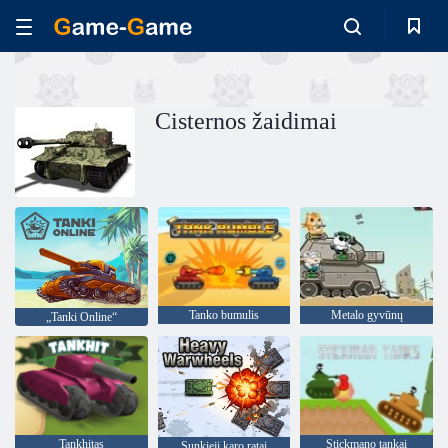
Cisternos žaidimai
Tanko bumulis
Metalo gyvūnų
„Tanki Online“
Tankhitas
Stickmano tankai
Sunkieji karo ratai