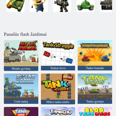
Panašūs flash žaidimai
Tankas kova
Tanko bumulis
Metalo gyvūnų
Ginti tanką
Tanko gynėjas
Mikro tanka mūšis