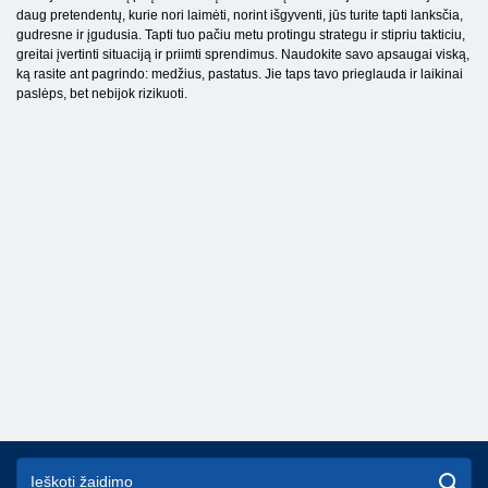
daug pretendentų, kurie nori laimėti, norint išgyventi, jūs turite tapti lanksčia,
gudresne ir įgudusia. Tapti tuo pačiu metu protingu strategu ir stipriu takticiu,
greitai įvertinti situaciją ir priimti sprendimus. Naudokite savo apsaugai viską,
ką rasite ant pagrindo: medžius, pastatus. Jie taps tavo prieglauda ir laikinai
paslėps, bet nebijok rizikuoti.