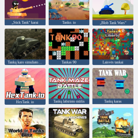
„Stick Tank“ karai
Tanko. io
„Blob Tank Wars“
Tankų karo simuliatorius
Tankas 90
Laisvės tankai
Tankų labirinto mūšis
Tankų karas
HexTank. io