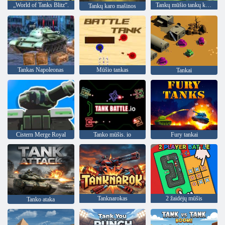
„World of Tanks Blitz“.
Tankų mūšio tankų karas
Tankų karo mašinos
Tankas Napoleonas
Mūšio tankas
Tankai
Cistern Merge Royal
Tanko mūšis. io
Fury tankai
Tanknarokas
2 žaidėjų mūšis
Tanko ataka