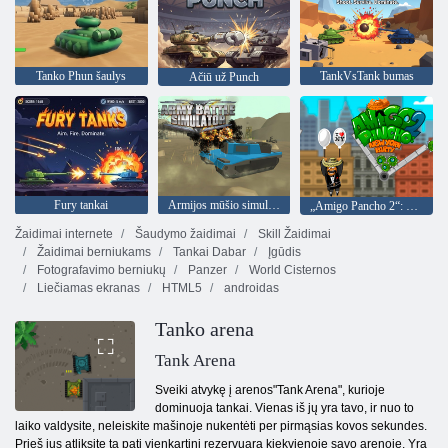
Tanko Phun šaulys
TankVsTank bumas
Ačiū už Punch
Fury tankai
Armijos mūšio simuliatorius
„Amigo Pancho 2“: Niujorko vakarėlis
Žaidimai internete
Šaudymo žaidimai
Skill Žaidimai
Žaidimai berniukams
Tankai Dabar
Įgūdis
Fotografavimo berniukų
Panzer
World Cisternos
Liečiamas ekranas
HTML5
androidas
Tanko arena
Tank Arena
Sveiki atvykę į arenos"Tank Arena", kurioje
dominuoja tankai. Vienas iš jų yra tavo, ir nuo to
laiko valdysite, neleiskite mašinoje nukentėti per pirmąsias kovos sekundes.
Prieš jus atliksite tą patį vienkartinį rezervuarą kiekvienoje savo arenoje. Yra