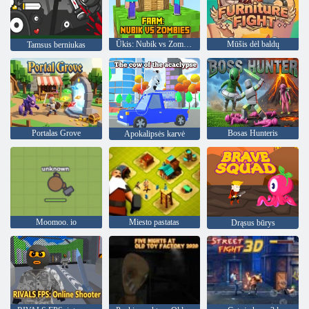
Ūkis: Nubik vs Zombies
Mūšis dėl baldų
Tamsus berniukas
Portalas Grove
Bosas Hunteris
Apokalipsės karvė
Moomoo. io
Miesto pastatas
Drąsus būrys