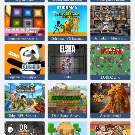
Kogama: emocinės spalvos
Berniukai – Mūšis už apygardą
„Stickman VS Italian Brainrot Fighters“.
Kogama: zoologijos sodas
Elska
LORDZ 2. io
Obby: RPG Slasher Blade Loot
„Dino Squad Adventure 2“
Arenos herojai