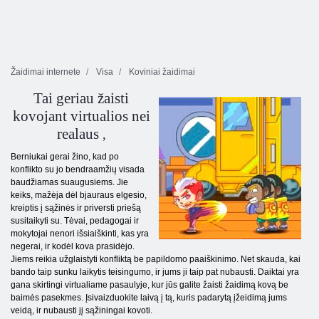
Žaidimai internete
Visa
Koviniai žaidimai
Tai geriau žaisti
kovojant virtualios nei
realaus
,
Berniukai gerai žino, kad po
konflikto su jo bendraamžių visada
baudžiamas suaugusiems. Jie
keiks, mažėja dėl bjauraus elgesio,
kreiptis į sąžinės ir priversti priešą
susitaikyti su. Tėvai, pedagogai ir
mokytojai nenori išsiaiškinti, kas yra
negerai, ir kodėl kova prasidėjo.
Jiems reikia užglaistyti konfliktą be papildomo paaiškinimo. Net skauda, ​​kai
bando taip sunku laikytis teisingumo, ir jums ji taip pat nubausti. Daiktai yra
gana skirtingi virtualiame pasaulyje, kur jūs galite žaisti žaidimą kovą be
baimės pasekmes. Įsivaizduokite laivą į tą, kuris padarytą įžeidimą jums
veidą, ir nubausti jį sąžiningai kovoti.