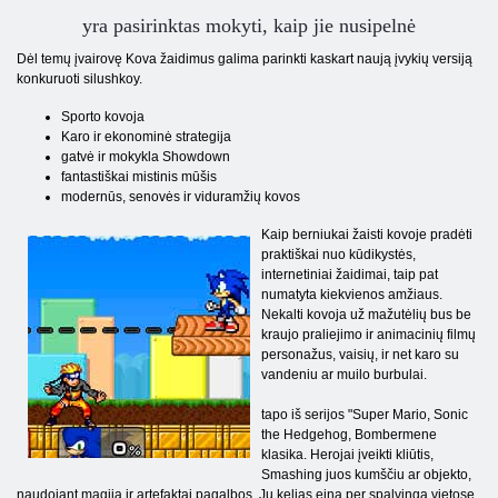
yra pasirinktas mokyti, kaip jie nusipelnė
Dėl temų įvairovę Kova žaidimus galima parinkti kaskart naują įvykių versiją
konkuruoti silushkoy.
Sporto kovoja
Karo ir ekonominė strategija
gatvė ir mokykla Showdown
fantastiškai mistinis mūšis
modernūs, senovės ir viduramžių kovos
Kaip berniukai žaisti kovoje pradėti
praktiškai nuo kūdikystės,
internetiniai žaidimai, taip pat
numatyta kiekvienos amžiaus.
Nekalti kovoja už mažutėlių bus be
kraujo praliejimo ir animacinių filmų
personažus, vaisių, ir net karo su
vandeniu ar muilo burbulai.
tapo iš serijos "Super Mario, Sonic
the Hedgehog, Bombermene
klasika. Herojai įveikti kliūtis,
Smashing juos kumščiu ar objekto,
naudojant magija ir artefaktai pagalbos. Jų kelias eina per spalvinga vietose,