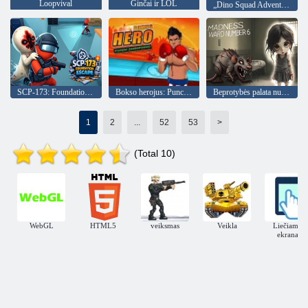
Loopvival
Ginčai ir LOL
„Dino Squad Adventure“
SCP-173: Foundation Escape
Bokso herojus: Puncho čempionai
Beprotybės palata numeris 6
1
2
...
52
53
>
(Total 10)
WebGL
HTML5
veiksmas
Veikla
Liečiamas
ekranas