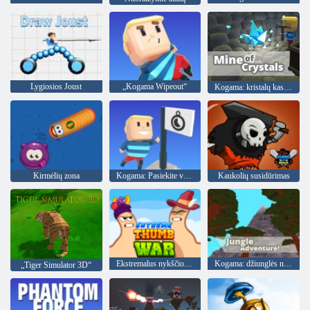
Lygiosios Joust
„Kogama Wipeout“
Kogama: kristalų kasykla
Kirmėlių zona
Kogama: Pasiekite vėliavą
Kaukolių susidūrimas
Ekstremalus nykščio karas
Kogama: džiunglės nuotykis
„Tiger Simulator 3D“