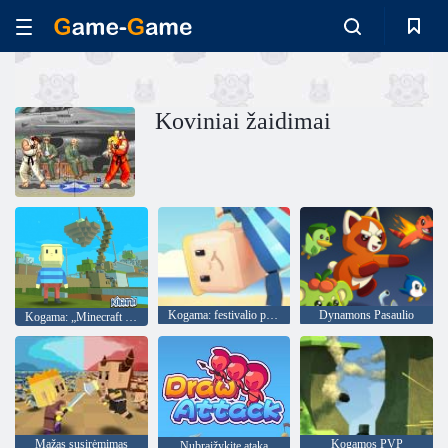
Koviniai žaidimai
Kogama: festivalio parkas
Dynamons Pasaulio
Kogama: „Minecraft Sky Land“
Mažas susirėmimas
Kogamos PVP
Nubraižykite ataką