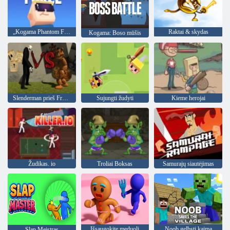
„Kogama Phantom Force“
Raktai & skydas
Kogama: Boso mūšis
Slenderman prieš Freddy The Fazbear
Sujungti žudyti
Kieme herojai
Žudikas. io
Troliai Boksas
Samurajų siautėjimas
Išsaugokite meduolį
Noob gelbsti kaimą
Slap Meistras