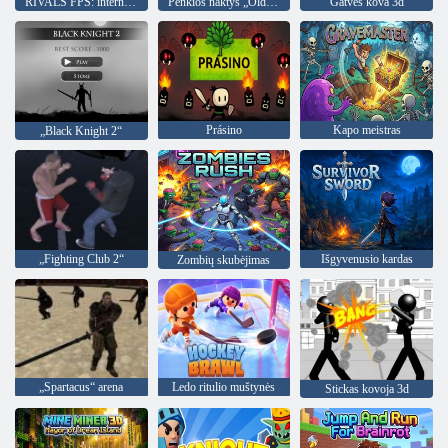
RIVALS FPS: internetinis šaulys
Penkios naktys „Old Toy Factory 2020“
Gatvės kova 3d
Prásino
Kapo meistras
„Black Knight 2“
„Fighting Club 2“
Išgyvenusio kardas
Zombių skubėjimas
„Spartacus“ arena
Ledo ritulio muštynės
Stickas kovoja 3d