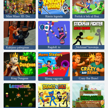
Mine Miner 3D: Dream Island meras
Riterio legenda
Peršok ir bėk už Brainrot
Ragdoll. io
„Stickman“ kovotojas „Mega Brawl“
Kalėjimo pabėgimas 2020 m
King Dungeon
Crazy Bar Brawl
Memų vagystės