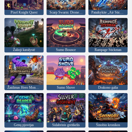
Pixel Knight Quest
Scarp Swarm: Drone Protocol
Pataikykite „Air Stickman“.
Žalioji karalystė
Sumo Bounce
Rampage Stickman
Žaidimas Hero Monster Battle
Sumo Shove
Drakono galia
Genų pjovėjas
Sidabrinis greitkelis
Šinobio kronikos