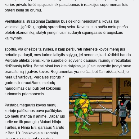
kurios privalo turėti spąstus ir tik pastabumas ir reakcijos supermenas leis
praeiti kelią su orumu.
Ventiliatoriai strateginiai žaidimai bus dėkingi nemokamai kovas, kai
veiksmai, įgūdžių, loginių sprendimų seka. Kova su tuo pačiu metu priešo
plėtoti ekonomiką, statyti įrenginius ir sudaryti sąjungas su draugiškais
kaimynais.
sportui, yra griežtos taisyklės, ir kaip peržiūrėti internete kovos menų jūs
neturite padaryti, mes turime laikytis sąlygų, jei nenorite, kad uždirbti bauda.
Pergalė atiteks tiems, kurie sugebėjo išgyventi daugiau raundų ir rezultatas
didžiausią taškų. Bet tai visai kas kita dalykas, jei jūs nuspręsite įrodyti savo
pranašumą į gatvės kovos. Reglamentas yra ne čia, bet
Tai reiškia, kad jie
nėra už varžovą. Pergalės stiprus ir
gudrus, ir draudžiamų metodų
naudojimas gali būti bet kokiomis
turimomis priemonėmis.
Pastaba mėgautis kovos menų,
kurioje palūkanos buvo pašildytas
tuo metu manga ir anime. Dabar jūs
turite ne tik paauglių Mutant Ninja
Turtles, ir Ninja Eiti, garsaus Naruto
ir Ben 10. Jos kovoja su zombių
vienas su kitu ir net su vaisių,