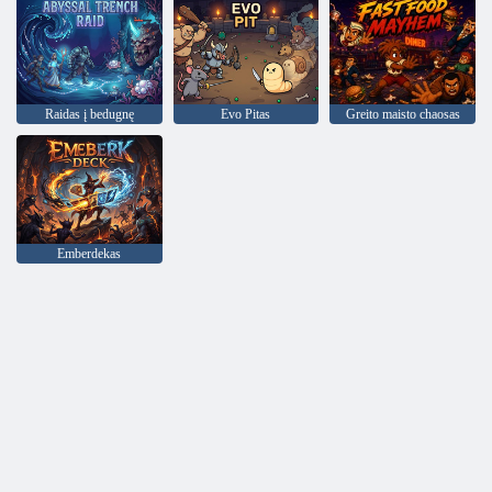
Raidas į bedugnę
Evo Pitas
Greito maisto chaosas
Emberdekas