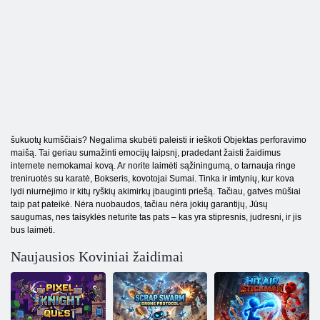
šukuotų kumščiais? Negalima skubėti paleisti ir ieškoti Objektas perforavimo
maišą. Tai geriau sumažinti emocijų laipsnį, pradedant žaisti žaidimus
internete nemokamai kovą. Ar norite laimėti sąžiningumą, o tarnauja ringe
treniruotės su karatė, Bokseris, kovotojai Sumai. Tinka ir imtynių, kur kova
lydi niurnėjimo ir kitų ryškių akimirkų įbauginti priešą. Tačiau, gatvės mūšiai
taip pat pateikė. Nėra nuobaudos, tačiau nėra jokių garantijų, Jūsų
saugumas, nes taisyklės neturite tas pats – kas yra stipresnis, judresni, ir jis
bus laimėti.
Naujausios Koviniai žaidimai