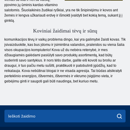
pjovimo jų ūminis kardas vitamino
salotomis. Šiuolaikinės žudikai ryškiai, yra ne tik šnipinėjimu ir kovos ant
žemės ir lengva užkariauti erdvę ir išmokti įvaldyti bet kokią temą, sukant jį į
ginklą.
Koviniai žaidimai tėvų ir sūnų
komunikacijos tėvų ir vaikų problema dingo, kai yra galimybė žaisti kovas. Tik
įsivaizduokite, kas bus įdomu ir įsimintina valandos, praleistos su viena šalia
visos okupacijos kompiuterio! Kova už du nebėra retenybė, ir mes
džiaugiamės galėdami pasiūlyti savo produktų asortimentą, kad būtų
suderinti savo santykius. Ir nors tėtis darbe, galite eiti kovoti su broliu ar
draugui, ir tuo pačiu metu sušilti, praktikuoti ir patobulinti įgūdžių, kad to
reikalauja. Kova nebūtinai blogai ir ne visada agresija. Tai būdas atsikratyti
perteklinio energijos, ištvermės, ištvermės ir vikrumo įsigijimo vieta, ir
gebėjimu ginti ir saugoti gali būti naudinga, bet kuriuo metu.