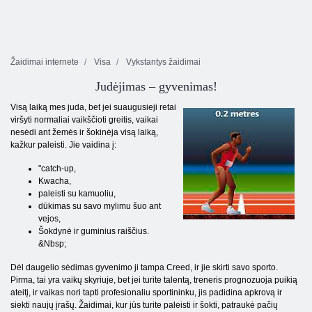
Žaidimai internete
Visa
Vykstantys žaidimai
Judėjimas – gyvenimas!
Visą laiką mes juda, bet jei suaugusieji retai
viršyti normaliai vaikščioti greitis, vaikai
nesėdi ant žemės ir šokinėja visą laiką,
kažkur paleisti. Jie vaidina į:
"catch-up,
Kwacha,
paleisti su kamuoliu,
dūkimas su savo mylimu šuo ant
vejos,
Šokdynė ir guminius raiščius.
&Nbsp;
Dėl daugelio sėdimas gyvenimo ji tampa Creed, ir jie skirti savo sporto.
Pirma, tai yra vaikų skyriuje, bet jei turite talentą, treneris prognozuoja puikią
ateitį, ir vaikas nori tapti profesionaliu sportininku, jis padidina apkrovą ir
siekti naujų įrašų. Žaidimai, kur jūs turite paleisti ir šokti, patraukė pačių