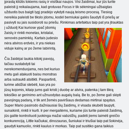
įprastą kliūtis tokiems rasių ir visiškai naujos. Visi žaidimai, kur jūs turite
paleisti jį reikalaujama, kad grotuvas Focus ir tik sėkmingai užbaigtas
užduotis bus baigti lygį pradėjo vykdyti naują teismo procesą. Tiesiog
nereikia paleisti be tikslo įdomu, kodėl berniukai galės šaudyti iš priešų ar
pasivyti su jais susidoroti su priešu. Rinkimas artefaktus taip pat yra įtrauktas
į užduotį
Kai kuriose ypač įdomių
žaislų ir rinkti monetas, kristalai,
senovės paminklų. Kartais judesio
nėra atviros erdvės, ir yra niekas
viduje kalnų ar po žeme labirintą.
Čia žaidėjai laukia kitokį pavojų,
tačiau sustabdyti tai
nerekomenduojama, nes bet kuriuo
metu gali atakuoti baisu monstras
arba sutraukti atsitikti. Paspartinti,
turime atidžiai stebėti, kas yra po
jūsų kojomis, kitaip jums gali kristi į duobę ar atvira, patenka į tam tikrą
toksiško ar gerinimo ant užnuodytas augalų balą. Be to, po žeme gali slėpti
pavojingą padarą, ir tik ant žemės paviršiaus dedamas mirtinai spąstus.
Super Mario pasirodo dažniausiai šių žaidimų, ir visada skubėti taupyti,
sunaikinti, rinkti ir kurti. Ir per mergaitėms, kuriame jūs turite paleisti žaidimą,
jūs galite kontroliuoti juokinga mažai vabzdžių, padėti jiems laimėti greičio
konkurenciją. Little kačiukai, dinozauras, šuniukai ir triušiai taip pat šokinėja,
gaudyti kamuolio, rinkti kaulus ir morkas. Taip pat susitiko gana taikius