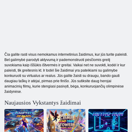
Čia galite rasti visus nemokamus internetinius žaidimus, kur jūs turite paleisti.
Bet galimybė parodyti aktyvumą ir pademonstruoti pėsčiomis greitį
suvokiama kaip iššūkis ištvermės ir greitai. Vaikai net ne suvokti, kodėl ir kur
paleisti, tik greitesnis kt. Ir todėl šie žaidimai yra pateikiami su galimybe
konkuruoti su virtualus ar realus. Jūs galite žaisti su draugu, bando gauti
daugiau taškų ir atėjai, pirmas prie finišo. Jūs sutiksite daug herojai
animacinių filmų, kurie stengiasi pasivyti, bėga, konkuruojančių olimpinėse
žaidynėse.
Naujausios Vykstantys žaidimai