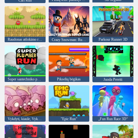
Carl Run
Raudonas atšokimo rutulys 5
Parkour Runner 3D
Crazy Snowman: Runner žaidimas
Super santechniko paleisti
Pikselių bėgikas
Juoda Pereiti
Vykdyti, kiaule, Vykdyti
"Epic Run"
„Fun Run Race 3D“