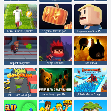
Euro Futbolas sprintas
Kogama: tamsus parkuras
Kogama: močiutė Parkour
Jetpack magistras
Ninja Ranmaru
Badlandas
Super lokys: pamišęs bėgikas
„Clash Master“ bėgimo žaidimas
"Talk""Tom Gold"paleisti internete