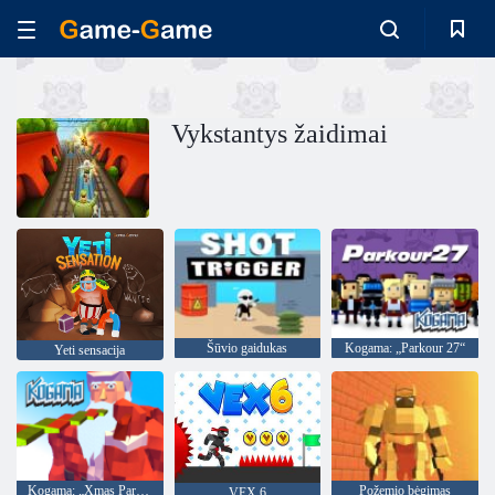
Vykstantys žaidimai
Šūvio gaidukas
Kogama: „Parkour 27“
Yeti sensacija
Kogama: „Xmas Parkour“
Požemio bėgimas
VEX 6