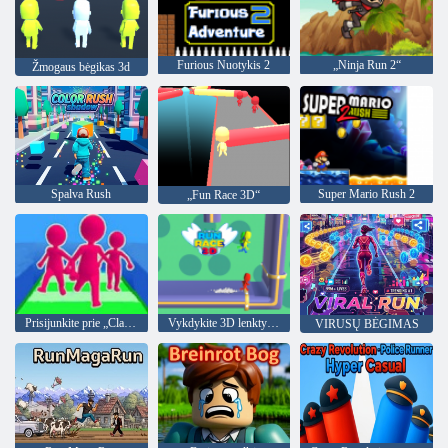
Furious Nuotykis 2
„Ninja Run 2“
Žmogaus bėgikas 3d
Spalva Rush
Super Mario Rush 2
„Fun Race 3D“
Prisijunkite prie „Clash 3D“
Vykdykite 3D lenktynes
VIRUSŲ BĖGIMAS