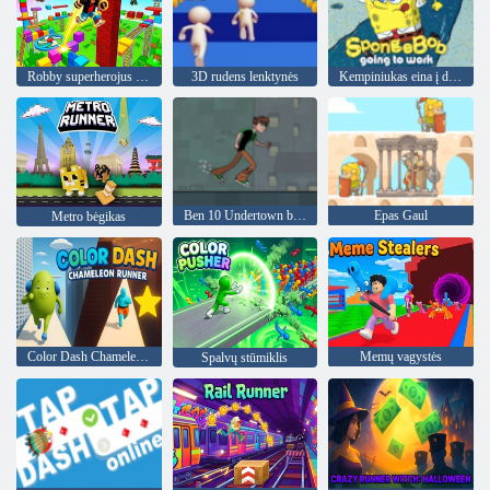
Robby superherojus Obby
3D rudens lenktynės
Kempiniukas eina į darbą
Ben 10 Undertown bėgikas
Epas Gaul
Metro bėgikas
Color Dash Chameleon Runner
Memų vagystės
Spalvų stūmiklis