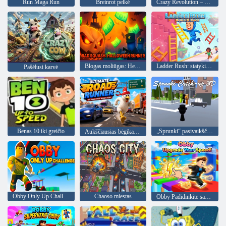
Run Maga Run
Breinrot pelkė
Crazy Revolution – Police Runner Hyper Casual
Blogas moliūgas: Helovino bėgikas
Ladder Rush: statykite ir lenktyniaukite
Pašėlusi karvė
Benas 10 iki greičio
„Sprunki“ pasivaikščiojimas 3d
Aukščiausias bėgikas kelyje
Obby Only Up Challenge
Chaoso miestas
Obby Padidinkite savo greitį!