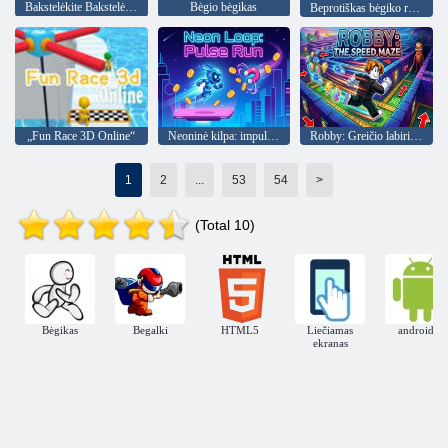
Bakstelėkite Bakstelėkite brūkšnys Prisijungę
Bėgio bėgikas
Beprotiškas bėgiko raganų Helovinas
„Fun Race 3D Online“
Neoninė kilpa: impulsų bėgimas
Robby: Greičio labirintas
1
2
...
53
54
>
(Total 10)
Bėgikas
Begalki
HTML5
Liečiamas
androidas
ekranas