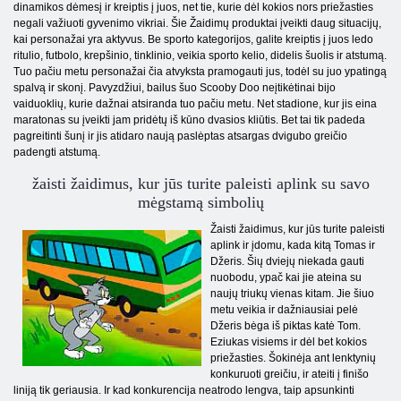
dinamikos dėmesį ir kreiptis į juos, net tie, kurie dėl kokios nors priežasties
negali važiuoti gyvenimo vikriai. Šie Žaidimų produktai įveikti daug situacijų,
kai personažai yra aktyvus. Be sporto kategorijos, galite kreiptis į juos ledo
ritulio, futbolo, krepšinio, tinklinio, veikia sporto kelio, didelis šuolis ir atstumą.
Tuo pačiu metu personažai čia atvyksta pramogauti jus, todėl su juo ypatingą
spalvą ir skonį. Pavyzdžiui, bailus šuo Scooby Doo neįtikėtinai bijo
vaiduoklių, kurie dažnai atsiranda tuo pačiu metu. Net stadione, kur jis eina
maratonas su įveikti jam pridėtų iš kūno dvasios kliūtis. Bet tai tik padeda
pagreitinti šunį ir jis atidaro naują paslėptas atsargas dvigubo greičio
padengti atstumą.
žaisti žaidimus, kur jūs turite paleisti aplink su savo
mėgstamą simbolių
Žaisti žaidimus, kur jūs turite paleisti
aplink ir įdomu, kada kitą Tomas ir
Džeris. Šių dviejų niekada gauti
nuobodu, ypač kai jie ateina su
naujų triukų vienas kitam. Jie šiuo
metu veikia ir dažniausiai pelė
Džeris bėga iš piktas katė Tom.
Eziukas visiems ir dėl bet kokios
priežasties. Šokinėja ant lenktynių
konkuruoti greičiu, ir ateiti į finišo
liniją tik geriausia. Ir kad konkurencija neatrodo lengva, taip apsunkinti