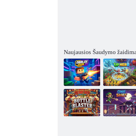
Naujausios Šaudymo žaidima
Obblox
Aukštyn
pistoletas. io
Herojus
Butelių