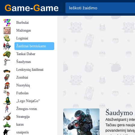
Burbulai
Mažongas
Loginiai
Žaidimai berniukams
Tankai Dabar
Šaudymas
Lenktynių žaidimai
Zombiai
Nuotykių
Futbolas
„Lego NinjaGo“
Žmogus-voras
Šaudymo 
Strategija
Atsižvelgiant į in
karas
Tačiau gera naujie
povandeninį laivą 
snaiperis