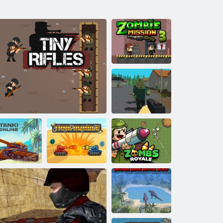
3 zombių misija
Miško
išgyvenimas
"Zombs
anki Online“
Tiny Šautuvai
Tanko bumulis
Royale". io