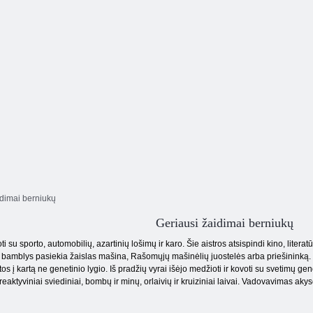
Shot akademija
bokštas
arena
Ti
dimai berniukų
Geriausi žaidimai berniukų
i su sporto, automobilių, azartinių lošimų ir karo. Šie aistros atsispindi kino, liter
p bamblys pasiekia žaislas mašina, Rašomųjų mašinėlių juostelės arba priešininką.
tos į kartą ne genetinio lygio. Iš pradžių vyrai išėjo medžioti ir kovoti su svetimų ge
eaktyviniai sviediniai, bombų ir minų, orlaivių ir kruiziniai laivai. Vadovavimas akyse