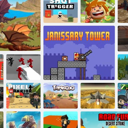
Stickman blogas
berniukų
žudikas
Šūvio gaidukas
Pašėlę šauliai
Džiunglių plytos
Sn
Mūšio
simuliatorius:
Counter
 Simulator 3D“
Stickman
„Fractal Combat