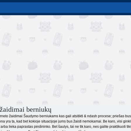
žaidimai berniukų
terneto žaidimai Šaudymo berniukams kas gali atsitikti & ndash procese; priešas bus 
na yra ta, kad bet kokioje situacijoje jums bus žaisti nemokamai. Be karo, visi ginklai
arba lieka paprastas pėstininko. Bet šaulys, tai ne tik karo, nes galite praktikuoti ti