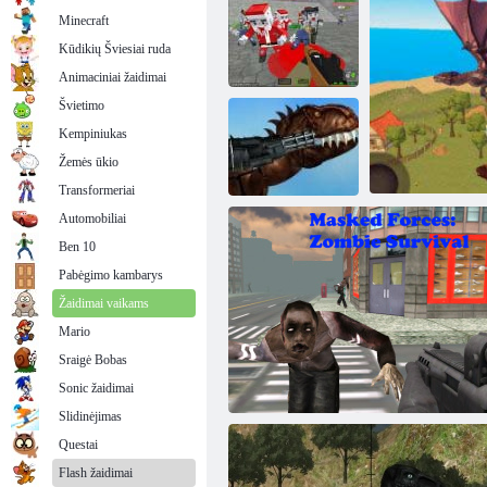
Minecraft
Kūdikių Šviesiai ruda
Animaciniai žaidimai
Švietimo
Kempiniukas
„Pixel Wars“
apokalipsės
Žemės ūkio
zombis
Tankų karo simuliatorius
Transformeriai
Automobiliai
Ben 10
Pabėgimo kambarys
Meksika Rex
Žaidimai vaikams
Mario
Sraigė Bobas
„Dragon
Sonic žaidimai
Slidinėjimas
Questai
Flash žaidimai