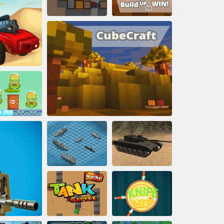
mbių misija 4
Žudikas
Kogama: statyti
Assassinas
Kogama: 4 karas
laimėti
Kaubojai vs
moje
marsiečiai
Tanko
Šarvuotis karas
Kogama: „Cubecraft“
simuliatorius