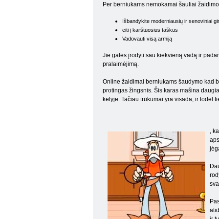
Per berniukams nemokamai šauliai žaidimo 
Išbandykite moderniausių ir senoviniai gi
eiti į karštuosius taškus
Vadovauti visą armiją
Jie galės įrodyti sau kiekvieną vadą ir padar
pralaimėjimą.
Online žaidimai berniukams šaudymo kad būt
protingas žingsnis. Šis karas mašina daugiau n
kelyje. Tačiau trūkumai yra visada, ir todėl tie
, k
aps
jėg
Dau
rod
sva
Pas
ati