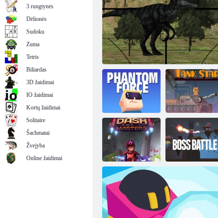
3 rungtynės
Dėlionės
Sudoku
Zuma
Kaukių pajėgos: Zombie Survival
Tetris
Biliardas
3D žaidimai
IO žaidimai
Kortų žaidimai
Solitaire
Šachmatai
„Kogama
Žvejyba
Phantom Force“
Jurassic Dino Medžioklė
Tanko žvaigždės
Online žaidimai
Kogama: Boso
Dash meistrai
mūšis