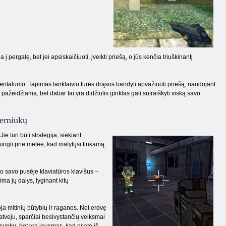
pergalę, bet jei apsiskaičiuoti, įveikti priešą, o jūs kenčia triuškinantį
entalumo. Tapimas tanklaivio turės drąsos bandyti apvažiuoti priešą, naudojant
 pažeidžiama, bet dabar tai yra didžiulis ginklas gali sutraiškyti viską savo
berniukų
turi būti strategija, siekiant
ijungti prie melee, kad matytųsi tinkamą
do savo pusėje klaviatūros klavišus –
ima jų dalys, lyginant kitų
ja mitinių būtybių ir raganos. Net erdvę
o atveju, sparčiai besivystančių veiksmai