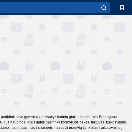
padidinti savo gyventojų, atsisakyti karinių ginklų, bombų kris iš dangaus.
 bus naudinga, ir jūs galite pasirinkti kontroliuoti bakas, lėktuvas, kulkosvaidis,
kslumo, net in-dash, tapti snaiperis ir šaudyti praeivių ženklinami arba žymimi į