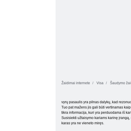
sprogdiklis
Vienas Šūvis
Žaidimai internete
Visa
Šaudymo žai
vyrų pasaulis yra pilnas dalykų, kad rezonuot
Tuo pat mažens jis gali būti vertinamas kai
tikra informacija, kuri yra perduodama iš kar
Susisiekti užtaisymo kariams karinę įrangą, r
karas yra ne vieneto miręs.