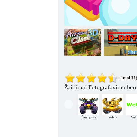
Oro uosto
Kogama: D
(Total 11
susidūrimas 3d
Snieguolė. io
diena
Žaidimai Fotografavimo bern
Šaudymas
Veikla
We