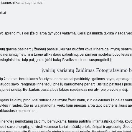
jaunesni kariai raginamos:
nklai
yti sprendimus dėl Įžeidi arba gynybos valdymą. Gerai pasirinkta taktika visada veda į 
ų galima pasinerti į žmonių pasaulį, kur yra nuožmi kova ir nėra galimybių sentim
ei šimtą metų, ir ji turėjo atlikti daug pakeitimų. Jei pirmieji modeliai buvo lėtas ir
sioginis hitu, taip pat, galite įdėti baką iš veiksmų, ir net susprogdinti jį.
įvairių variantų žaidimas Fotografavimo 
aip žaidimas berniukams šaudymo nemokamai pasirinktys galimos spynų apsauga. Jie 
augoti savo įrenginius ir ne tegul priešų kariuomenę per arti. Jis taip pat turės pris
ą prieš priešą. Bet kartais pasala bus labiau naudingas nei atviroje pievoje mūšį.
gelis žaidimų produktai suteikia galimybę žaisti kartu, kur kiekvienas žaidėjas val
yklės ir raides. Čia jis yra įmanoma, veikti kaip priešais arba tapti partneris, kuris ap
rbiausiose momentais.
inerkite į nemokamų žaidimų berniukams, turima patirtimi ir fantastišką ginklą, kovo
duoti savo energiją, jei virsti kosmoso kariai ir iššūkį priešo šnipai ir agresorių. Šiu