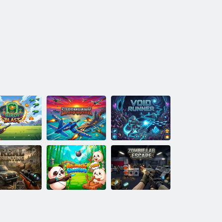
rdy sprogimas
Stormhawk
Tuščias bėgikas
Zombie Lab