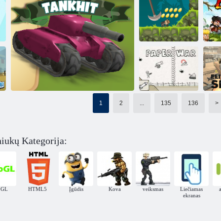
Stogo
Mūšis Plotas
Bombos rutuliai 3d
snieglenčių
Indi patranka
Pašėlęs taškų kara
1
2
...
135
136
>
Eli
)
Popieriaus karas
iukų Kategorija:
Tankhitas
bGL
HTML5
Įgūdis
Kova
veiksmas
Liečiamas
ekranas