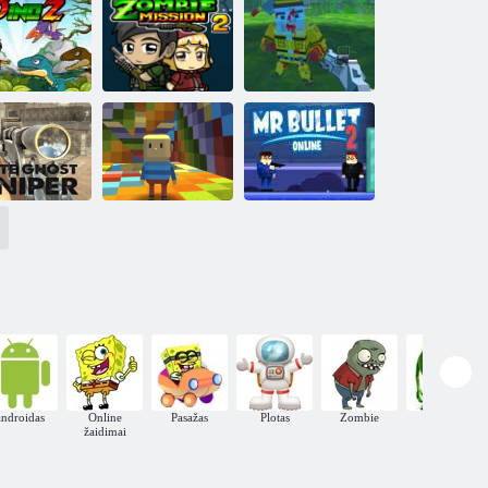
Mikro tanka
mūšis
Peilis hit
s
„DinoZ“
Zombių misija 2
Šaudymo gauja
"Kogama
tas vaiduoklis
Rainbow
„Mr Bullet 2
snaiperis
Parkour"
Online“
androidas
Online
Pasažas
Plotas
Zombie
Monstrai
žaidimai