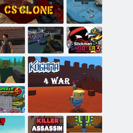
Dinozaurų Juros
periodo
išgyvenimo
pasaulis
Karo laivo karo
multiplayer
„Stickman
„Gungame 24
Shooter 3“ tarp
aiperių ataka
CS klonas
pixel“
monstrų
Pikselių
išlikimas