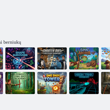
i berniukų
Šaulių dvikova:
tikslumo
Sukimo
Shape Survivors
čempionas
lankininkas
Bi
Jungle Long
Vieno šūvio
„Neon Tank“