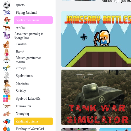
vartus. Ir jei jūs
sporto
Flying žaidimai
Spēles meitenēm
Arkliai
Atsakinėti pamoką iš
špargalkos
Čiustyti
Barbė
Maisto gaminimas
maisto
kirpėjas
Spalvinimas
Makiažas
Sušalęs
Spalvoti kaladėlės
Dinozaurai
Nuotykių
Janissary mūšiai
Žaidimai dviems
Fireboy ir WaterGirl