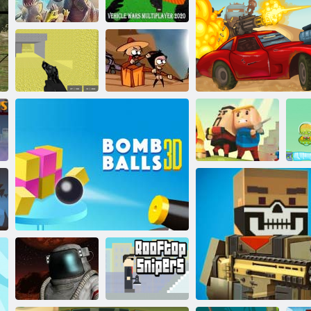
Pikselių kariai
Tanko. io
Janissary bokštas
X“
Zo
„Vehicle Wars
D-diena: Rush -
Multiplayer
bokšto gynybos
2020“
Zombiai
„Pixel Combat
Negalima
Multiplayer“
Peršokti
„Kogama“:
Tikra PVP
Įniršio kelias dyku