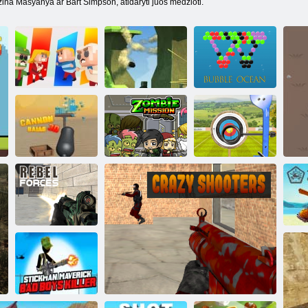
 erzina Masyanya ar Bart Simpson, atidaryti juos medžioti.
Burbulas
Kowara
Kogamos PVP
vandenynas
„Cannon“
Šaudymo iš
rutuliai 3D
1 zombių misija
lanko pasaulis
Sukilėlių
pajėgos
„T