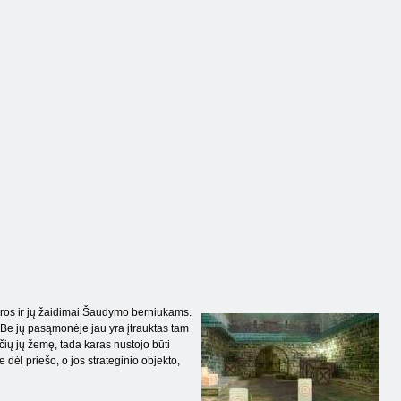
kra Medžioklė
Animochi šauliai
Escape
atūros ir jų žaidimai Šaudymo berniukams.
 Be jų pasąmonėje jau yra įtrauktas tam
nčių jų žemę, tada karas nustojo būti
 dėl priešo, o jos strateginio objekto,