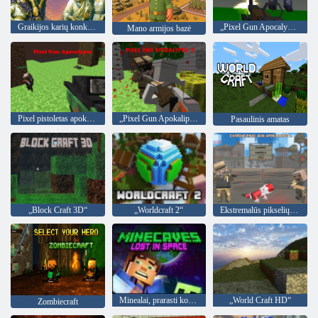
Graikijos karių konkursas
„Pixel Gun Apocalypse 6“
Mano armijos bazė
Pixel pistoletas apokalipsė
„Pixel Gun Apokalipsė“ 2
Pasaulinis amatas
„Block Craft 3D“
„Worldcraft 2“
Ekstremalūs pikselių pistoleto apokalipsė 3
Minealai, prarasti kosmose
„World Craft HD“
Zombiecraft