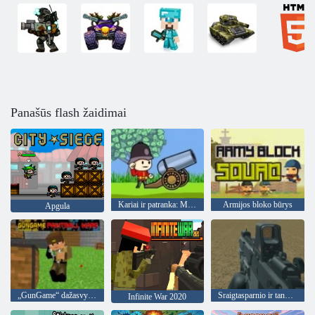
Panašūs flash žaidimai
Kariai ir patranka: Mountain Attack
Armijos bloko būrys
Apgula
„GunGame“ dažasvydžio karai
Sraigtasparnio ir tanko mūšis „Desert Storm Multiplayer“
Infinite War 2020