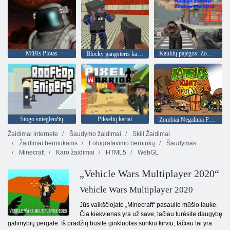
Mūšis Plotas
Kaukių pajėgos: Zombie Survival
Blocky gangsteris karybos
Stogo snieglenčių
Pikselių kariai
Zombiai Negalima Peršokti
Žaidimai internete
Šaudymo žaidimai
Skill Žaidimai
Žaidimai berniukams
Fotografavimo berniukų
Šaudymas
Minecraft
Karo žaidimai
HTML5
WebGL
„Vehicle Wars Multiplayer 2020“
Vehicle Wars Multiplayer 2020
Jūs vaikščiojate „Minecraft“ pasaulio mūšio lauke.
Čia kiekvienas yra už save, tačiau turėsite daugybę
galimybių pergale. Iš pradžių būsite ginkluotas sunkiu kirviu, tačiau tai yra