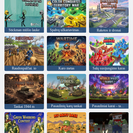
Stickman mūšio lauke
Spalvų užkariavimas: teritorijų karas
Raketos ir dronai
Raudonpalčiai. io
Karo metas
Salų susijungimo karas
Pasaulinių karų tankai
Pasauliniai karai – tankai
Tankai 1944 m