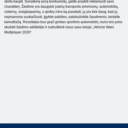
skirta kaupti. Sunaikinę porą konkurentų, galite pradėti reklamuoti savo
charakterį. Žaidime yra daugybė įvairių transporto priemonių: automobilių,
cisternų, sraigtasparnių, o ginklų nėra ką pasakyti, jų yra tiek daug, kad jų
neįmanoma suskaičiuoti. Įgykite patirties, patobulinkite šaudmenis, keiskite
kamufliažą. Rezultatas bus ypač greitas sportinis automobilis, kuris leis jums
skubėti žaidimo aikštelėje ir sutriuškinti visus savo kelyje „Vehicle Wars
Multiplayer 2020“.