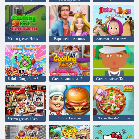
Virimo greitas Helovinas
Rapunzelio nėštumas
Žaidimai „Maša ir meška“
Kalulu Tanghulu: ASMR Mukbang
Greitas gaminimas 2: spurgos
Greitas maistas Takeaway
Virimo karštinė
"Pizza Realife"virimas
Virimo greitas 4 kepsnys