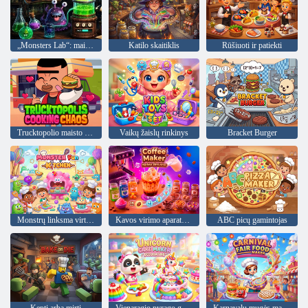
„Monsters Lab“: maisto gaminimas
Katilo skaitiklis
Rūšiuoti ir patiekti
Trucktopolio maisto gaminimo chaosas
Vaikų žaislų rinkinys
Bracket Burger
Monstrų linksma virtuvė
Kavos virimo aparatas - Barista simuliatorius
ABC picų gamintojas
Kepti arba mirti
Vienaragio pyrago gaminimo dekoravimas
Karnavalų mugės maisto gamintoja