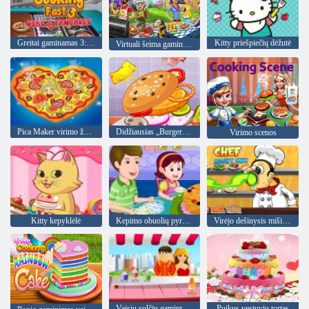
Greitai gaminamas 3: šonkauliai ir blynai
Kitty priešpiečių dėžutė
Virtuali šeima gamina maistą
Pica Maker virimo žaidimai
Didžiausias „Burger“ iššūkis
Virimo scenos
Kitty kepyklėlė
Kepimo obuolių pyragas
Virėjo dešinysis mišinys
Vaisių sulčių gamintojas
Puikus vestuvių tortas