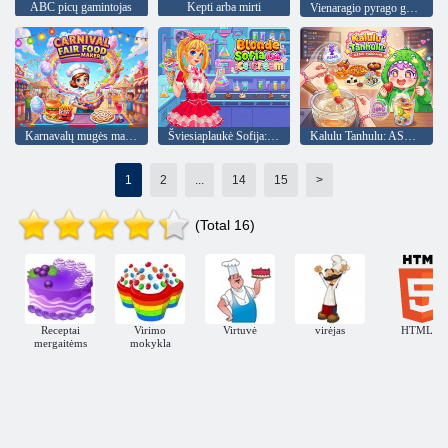
ABC picų gamintojas
Kepti arba mirti
Vienaragio pyrago gaminimo dekoravimas
Karnavalų mugės maisto gamintoja
Šviesiaplaukė Sofija: Laboratoriniai ledai
Kalulu Tanhulu: ASMR Mukbang
1
2
...
14
15
>
(Total 16)
Receptai
Virimo
Virtuvė
virėjas
HTML5
mergaitėms
mokykla