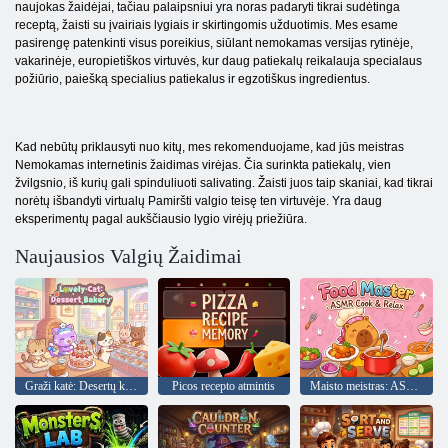
naujokas žaidėjai, tačiau palaipsniui yra noras padaryti tikrai sudėtinga
receptą, žaisti su įvairiais lygiais ir skirtingomis užduotimis. Mes esame
pasirengę patenkinti visus poreikius, siūlant nemokamas versijas rytinėje,
vakarinėje, europietiškos virtuvės, kur daug patiekalų reikalauja specialaus
požiūrio, paiešką specialius patiekalus ir egzotiškus ingredientus.
Kad nebūtų priklausyti nuo kitų, mes rekomenduojame, kad jūs meistras
Nemokamas internetinis žaidimas virėjas. Čia surinkta patiekalų, vien
žvilgsnio, iš kurių gali spinduliuoti salivating. Žaisti juos taip skaniai, kad tikrai
norėtų išbandyti virtualų Pamiršti valgio teisę ten virtuvėje. Yra daug
eksperimentų pagal aukščiausio lygio virėjų priežiūra.
Naujausios Valgių Žaidimai
Graži katė: Desertų kepykla
Picos recepto atmintis
Maisto meistras: ASMR Cook & Relax