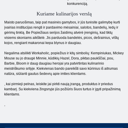
konkurenciją.
Kuriame kulinarijos verslą
Maisto paruošimas, taip pat masinės gamybos, ir jūs turėsite galimybę kurti
įvairias institucijas rengti ir pardavimo mėsainiai, salotos, bandelių, ledų ir
gėrimų tinklą. Be Popiežiaus serijos žaidimų atvėrė įrenginių, kad tiktų
visiems skoniams aikštelė. Jis parduoda bandelės, picos, dešrainius, vištų
kojos, rengiant makaronai kepa blynus ir daugiau.
Negalima atsilikti Workaholic, popiežius ir kitų simbolių: Kempiniukas, Mickey
Mouse su jo draugė Minnie, kūdikių Hazel, Dora, piktas paukščiai, pou,
Barbie, Bloom ir daug daugiau herojai yra patvirtintas kulinarinio
meistriškumo srityje. Kiekvienas bando pareikšti savo kūrinius iš aitrumas
natūra, siūlanti gautus šedevrų apie imties klientams.
, kai pirmieji pelnas, leiskite jai pirkti naują įrangą, produktus ir priedus
kambarį. Su kiekviena žingsnyje jūs požiūris šiuos turtus ir įgyti pripažinimą
klientams.
,