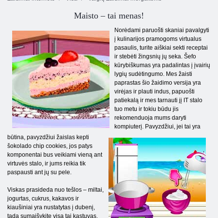
Maisto – tai menas!
Norėdami paruošti skaniai pavalgyti
į kulinarijos pramogoms virtualus
pasaulis, turite aiškiai sekti receptai
ir stebėti žingsnių jų seka. Šefo
kūrybiškumas yra padalintas į įvairių
lygių sudėtingumo. Mes žaisti
paprastas šio žaidimo versija yra
virėjas ir plauti indus, papuošti
patiekalą ir mes tarnauti jį IT stalo
tuo metu ir tokiu būdu jis
rekomenduoja mums daryti
kompiuterį. Pavyzdžiui, jei tai yra
būtina, pavyzdžiui žaislas kepti
šokolado chip cookies, jos patys
komponentai bus veikiami vieną ant
virtuvės stalo, ir jums reikia tik
paspausti ant jų su pele.
Viskas prasideda nuo tešlos – miltai,
jogurtas, cukrus, kakavos ir
kiaušiniai yra nustatytas į dubenį,
tada sumaišykite visa tai kastuvas.