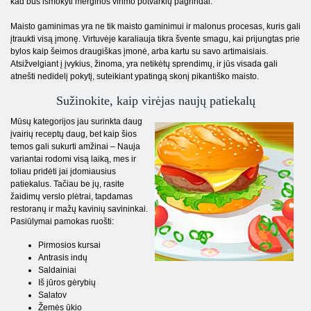
kad bus išmokyti merginos virimo potvarkių pagrindai.
Maisto gaminimas yra ne tik maisto gaminimui ir malonus procesas, kuris gali
įtraukti visą įmonę. Virtuvėje karaliauja tikra švente smagu, kai prijungtas prie
bylos kaip šeimos draugiškas įmonė, arba kartu su savo artimaisiais.
Atsižvelgiant į įvykius, žinoma, yra netikėtų sprendimų, ir jūs visada gali
atnešti nedidelį pokytį, suteikiant ypatingą skonį pikantiško maisto.
Sužinokite, kaip virėjas naujų patiekalų
Mūsų kategorijos jau surinkta daug
įvairių receptų daug, bet kaip šios
temos gali sukurti amžinai – Nauja
variantai rodomi visą laiką, mes ir
toliau pridėti jai įdomiausius
patiekalus. Tačiau be jų, rasite
žaidimų verslo plėtrai, tapdamas
restoranų ir mažų kavinių savininkai.
Pasiūlymai pamokas ruošti:
Pirmosios kursai
Antrasis indų
Saldainiai
Iš jūros gėrybių
Salatov
Žemės ūkio