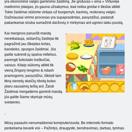
yra ekonominė valgio gaminimo žaidimą. Jie grotuvas « eina » Virtuvėje
maitinimo įstaigas, jis gauna užsakymus, kad reikia greitai ir tiksliai atlikti.
Tokie žaidimai siūlome virėjas už burgernyh, kavinių, restoranų valgio.
Dažniausiai virimo procesas yra supaprastintas, pavyzdžiui, padaryti
pakankamai sriuba sumažinti daržovių ir mirkymas ant ugnies laiku puodą.
Kai merginos paruošti maistą
nereikalauja, siūlančių žaidėjai tik
pagražinti jau iškeptas tortas,
bandelės, spurgos žaidimai. Jūs
galite sukrėsti jų spalva miltelius,
parengti šokolado traškučiai,
vaisius. Kitaip siūlomų atlikti tik
vieną žingsnį rengimo & ndash
pramogoms; pavyzdžiui, iškirpti tam
tikrą vienetų skaičių ribotą butas
įdaru sausainių tešlą ant. Žaisti
Žaidimai mergaitėms gaminti maistą
jūs galite šiame skyriuje mūsų
svetainės.
,
Mūsų pasaulis nenumaldomai kompiuterizuota. Be interneto formato
perkeliama beveik visi – Pažintys, draugystė, bendravimas, darbas, tyrimas.