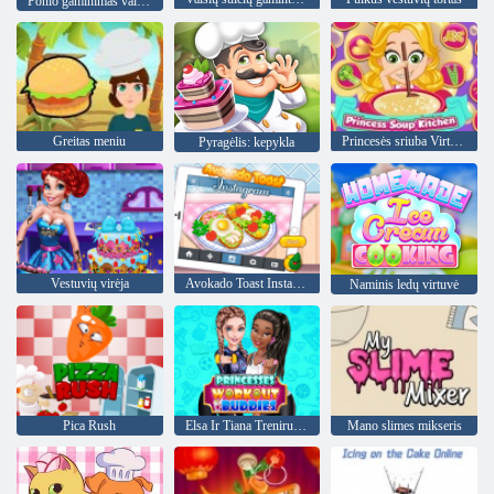
Ponio gaminimas vaivorykštės pyragas
Greitas meniu
Princesės sriuba Virtuvė
Pyragėlis: kepykla
Vestuvių virėja
Avokado Toast Instagram
Naminis ledų virtuvė
Pica Rush
Elsa Ir Tiana Treniruotės bičiuliai
Mano slimes mikseris