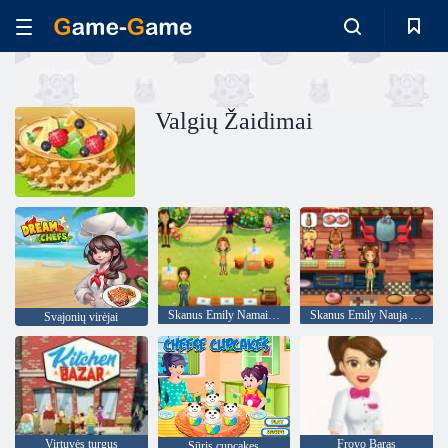
Valgių Žaidimai
Skanus Emily Namai namučiai
Skanus Emily Nauja pradžia
Svajonių virėjai
Virtuvės turgus
Froyo Baras
Sūris cupcakes