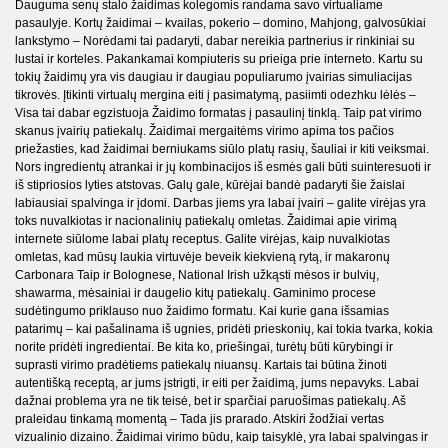
Dauguma senų stalo žaidimas kolegomis randama savo virtualiame
pasaulyje. Kortų žaidimai – kvailas, pokerio – domino, Mahjong, galvosūkiai
lankstymo – Norėdami tai padaryti, dabar nereikia partnerius ir rinkiniai su
lustai ir korteles. Pakankamai kompiuteris su prieiga prie interneto. Kartu su
tokių žaidimų yra vis daugiau ir daugiau populiarumo įvairias simuliacijas
tikrovės. Įtikinti virtualų mergina eiti į pasimatymą, pasiimti odezhku lėlės –
Visa tai dabar egzistuoja Žaidimo formatas į pasaulinį tinklą. Taip pat virimo
skanus įvairių patiekalų. Žaidimai mergaitėms virimo apima tos pačios
priežasties, kad žaidimai berniukams siūlo platų rasių, šauliai ir kiti veiksmai.
Nors ingredientų atrankai ir jų kombinacijos iš esmės gali būti suinteresuoti ir
iš stipriosios lyties atstovas. Galų gale, kūrėjai bandė padaryti šie žaislai
labiausiai spalvinga ir įdomi. Darbas jiems yra labai įvairi – galite virėjas yra
toks nuvalkiotas ir nacionalinių patiekalų omletas. Žaidimai apie virimą
internete siūlome labai platų receptus. Galite virėjas, kaip nuvalkiotas
omletas, kad mūsų laukia virtuvėje beveik kiekvieną rytą, ir makaronų
Carbonara Taip ir Bolognese, National Irish užkąsti mėsos ir bulvių,
shawarma, mėsainiai ir daugelio kitų patiekalų. Gaminimo procese
sudėtingumo priklauso nuo žaidimo formatu. Kai kurie gana išsamias
patarimų – kai pašalinama iš ugnies, pridėti prieskonių, kai tokia tvarka, kokia
norite pridėti ingredientai. Be kita ko, priešingai, turėtų būti kūrybingi ir
suprasti virimo pradėtiems patiekalų niuansų. Kartais tai būtina žinoti
autentišką receptą, ar jums įstrigti, ir eiti per žaidimą, jums nepavyks. Labai
dažnai problema yra ne tik teisė, bet ir sparčiai paruošimas patiekalų. Aš
praleidau tinkamą momentą – Tada jis prarado. Atskiri žodžiai vertas
vizualinio dizaino. Žaidimai virimo būdu, kaip taisyklė, yra labai spalvingas ir