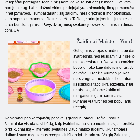
kruopščiai parengtas. Menininkų nereikia vaizduoti vietų ir modelių veiksmų
herojus daug. Labai dažnai virimo padėjėjai yra animacinių filmų personažus
ir net įžymybės. Trumpai tariant, šių žaidimų nėra gręžimo ir monotoniškas,
kaip paprastai manoma. Jie turi įkarštis. Tačiau, norint ją įvertinti, jums reikia
turėti bent kartą žaisti. Pavyzdžiui, mūsų svetainėje www. žaidimas žaidimas.
com. UA
Žaidimai Maisto – Yum!
Gebėjimas virėjas šiandien tapo dar
svarbesnis, nes pusgaminių ir greito
maisto restoranų išvaizda sumažino
beveik nieko kaip didelis menas. Jei
anksčiau Pradžia Virimas, jei kas
nors vargu ar nustebins, bet dabar
jis rizikuoja tapti tikra egzotika. Ir tai
neatsitiko, siūlome žaidimai
mergaitėms gaminant maistą,
kuriame yra turtines bei populiarių
receptų.
Restoranai pasikartojančių patiekalų greitai nuobodu. Tačiau realus
šeimininkė visada rasti būdą, kaip įvairinti namų stalo meniu, nes jai nereikia
pirkti kucharską – Interneto svetainės Daug maisto ruošimui, kur žmonės
dalinasi savo mėgstamus receptus ir išbandyti. Ir tada yra Valgių Žaidimai,