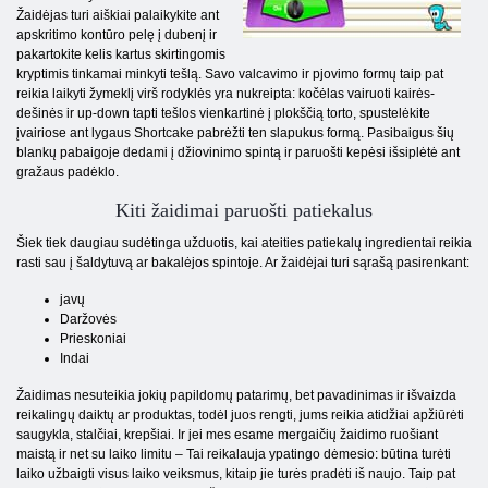
Žaidėjas turi aiškiai palaikykite ant
apskritimo kontūro pelę į dubenį ir
pakartokite kelis kartus skirtingomis
kryptimis tinkamai minkyti tešlą. Savo valcavimo ir pjovimo formų taip pat
reikia laikyti žymeklį virš rodyklės yra nukreipta: kočėlas vairuoti kairės-
dešinės ir up-down tapti tešlos vienkartinė į plokščią torto, spustelėkite
įvairiose ant lygaus Shortcake pabrėžti ten slapukus formą. Pasibaigus šių
blankų pabaigoje dedami į džiovinimo spintą ir paruošti kepėsi išsiplėtė ant
gražaus padėklo.
Kiti žaidimai paruošti patiekalus
Šiek tiek daugiau sudėtinga užduotis, kai ateities patiekalų ingredientai reikia
rasti sau į šaldytuvą ar bakalėjos spintoje. Ar žaidėjai turi sąrašą pasirenkant:
javų
Daržovės
Prieskoniai
Indai
Žaidimas nesuteikia jokių papildomų patarimų, bet pavadinimas ir išvaizda
reikalingų daiktų ar produktas, todėl juos rengti, jums reikia atidžiai apžiūrėti
saugykla, stalčiai, krepšiai. Ir jei mes esame mergaičių žaidimo ruošiant
maistą ir net su laiko limitu – Tai reikalauja ypatingo dėmesio: būtina turėti
laiko užbaigti visus laiko veiksmus, kitaip jie turės pradėti iš naujo. Taip pat