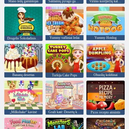
Mano ledų gamintojas
Saldainių pyrago gamintoja
Virimo korėjiečių kalbos pamoka
Yummy vafliniai ledai
Yummy Hotdog
Drugelis Šokoladinis pyragas: Maisto gaminimas Su Emma
Bananų desertas
Obuolių koldūnai
Turkija Cake Pops
„Milkshake“ kavinė
Graži katė: Desertų kepykla
Picos recepto atmintis