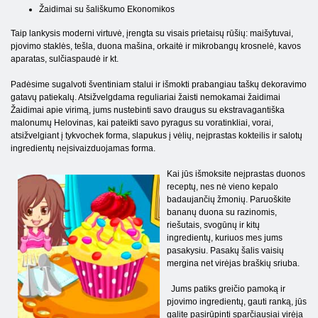
Žaidimai su šališkumo Ekonomikos
Taip lankysis moderni virtuvė, įrengta su visais prietaisų rūšių: maišytuvai,
pjovimo staklės, tešla, duona mašina, orkaitė ir mikrobangų krosnelė, kavos
aparatas, sulčiaspaudė ir kt.
Padėsime sugalvoti šventiniam stalui ir išmokti prabangiau taškų dekoravimo
gatavų patiekalų. Atsižvelgdama reguliariai žaisti nemokamai žaidimai
Žaidimai apie virimą, jums nustebinti savo draugus su ekstravagantiška
malonumų Helovinas, kai pateikti savo pyragus su voratinkliai, vorai,
atsižvelgiant į tykvochek forma, slapukus į vėlių, neįprastas kokteilis ir salotų
ingredientų neįsivaizduojamas forma.
Kai jūs išmoksite neįprastas duonos
receptų, nes nė vieno kepalo
badaujančių žmonių. Paruoškite
bananų duona su razinomis,
riešutais, svogūnų ir kitų
ingredientų, kuriuos mes jums
pasakysiu. Pasakų šalis vaisių
mergina net virėjas braškių sriuba.
Jums patiks greičio pamoką ir
pjovimo ingredientų, gauti ranką, jūs
galite pasirūpinti sparčiausiai virėja