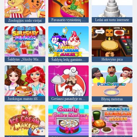
Pavasario vyniotinių gaminimas
Ledai ant torto internete
Zoologijos sodo virėjai
Šaldytas „Slushy Maker“
Helovyno pica
Šaldytų ledų gamintojas
Juokingas maisto iššūkis
Geriausi pasaulyje maisto gaminimo receptai
Blynų meistras