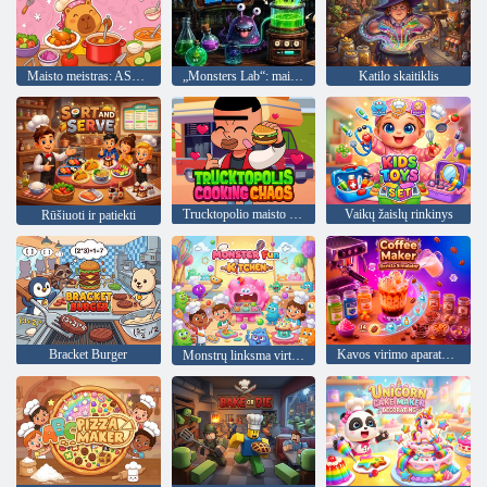
Maisto meistras: ASMR Cook & Relax
„Monsters Lab“: maisto gaminimas
Katilo skaitiklis
Trucktopolio maisto gaminimo chaosas
Vaikų žaislų rinkinys
Rūšiuoti ir patiekti
Bracket Burger
Kavos virimo aparatas - Barista simuliatorius
Monstrų linksma virtuvė