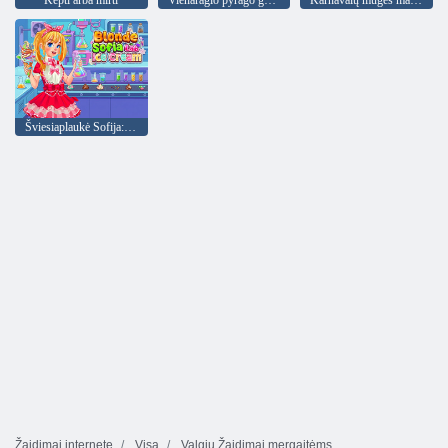
Šviesiaplaukė Sofija: Laboratoriniai ledai
Žaidimai internete
Visa
Valgių Žaidimai mergaitėms