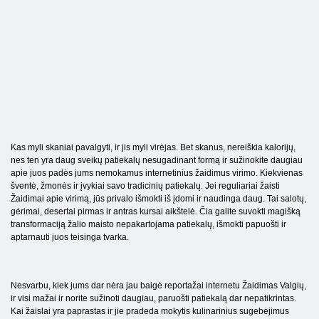
Kas myli skaniai pavalgyti, ir jis myli virėjas. Bet skanus, nereiškia kalorijų,
nes ten yra daug sveikų patiekalų nesugadinant formą ir sužinokite daugiau
apie juos padės jums nemokamus internetinius žaidimus virimo. Kiekvienas
šventė, žmonės ir įvykiai savo tradicinių patiekalų. Jei reguliariai žaisti
Žaidimai apie virimą, jūs privalo išmokti iš įdomi ir naudinga daug. Tai salotų,
gėrimai, desertai pirmas ir antras kursai aikštelė. Čia galite suvokti magišką
transformaciją žalio maisto nepakartojama patiekalų, išmokti papuošti ir
aptarnauti juos teisinga tvarka.
Nesvarbu, kiek jums dar nėra jau baigė reportažai internetu Žaidimas Valgių,
ir visi mažai ir norite sužinoti daugiau, paruošti patiekalą dar nepatikrintas.
Kai žaislai yra paprastas ir jie pradeda mokytis kulinarinius sugebėjimus