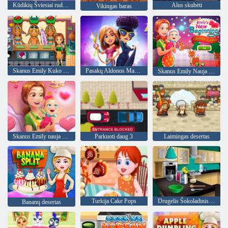
Kūdikių Šviesiai ruda Plaukų Diena
Alus skubėti
Vikingas baras
Skanus Emily Kuko & Go"
Pasakų Aldonos Mada Karščiavimas
Skanus Emily Nauja pradžia Kalėdų leidimas
Skanus Emily nauja pradžia Valentino Edition
Parkuoti daug 3
Laimingas desertas
Turkija Cake Pops
Drugelis Šokoladinis pyragas: Maisto gaminimas Su Emma
Bananų desertas