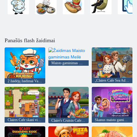
Panašūs flash žaidimai
Maisto gaminimas Meilė
„Claires Cafe Sea Adventure“.
2 žaidėjų žaidimai Vaikų virtuvė
Claires Cafe skani virtuvė
Skanus maisto gaminimas ir romantika
Claire's Cruisin Cafe Fest Frenzy