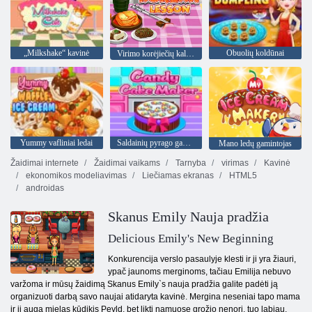
„Milkshake“ kavinė
Obuolių koldūnai
Virimo korėjiečių kalbos pamoka
Yummy vafliniai ledai
Saldainių pyrago gamintoja
Mano ledų gamintojas
Žaidimai internete
Žaidimai vaikams
Tarnyba
virimas
Kavinė
ekonomikos modeliavimas
Liečiamas ekranas
HTML5
androidas
Skanus Emily Nauja pradžia
Delicious Emily's New Beginning
Konkurencija verslo pasaulyje klesti ir ji yra žiauri,
ypač jaunoms merginoms, tačiau Emilija nebuvo
varžoma ir mūsų žaidimą Skanus Emily`s nauja pradžia galite padėti ją
organizuoti darbą savo naujai atidaryta kavinė. Mergina neseniai tapo mama
ir ji auga mielas kūdikis Peyld, bet likti namuose grožio nenori, tuo labiau,