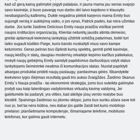
kad už gerą kainą galimybė įsigyti patalpas, ir jauna mama jau seniai svajojo
savo kavinėje, ji buvo pavargę nuo darbo dėl laivo kapitono ir klausytis
nesibaigiančių kaltinimų. Duktė negadina plėtoti karjeros mama Emily bus
sujungti verslą ir auklėjimą vaiko, o jos vyras, Patrick padės, kai nėra užimtas
darbe. Jūs turite žaidime Delicious Emily nauja pradžia visiškai perimti
naujos institucijos organizaciją. Klientai neturėtų jaustis atimta dėmesio,
greitai aptarnauti kiekvieną lankytoją uždirbti solidžią patarimas, todėl turi
laiko sugauti kūdikio Paige, kuris bando nuskaityti visus savo kampe
keturiomis. Geras pelnas bus išplėsti kursų spektrą, gerinti pirkti kavinėje,
naujų kėdžių ir stalų, daugiau modernių orkaitėje kepimo karštus patiekalus,
mokyti naujų gebėjimų Emily samdyti papildomus darbuotojus valyti stalus
lankytojams šeimininkė neatima iš komunikacijos stalas. Nuolat papildyti
atsargas produktai pridėti naujų paslaugų: pardavimas gėlės. Išbandykite
kiekvieno lygio išėjimas rezultatą gauti tris aukso žvaigždes. Žaidimo Skanus
Emily`s Nauja pradžia - tai ekonominė strategija, jums bus suteikta galimybė
įrodyti sau kaip talentingas vadybininkas virtualią kavinę valdymą. Jei
galėtumėte tai padaryti, yra vilties, kad ateityje jūsų verslo realybe bus
klestėti. Spalvinga žaidimas su įdomiu sklypo, jums bus sunku ašara save toli
nuo jo, bet tai nėra būtina, nes dabar jūs galite žaisti bet kurio mobiliojo
prietaiso: planšetiniame kompiuteryje, išmaniajame telefone, mobilusis
telefonas, kur galima gauti internetu.