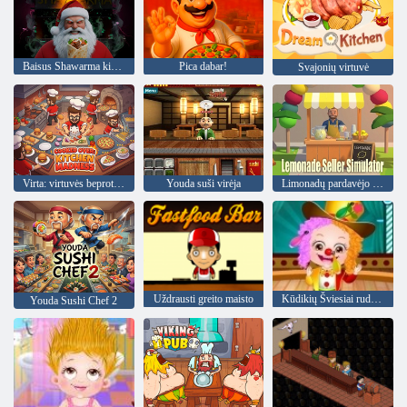
Baisus Shawarma kioskas: anomalija
Pica dabar!
Svajonių virtuvė
Virta: virtuvės beprotybė
Youda suši virėja
Limonadų pardavėjo simuliatorius
Uždrausti greito maisto
Kūdikių Šviesiai ruda: Metinė diena mokykloje
Youda Sushi Chef 2