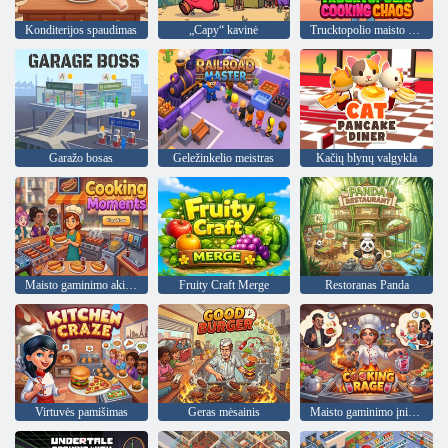
Konditerijos spaudimas
„Capy“ kavinė
Trucktopolio maisto gaminimo chaosas
Garažo bosas
Geležinkelio meistras
Kačių blynų valgykla
Maisto gaminimo akimirkos
Fruity Craft Merge
Restoranas Panda
Virtuvės pamišimas
Geras mėsainis
Maisto gaminimo įniršis