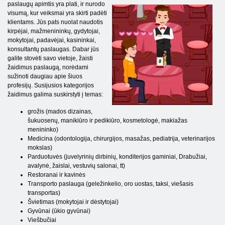
paslaugų apimtis yra plati, ir nurodo
visumą, kur veiksmai yra skirti padėti
klientams. Jūs pats nuolat naudotis
kirpėjai, mažmenininkų, gydytojai,
mokytojai, padavėjai, kasininkai,
konsultantų paslaugas. Dabar jūs
galite stovėti savo vietoje, žaisti
žaidimus paslaugą, norėdami
sužinoti daugiau apie šiuos
profesijų. Susijusios kategorijos
žaidimus galima suskirstyti į temas:
grožis (mados dizainas,
šukuosenų, manikiūro ir pedikiūro, kosmetologė, makiažas
menininko)
Medicina (odontologija, chirurgijos, masažas, pediatrija, veterinarijos
mokslas)
Parduotuvės (juvelyrinių dirbinių, konditerijos gaminiai, Drabužiai,
avalynė, žaislai, vestuvių salonai, tt)
Restoranai ir kavinės
Transporto paslauga (geležinkelio, oro uostas, taksi, viešasis
transportas)
Švietimas (mokytojai ir dėstytojai)
Gyvūnai (ūkio gyvūnai)
Viešbučiai