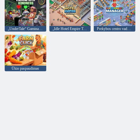
„UnderTale“ Gaminame maloniai
„Idle Hotel Empire Tycoon“.
Prekybos centro vadovas
Ūkio paspaudimas