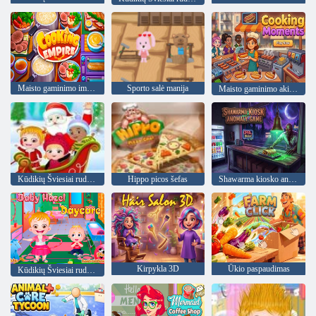
Maisto gaminimo imperija
Sporto salė manija
Maisto gaminimo akimirkos
Kūdikių Šviesiai ruda Kalėdų siurprizas
Hippo picos šefas
Shawarma kiosko anomalija žaidimas
Kirpykla 3D
Ūkio paspaudimas
Kūdikių Šviesiai ruda: diena darželyje