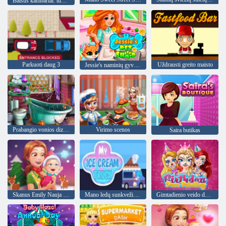
Baisūs kambariai: tuščiosios eigos siaubas
Parkuoti daug 3
Uždrausti greito maisto
Jessie's naminių gyvūnėlių parduotuvė
Prabangio vonios dizainas
Virimo scenos
Saira butikas
Skanus Emily Nauja pradžia Kalėdų leidimas
Mano ledų sunkvežimis
Gimtadienio veido dažymas