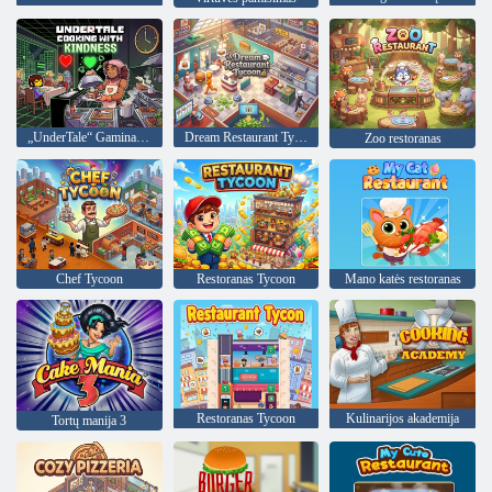
„UnderTale“ Gaminame maloniai
Dream Restaurant Tycoon
Zoo restoranas
Chef Tycoon
Restoranas Tycoon
Mano katės restoranas
Restoranas Tycoon
Kulinarijos akademija
Tortų manija 3