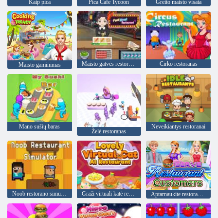
Kaip pica
Pica Cafe Tycoon
Greito maisto visata
Maisto gatvės restoranas
Cirko restoranas
Maisto gaminimas
Mano sušių baras
Neveikiantys restoranai
Želė restoranas
Noob restorano simuliatorius
Graži virtuali katė restorane
Aptarnaukite restorano klientus