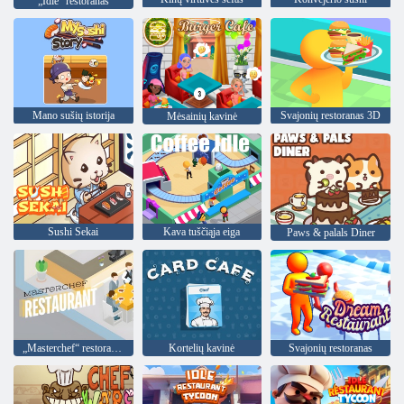
„Idle“ restoranas
Mano sušių istorija
Svajonių restoranas 3D
Mėsainių kavinė
Sushi Sekai
Kava tuščiąja eiga
Paws & palals Diner
„Masterchef“ restoranas
Kortelių kavinė
Svajonių restoranas