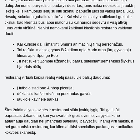
dalių. Jei norite, pavyzdžiui, padaryti desertas, jums reikia nuosekliai įtraukti į
lėkštę kelis kamuolius ledų su kitu skoniu, papuošti juos su vaisių gabaliukų,
riešutų, šokolado gabaliukais krūvą. Kai visi veiksmai yra atliekami greitai ir
tiksliai, kad klientas bus labai malonu su kulinarijos šedevru ir visą atlygį
jums verta viršūnė. Ne visi nemokami žaidimai klasikinis restorano valdymo
duoti:
Kai kuriose gali išmaitinti Smurfs animacinių filmų personažus,
Tai reiškia, maisto grybus iš žaidimo apie Mario arba jūrų gyventojų
filmas apie Sponge Bob
, ir net sukelti Zombie užkandžių baras, suteikiant jiems visus šlykštus
bjauriais rūšių
restoranų virtuali kopija realių vietų pasaulyje balsų dauguma:
į futbolo stadiono & nbsp picerija;
dėklas su karštomis šunų perkrautas gatvės
jaukioje kavinėje parkas
Šios žaidimai yra kavinės ir restoranai siūlo įvairių lygių. Tai gali būti
paprastas Užkandinė, kuri yra svarbi tik greitis virimo, valgykla, kurie
aptarnauja daugiau nei įmantriais patiekalų, pavyzdžiui, namų virti maisto, ir
net gurmaniškų restoranų, kur klientai tikisi specialias paslaugas ir unikalius
kokybės skanėstų.