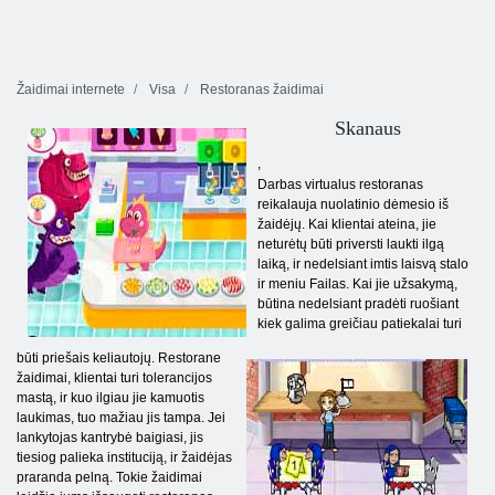
Žaidimai internete
Visa
Restoranas žaidimai
Skanaus
,
Darbas virtualus restoranas
reikalauja nuolatinio dėmesio iš
žaidėjų. Kai klientai ateina, jie
neturėtų būti priversti laukti ilgą
laiką, ir nedelsiant imtis laisvą stalo
ir meniu Failas. Kai jie užsakymą,
būtina nedelsiant pradėti ruošiant
kiek galima greičiau patiekalai turi
būti priešais keliautojų. Restorane
žaidimai, klientai turi tolerancijos
mastą, ir kuo ilgiau jie kamuotis
laukimas, tuo mažiau jis tampa. Jei
lankytojas kantrybė baigiasi, jis
tiesiog palieka instituciją, ir žaidėjas
praranda pelną. Tokie žaidimai