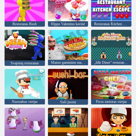
Restoranas Rush
Hippo Valentino kavinė
Restoranas Kitchen Escape
Maisto gaminimo manija 2022 m
„Idle Diner“ restorano žaidimas
Svajonių restoranas
Nuostabus virėjas
Picos meistras virėjas
Suši juosta