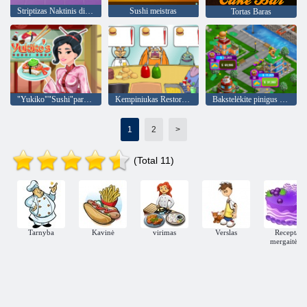
Striptizas Naktinis direktorius
Sushi meistras
Tortas Baras
"Yukiko""Sushi"parduotuvė
Kempiniukas Restoranas
Bakstelėkite pinigus restorane"Mogul"
1
2
>
(Total 11)
Tarnyba
Kavinė
virimas
Verslas
Receptai
mergaitėms