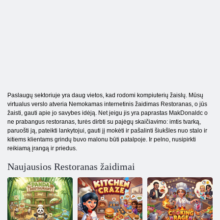
Paslaugų sektoriuje yra daug vietos, kad rodomi kompiuterių žaislų. Mūsų
virtualus verslo atveria Nemokamas internetinis žaidimas Restoranas, o jūs
žaisti, gauti apie jo savybes idėją. Net jeigu jis yra paprastas MakDonaldc o
ne prabangus restoranas, turės dirbti su pajėgų skaičiavimo: imtis tvarką,
paruošti ją, pateikti lankytojui, gauti jį mokėti ir pašalinti šiukšles nuo stalo ir
kitiems klientams grindų buvo malonu būti patalpoje. Ir pelno, nusipirkti
reikiamą įrangą ir priedus.
Naujausios Restoranas žaidimai