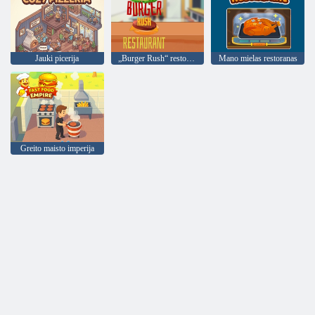
Jauki picerija
„Burger Rush“ restoranas
Mano mielas restoranas
Greito maisto imperija