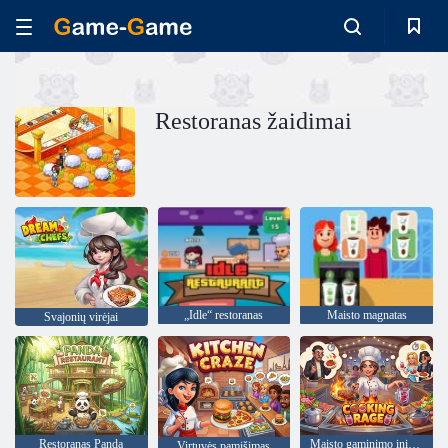
Restoranas žaidimai
„Idle“ restoranas
Maisto magnatas
Svajonių virėjai
Restoranas Panda
Maisto gaminimo įniršis
Virtuvės pamišimas