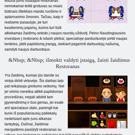
leidžia jums išsaugoti restoranas
nemokamai teikti grotuvas su visais
būtinais ištekliais maisto ruošimo ir
aptarnavimo žmonės. Tačiau, kaip ir
realiame pasaulyje, jie turi
kasdieninių pajamų, kurios turi būti
atliekamas žaidimų anksto į naujus raundų užduotį. Pelno Naudingiausios
investavo į restorano & ndash plėtrai; specialioje parduotuvėje pirkti naujas
lenteles, įdėti papildomą įrangą, siekiant pagerinti darbuotojų našumą,
samdyti naujus darbuotojus.
&Nbsp; &Nbsp; išmokti valdyti įstaigą, žaisti žaidimus
Restoranas
Yra žaidimų, kurioje jūs darote su
virėja dirbti virtuvėje. Šis darbas taip
pat reikalauja greitumo veiksmų. Net
jei virimo nereikia atlikti papildomas
procedūras, negali atidėti tam
įgyvendinimą ir bus geriau, jei esate
ant specialaus stalo, parengti kai
kurie iš populiariausių patiekalų
nedelsiant apie juos alkanas
lankytojų. Dažnai, žaidimai
mergaitėms pasiūlyti restoranas su
virtuve, kur kiekvienas patiekalas turi būti paruošti iš atskirų sudedamųjų