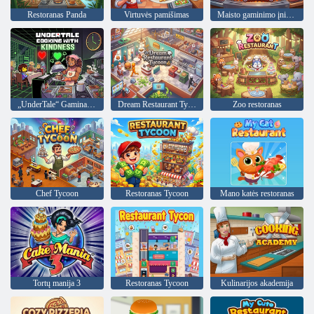
Restoranas Panda
Virtuvės pamišimas
Maisto gaminimo įniršis
„UnderTale“ Gaminame maloniai
Dream Restaurant Tycoon
Zoo restoranas
Chef Tycoon
Restoranas Tycoon
Mano katės restoranas
Tortų manija 3
Restoranas Tycoon
Kulinarijos akademija