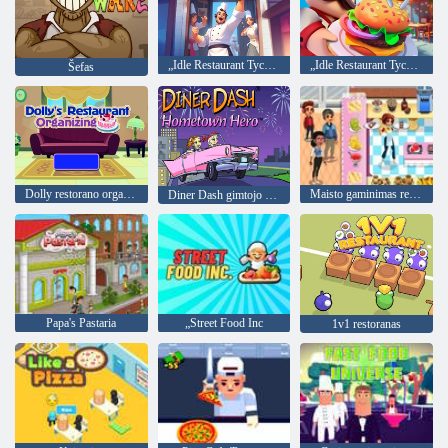
„Idle Restaurant Tycoon“.
„Idle Restaurant Tycoon“.
Šefas
Dolly restorano organizavimas
Maisto gaminimas restorano virtuvė
Diner Dash gimtojo miesto herojus
Papa's Pastaria
„Street Food Inc
1v1 restoranas