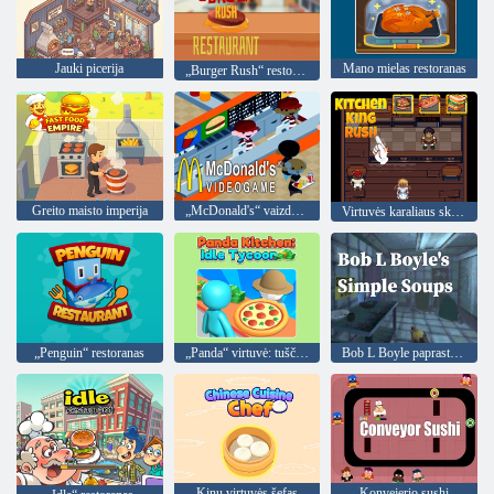
Jauki picerija
Mano mielas restoranas
„Burger Rush“ restoranas
Greito maisto imperija
„McDonald's“ vaizdo žaidimas
Virtuvės karaliaus skubėjimas
„Penguin“ restoranas
„Panda“ virtuvė: tuščiosios eigos magnatas
Bob L Boyle paprastos sriubos
Kinų virtuvės šefas
Konvejerio sushi