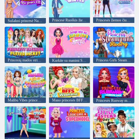
Princesė Ruoškis žiemai
Princesės žiemos čiuožimo apranga
Sušalusi princesė Naujųjų metų išvakarės
Princesių mados striukė
Princess Girls Steampunk konkurencija
Kurkite su manimi SuperHero Tutu komplektus
Malibu Vibes princesė atostogauja
Mano princesės BFF savaitgalis
Princesės Runway mados išvaizda