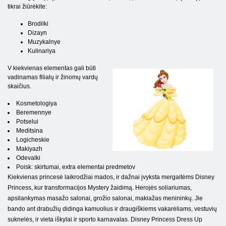
tikrai žiūrėkite:
Brodilki
Dizayn
Muzykalnye
Kulinariya
V kiekvienas elementas gali būti
vadinamas filialų ir žinomų vardų
skaičius.
Kosmetologiya
Beremennye
Potselui
Meditsina
Logicheskie
Makiyazh
Odevalki
Poisk: skirtumai, extra elementai predmetov
Kiekvienas princesė laikrodžiai mados, ir dažnai įvyksta mergaitėms Disney
Princess, kur transformacijos Mystery žaidimą. Herojės soliariumas,
apsilankymas masažo salonai, grožio salonai, makiažas menininkų. Jie
bando ant drabužių didinga kamuolius ir draugiškiems vakarėliams, vestuvių
suknelės, ir vieta iškylai ir sporto karnavalas. Disney Princess Dress Up