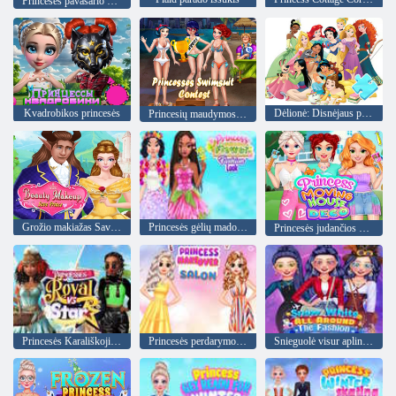
Princesės pavasario valymas
Kvadrobikos princesės
Dėlionė: Disnėjaus princesė
Princesių maudymosi kostiumėlių konkursas
Grožio makiažas Save Prince
Princesės gėlių mados išvaizda
Princesės judančios namo deko
Princesės Karališkoji prieš žvaigždę
Princesės perdarymo salonas
Snieguolė visur aplink madą