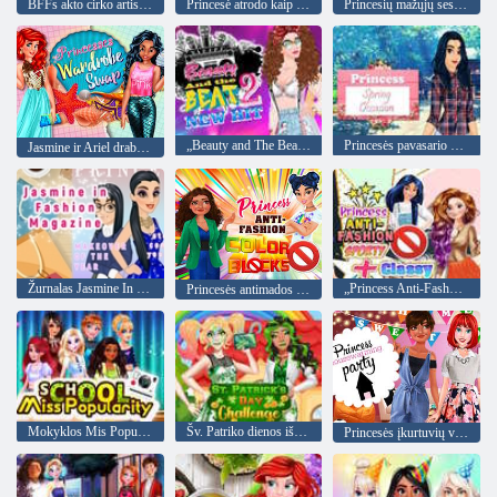
BFFs akto cirko artistas
Princesė atrodo kaip supermodelis
Princesių mažųjų seserų diena
„Beauty and The Beat 2“ naujas hitas
Princesės pavasario progos
Jasmine ir Ariel drabužių spintos keitimas
Žurnalas Jasmine In Fashion
„Princess Anti-Fashy Sporty“ + madingas
Princesės antimados spalvos blokai
Mokyklos Mis Populiarumas
Šv. Patriko dienos iššūkis
Princesės įkurtuvių vakarėlis