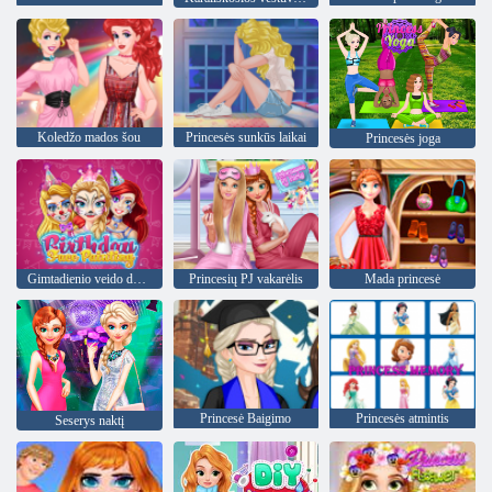
Koledžo mados šou
Princesės sunkūs laikai
Princesės joga
Gimtadienio veido dažymas
Princesių PJ vakarėlis
Mada princesė
Princesė Baigimo
Princesės atmintis
Seserys naktį