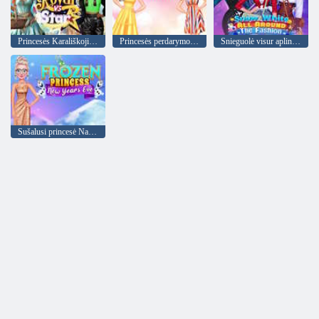
Princesės Karališkoji prieš žvaigždę
Princesės perdarymo salonas
Snieguolė visur aplink madą
Sušalusi princesė Naujųjų metų išvakarės