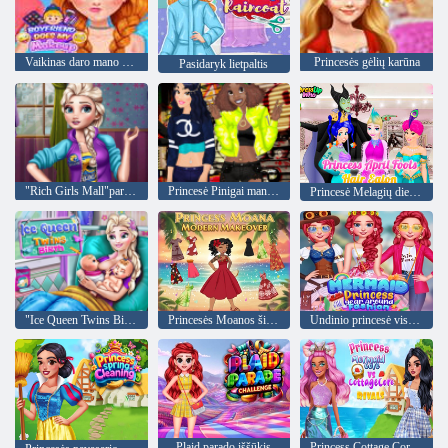
Vaikinas daro mano makiažą
Princesės gėlių karūna
Pasidaryk lietpaltis
"Rich Girls Mall"parduotuvės
Princesė Pinigai man Už
Princesė Melagių diena kirpykla
"Ice Queen Twins Birth"
Princesės Moanos šiuolaikinis pertvarkymas
Undinio princesė visus metus aplink madą
Plaid parado iššūkis
Princess Cottage Core vs Mermaid Core varžovai