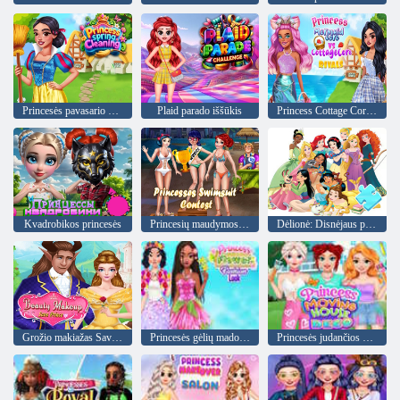
Princesės pavasario valymas
Plaid parado iššūkis
Princess Cottage Core vs Mermaid Core varžovai
Kvadrobikos princesės
Princesių maudymosi kostiumėlių konkursas
Dėlionė: Disnėjaus princesė
Grožio makiažas Save Prince
Princesės gėlių mados išvaizda
Princesės judančios namo deko