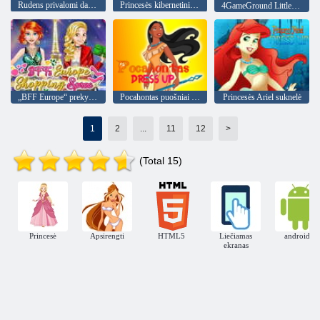
Rudens privalomi dalykai princesėms
Princesės kibernetinis robotas prieš gamtą
4GameGround Little Mermaid dažymas
„BFF Europe“ prekybos šėlsmas
Pocahontas puošniai apsirengti
Princesės Ariel suknelė
1
2
...
11
12
>
(Total 15)
Princesė
Apsirengti
HTML5
Liečiamas
androidas
ekranas