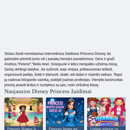
Siūlau žaisti nemokamus internetinius žaidimus Princess Disney, tai
galimybė priminti jums vėl į pasakų herojės pavadinimus. Gera ir graži
Andrius,"Pelenė","Belle Ariel, Snieguolė ir kitos mergaitės užsiima mūsų
žaislų skirtingi dalykai. Jie sužinoti, kaip virėjas, priklausomas ieškoti,
organizuoti partija, šokti ir dainuoti, skate, eiti datas ir rūpintis vaikais. Tegul
jų vadovai blizgantis vainiką, įvaldyti įvairias profesijas. Vienytis karūnuotas
įmonių praeiti testus ir nuotykius su jais, rodo viršutinę klasę.
Naujausios Disney Princess žaidimai
Princesės Moanos šiuolaikinis pertvarkymas
Princesės žiemos sezono suknelė
Undinio princesė visus metus aplink madą