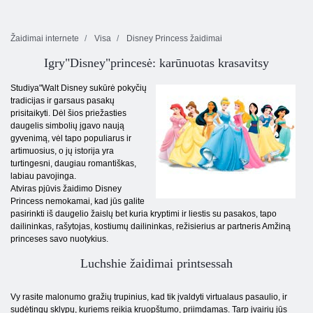
Žaidimai internete
Visa
Disney Princess žaidimai
Igry"Disney"princesė: karūnuotas krasavitsy
Studiya"Walt Disney sukūrė pokyčių
tradicijas ir garsaus pasakų
prisitaikyti. Dėl šios priežasties
daugelis simbolių įgavo naują
gyvenimą, vėl tapo populiarus ir
artimuosius, o jų istorija yra
turtingesni, daugiau romantiškas,
labiau pavojinga.
Atviras pjūvis žaidimo Disney
Princess nemokamai, kad jūs galite
pasirinkti iš daugelio žaislų bet kuria kryptimi ir liestis su pasakos, tapo
dailininkas, rašytojas, kostiumų dailininkas, režisierius ar partneris Amžiną
princeses savo nuotykius.
Luchshie žaidimai printsessah
Vy rasite malonumo gražių trupinius, kad tik įvaldyti virtualaus pasaulio, ir
sudėtingų sklypų, kuriems reikia kruopštumo, priimdamas. Tarp įvairių jūs