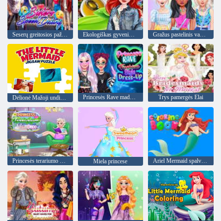
Seserų greitosios pažintys
Ekologiškas gyvenimo būdas princesėms
Gražus pastelinis vakarėlio pertvarkymas
Princesės Rave mados stiliaus suknelė
Trys pamergės Elai
Dėlionė Mažoji undinėlė
Princesės terariumo gyvenimo deko
Ariel Mermaid spalvinimo knygelė
Miela princese