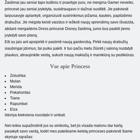
Žaidimai jau seniai tapo kultiniu ir praeityje juos, ne mergina Gamer neveiks.
princesė jau seniai įvykdyta, susidraugavo ir dažnai susitikti. Jie pakviesti
tarpusavyje aplankyti, organizuoti susirinkimus pižama, kaukės, paplūdimio
drabužiui. Jie mėgsta keisti vaizdus ir ieškoti naujų sprendimų savo išvaizda,
atidarė mergaitėms Dress princesė Disney žaidimą, jums bus padėti jiems
įvykdyti savo planą.
Eiti su jais ant apsipirkti ir pasiimti naują garderobą. Pirkti naujų drabužių
siaubingai įdomus, tai puiku pakili. Ir tuo pačiu metu žiūrėti į saloną nustatyti
plaukus, atnaujinkite veidą, sukurti naują makiažą ir manikiūrą su pedikiūras.
Vse apie Princess
Zolushka
Mulan
Merida
Pokahontas
Tiana
Rapuntsel
Elza
Istoriya kiekviena nuostabi ir unikali.
Net reikia supažindinti jus su simbolių, bet jis visada malonu dar kartą
pasakyti savo vardą, todėl mes pateikiame keletą princeses pakviesti šiame
skyriuje sąrašas: