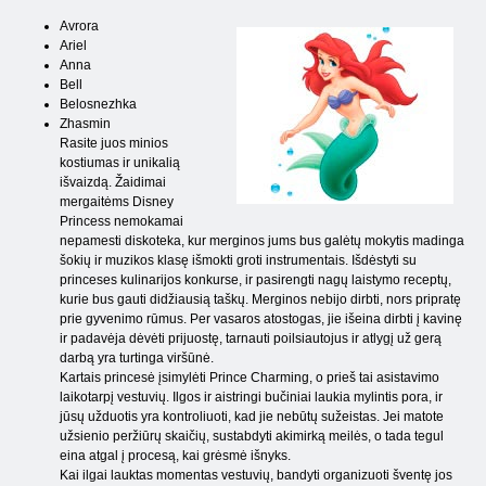
Avrora
Ariel
Anna
Bell
Belosnezhka
Zhasmin
Rasite juos minios
kostiumas ir unikalią
išvaizdą. Žaidimai
mergaitėms Disney
Princess nemokamai
nepamesti diskoteka, kur merginos jums bus galėtų mokytis madinga
šokių ir muzikos klasę išmokti groti instrumentais. Išdėstyti su
princeses kulinarijos konkurse, ir pasirengti nagų laistymo receptų,
kurie bus gauti didžiausią taškų. Merginos nebijo dirbti, nors pripratę
prie gyvenimo rūmus. Per vasaros atostogas, jie išeina dirbti į kavinę
ir padavėja dėvėti prijuostę, tarnauti poilsiautojus ir atlygį už gerą
darbą yra turtinga viršūnė.
Kartais princesė įsimylėti Prince Charming, o prieš tai asistavimo
laikotarpį vestuvių. Ilgos ir aistringi bučiniai laukia mylintis pora, ir
jūsų užduotis yra kontroliuoti, kad jie nebūtų sužeistas. Jei matote
užsienio peržiūrų skaičių, sustabdyti akimirką meilės, o tada tegul
eina atgal į procesą, kai grėsmė išnyks.
Kai ilgai lauktas momentas vestuvių, bandyti organizuoti šventę jos