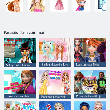
Panašūs flash žaidimai
Šaldyti: dviaukštė lova
Ledo princesė Nekilnojamasis kirpimo
Šaltoji širdis: Duomenys apie Anos veido Helovinas
Tikrasis asmenybės testas
Princesės Karališkoji prieš žvaigždę
Princesės perdarymo salonas