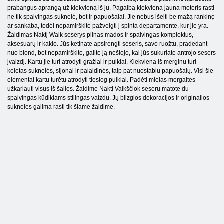
prabangus aprangą už kiekvieną iš jų. Pagalba kiekviena jauna moteris rasti
ne tik spalvingas suknelė, bet ir papuošalai. Jie nebus išeiti be mažą rankinę
ar sankaba, todėl nepamirškite pažvelgti į spinta departamente, kur jie yra.
Žaidimas Naktį Walk seserys pilnas mados ir spalvingas komplektus,
aksesuarų ir kaklo. Jūs ketinate apsirengti seseris, savo ruožtu, pradedant
nuo blond, bet nepamirškite, galite ją nešiojo, kai jūs sukuriate antrojo sesers
įvaizdį. Kartu jie turi atrodyti gražiai ir puikiai. Kiekviena iš merginų turi
keletas suknelės, sijonai ir palaidinės, taip pat nuostabiu papuošalų. Visi šie
elementai kartu turėtų atrodyti tiesiog puikiai. Padėti mielas mergaites
užkariauti visus iš šalies. Žaidime Naktį Vaikščiok seserų matote du
spalvingas kūdikiams stilingas vaizdų. Jų blizgios dekoracijos ir originalios
sukneles galima rasti tik šiame žaidime.