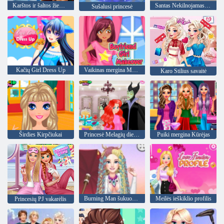
Karštos ir šaltos žiemos stilius
Santas Nekilnojamasis kirpimo
Sušalusi princesė
Kačių Girl Dress Up
Vaikinas mergina Makeover
Karo Stilius savaitė
Širdies Kirpčiukai
Princesė Melagių diena kirpykla
Puiki mergina Kūrėjas
Burning Man šukuosena
Meilės ieškiklio profilis
Princesių PJ vakarėlis