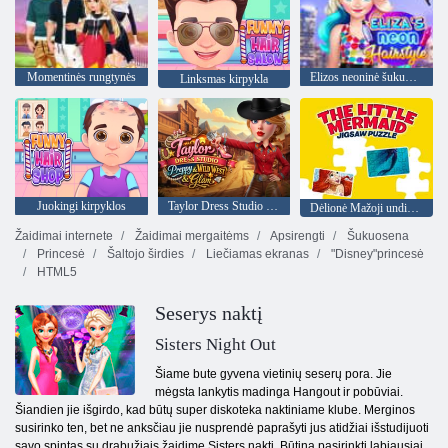
Momentinės rungtynės
Elizos neoninė šukuosena
Linksmas kirpykla
Juokingi kirpyklos
Taylor Dress Studio Preppy Wild West
Dėlionė Mažoji undinėlė
Žaidimai internete
Žaidimai mergaitėms
Apsirengti
Šukuosena
Princesė
Šaltojo širdies
Liečiamas ekranas
"Disney"princesė
HTML5
Seserys naktį
Sisters Night Out
Šiame bute gyvena vietinių seserų pora. Jie
mėgsta lankytis madinga Hangout ir pobūviai.
Šiandien jie išgirdo, kad būtų super diskoteka naktiniame klube. Merginos
susirinko ten, bet ne anksčiau jie nusprendė paprašyti jus atidžiai išstudijuoti
savo spintas su drabužiais žaidime Sisters naktį. Būtina pasirinkti labiausiai