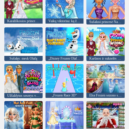
Karališkosios princesės vestuvės
Vaikų viktorina: ką žinote apie Frozen?
Sušalusi princesė Naujųjų metų išvakarės
Sušalęs: mesk Olafą
„Disney Frozen Olaf“ išgalvotas pėdų darbas
Karūnos ir suknelės princesės vestuvės
„Frozen Race 3D“
Elsa Frozen sezono suknelė
Užšaldytos seserys vestuvių palaima