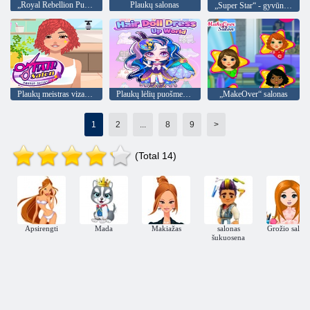
„Royal Rebellion Punk Magic“
Plaukų salonas
„Super Star“ - gyvūnų salonas
Plaukų meistras vizažistė
Plaukų lėlių puošmenų pasaulis
„MakeOver“ salonas
1
2
...
8
9
>
(Total 14)
Apsirengti
Mada
Makiažas
salonas
Grožio salon
šukuosena