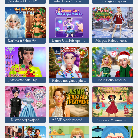
„Stardom Alt Girls“ mados dvikova
Taylor Dress Studio Preppy Wild West
Juokingi kirpyklos
Dance On Hotsteps Mobile
Marijos Kalėdų vakarėlio suknelė
Karštos ir šaltos žiemos stilius
„Pasidaryk pats“ bjaurus kalėdinis megztinis
Ellie ir Beno Kūčių vakaras
Kalėdų mergaičių plaukų stilistas
K-vestuvių svajonė
ASMR veido procedūra
Princesės Moanos šiuolaikinis pertvarkymas