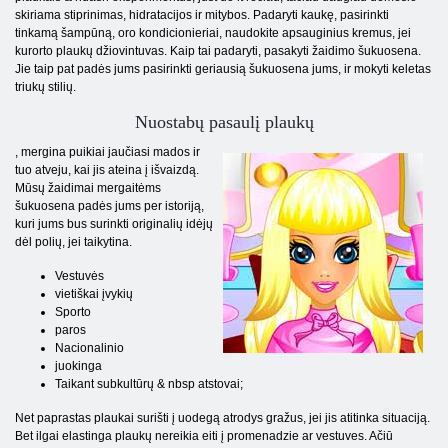
skiriama stiprinimas, hidratacijos ir mitybos. Padaryti kaukę, pasirinkti
tinkamą šampūną, oro kondicionieriai, naudokite apsauginius kremus, jei
kurorto plaukų džiovintuvas. Kaip tai padaryti, pasakyti žaidimo šukuosena.
Jie taip pat padės jums pasirinkti geriausią šukuosena jums, ir mokyti keletas
triukų stilių.
Nuostabų pasaulį plaukų
, mergina puikiai jaučiasi mados ir
tuo atveju, kai jis ateina į išvaizdą.
Mūsų žaidimai mergaitėms
šukuosena padės jums per istoriją,
kuri jums bus surinkti originalių idėjų
dėl polių, jei taikytina.
Vestuvės
vietiškai įvykių
Sporto
paros
Nacionalinio
juokinga
Taikant subkultūrų & nbsp atstovai;
Net paprastas plaukai surišti į uodegą atrodys gražus, jei jis atitinka situaciją.
Bet ilgai elastinga plaukų nereikia eiti į promenadzie ar vestuves. Ačiū