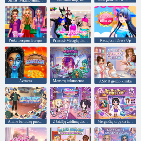
Santas Nekilnojamasis kirpimo
Puiki mergina Kūrėjas
Kačių Girl Dress Up
Princesė Melagių diena kirpykla
Avataras
Monstrų šukuosenos perdarymas
ASMR grožio klinika
Anime berniukų puošmenų žaidimas
2 žaidėjų žaidimų dizaino salonas
Mergaičių kirpykla ir pasipuošimas