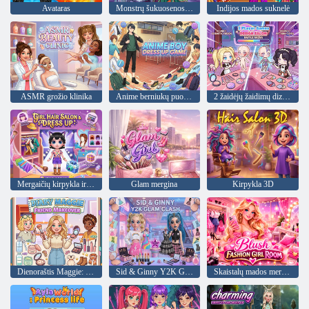
Avataras
Monstrų šukuosenos perdarymas
Indijos mados suknelė
ASMR grožio klinika
Anime berniukų puošmenų žaidimas
2 žaidėjų žaidimų dizaino salonas
Mergaičių kirpykla ir pasipuošimas
Glam mergina
Kirpykla 3D
Dienoraštis Maggie: draugo pertvarkymas
Sid & Ginny Y2K Glam Clash
Skaistalų mados mergaičių kambarys