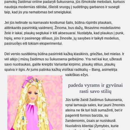
pamokų žaidimai online padaryti šukuosena, jūs išmoksite metodais, kuriuos
naudoja modernias stilistai, išleisti sruogų į sudėtingų garbanos ir susegti
taip, kad jis yra nematomas bet smeigtukai.
Jei jūs ketinate su karnavalo kostiumai šalis, būtina rūpintis plaukais,
atitinkantis pasirinktą vaidmenį. Žinoma, bus dažų, fiksavimo modeliavimo
želė ir lakai, plaukų segtukai ir kiti aksesuarai. Nustatyta, kad plaukus į punk,
hipių, emo ir pasirengę stiliaus, jūs žinosite, jų savybes ir taikyti modelius,
pasiruošęs eiti tokiam eksperimentui.
Dėl verslo susitikimą būtina pasirinkti kažką klasikinis, griežtas, bet mielas. Ir
vėl atėjo į mūsų žaidimus su šukuosena gelbėjimo. Yra net kai kur, užkrauti
savo nuotraukas, galite kreiptis Variantai kirpimo, plaukų stilius, plaukų
spalva ir ilgis. Ar jums patinka kažką visiškai radikalių – Bang,
asimetrija
vaikiškas ežys.
padeda vyrams ir gyvūnai
rasti savo stilių
Jūs turite žaisti žaidimus šukuosena,
vyrai tarnauja sales, kur jauni žmonės
ateina ne tik turi būti sumažinti, bet ir
pagerinti formos barzda, su
žandenomis, ūsais ar nusiskusti.
Nuolatinis klientai įžymybės, kurie