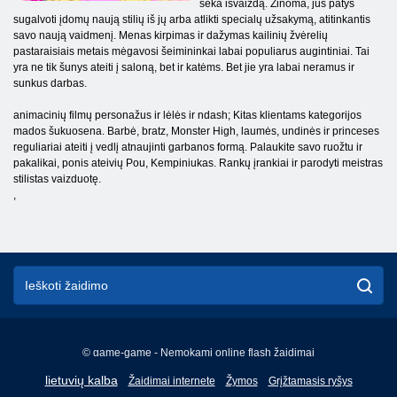
seka išvaizdą. Žinoma, jūs patys
sugalvoti įdomų naują stilių iš jų arba atlikti specialų užsakymą, atitinkantis
savo naują vaidmenį. Menas kirpimas ir dažymas kailinių žvėrelių
pastaraisiais metais mėgavosi šeimininkai labai populiarus augintiniai. Tai
yra ne tik šunys ateiti į saloną, bet ir katėms. Bet jie yra labai neramus ir
sunkus darbas.
animacinių filmų personažus ir lėlės ir ndash; Kitas klientams kategorijos
mados šukuosena. Barbė, bratz, Monster High, laumės, undinės ir princeses
reguliariai ateiti į vedlį atnaujinti garbanos formą. Palaukite savo ruožtu ir
pakalikai, ponis ateivių Pou, Kempiniukas. Rankų įrankiai ir parodyti meistras
stilistas vaizduotę.
,
© game-game - Nemokami online flash žaidimai
English
lietuvių kalba
Žaidimai internete
Žymos
Grįžtamasis ryšys