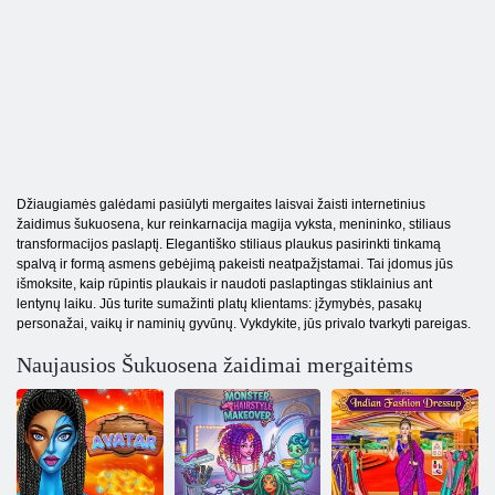
Džiaugiamės galėdami pasiūlyti mergaites laisvai žaisti internetinius
žaidimus šukuosena, kur reinkarnacija magija vyksta, menininko, stiliaus
transformacijos paslaptį. Elegantiško stiliaus plaukus pasirinkti tinkamą
spalvą ir formą asmens gebėjimą pakeisti neatpažįstamai. Tai įdomus jūs
išmoksite, kaip rūpintis plaukais ir naudoti paslaptingas stiklainius ant
lentynų laiku. Jūs turite sumažinti platų klientams: įžymybės, pasakų
personažai, vaikų ir naminių gyvūnų. Vykdykite, jūs privalo tvarkyti pareigas.
Naujausios Šukuosena žaidimai mergaitėms