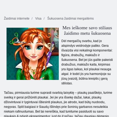
Žaidimai internete
Visa
Šukuosena žaidimai mergaitėms
Mes ieškome savo stiliaus
žaidimo metu šukuosena
Dėl mergaičių svarbu, kad jo
atspindys veidrodyje patiko. Gera
išvaizda visi reikalingi komponentai:
figūra, drabužių, makiažo ir
šukuosena. Bet jei jūs galite pakeisti
drabužius, makiažo kaita, kirpimas
yra ilgas laikas, kol plaukai neauga
atgal. Ir todėl jis yra harmonijoje su
jūsų įvaizdį, būtina kreiptis į gerą
stilistas.
Tačiau, pirmiausia turime suprasti svarbią taisyklę – plaukų paaiškėjo, turime
sveiką ir gerai prižiūrėti plaukai. Jei jie yra išsekę dažai, lakai, plaukų
džiovintuvai ir lygintuvai ištiesinti plaukus, jie atrodo, kad būtų nuobodu,
negyvas. Split baigiasi ir šiaudų išlindęs prie šoninių garbanos nesuteikia
niekam rafinuotumas. Bet tai nereiškia, kad turėtume pasiduoti su savo
plaukais & ndash eksperimentus; just do it rečiau, tačiau daugiau dėmesio