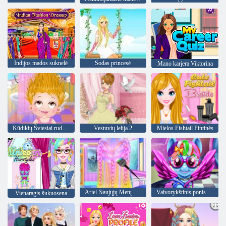
Indijos mados suknelė
Sodas princesė
Mano karjera Viktorina
Kūdikių Šviesiai ruda Plaukų Diena
Vestuvių lelija 2
Mielos Fishtail Pintinės
Ariel Naujųjų Metų naujos šukuosenos
Vaivorykštinis ponis Nekilnojamasis mažesne nei rinkos verte
Vienaragis šukuosena