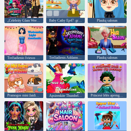
„Celebrity Glam Week“ iššūkis
Baby Cathy Ep47: gražūs gėrimai
Plaukų salonas
Trečiadienis Addamso grožio salonas
Plaukų salonas
Trečiadienio šviesos akademinė bendruomenė
Pramogos mini žaidimai princesei
Princesė lėlės aprengti grožį
Apsirenkite Thumbelina