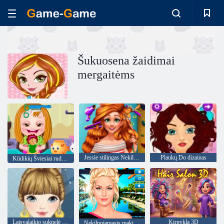
Šukuosena žaidimai
mergaitėms
Jessie stilingas Nekilnojamasis kirpimo
Plaukų Do dizainas
Kūdikių Šviesiai ruda Plaukų priežiūra
Laisvalaikio suknelė Mada
Kirpykla 3D
Nekilnojamasis makiažas