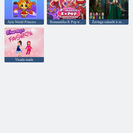
Ayla World Princess gyvenimas
Romantiška K Pop transformacija
Žavinga suknelė ir makiažas
Visada mada