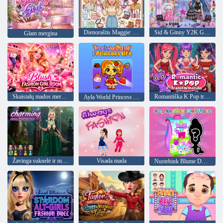
Dienoraštis Maggie: draugo pertvarkymas
Sid & Ginny Y2K Glam Clash
Glam mergina
Skaistalų mados mergaičių kambarys
Romantiška K Pop transformacija
Ayla World Princess gyvenimas
Žavinga suknelė ir makiažas
Visada mada
Nustebink Blume Doll Unbox