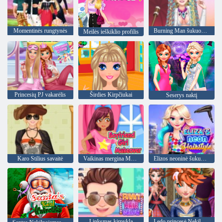
Momentinės rungtynės
Burning Man šukuosena
Meilės ieškiklio profilis
Princesių PJ vakarėlis
Širdies Kirpčiukai
Seserys naktį
Karo Stilius savaitė
Vaikinas mergina Makeover
Elizos neoninė šukuosena
Linksmas kirpykla
Ledo princesė Nekilnojamasis kirpimo