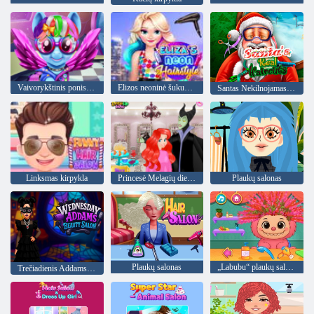
Vaivorykštinis ponis Nekilnojamasis mažesne nei rinkos verte
Elizos neoninė šukuosena
Santas Nekilnojamasis kirpimo
Linksmas kirpykla
Princesė Melagių diena kirpykla
Plaukų salonas
Plaukų salonas
„Labubu“ plaukų salonas
Trečiadienis Addamso grožio salonas