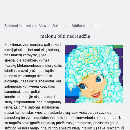
Žaidimai internete
Visa
Šukuosena žaidimai internete
malonu būti nedraudžia
Kiekvienas vien mergina gali sukurti
didelį plaukus, bet nori eiti į saloną,
nes moterų karalystė, ji yra
specialioje aplinkoje, kur yra
Pasakų Metamorphosis moterų dalis
istorijos, mažai grožio paslaptis,
receptai veiksmingų dietų ir tik
juokauja , pasakykite anekdotai. Per
salonuose, kur kvepia kvepalais
šampūnai, lakai, geliai,
kondicionieriai, jie atsipalaiduoti
sielą, atsipalaiduoti ir gauti teigiamą
krūvį. Žaidimai salonas šukuosena
mažai fashionistas kviečiami aplankyti šią jauki vieta pajusti žavingą
atmosferą be vyrų, nuošalesnėse ir iš jų duris konvertuoja atnaujinamas. Net
su bagažo savo įgūdžius plaukų priežiūros gaminiuose, jūs visada galite
sužinoti ką nors naujo ir naudingo atkreipti idėją ir taikyti jį į save, sukdami iš