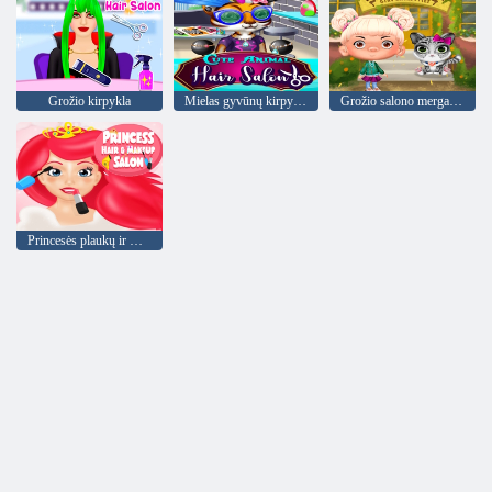
Grožio kirpykla
Mielas gyvūnų kirpykla
Grožio salono mergaičių šukuosenos
Princesės plaukų ir makiažo salonas