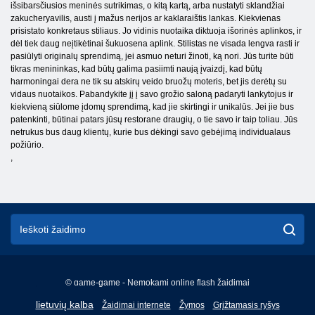
išsibarsčiusios meninės sutrikimas, o kitą kartą, arba nustatyti sklandžiai
zakucheryavilis, austi į mažus nerijos ar kaklaraištis lankas. Kiekvienas
prisistato konkretaus stiliaus. Jo vidinis nuotaika diktuoja išorinės aplinkos, ir
dėl tiek daug neįtikėtinai šukuosena aplink. Stilistas ne visada lengva rasti ir
pasiūlyti originalų sprendimą, jei asmuo neturi žinoti, ką nori. Jūs turite būti
tikras menininkas, kad būtų galima pasiimti naują įvaizdį, kad būtų
harmoningai dera ne tik su atskirų veido bruožų moteris, bet jis derėtų su
vidaus nuotaikos. Pabandykite jį į savo grožio saloną padaryti lankytojus ir
kiekvieną siūlome įdomų sprendimą, kad jie skirtingi ir unikalūs. Jei jie bus
patenkinti, būtinai patars jūsų restorane draugių, o tie savo ir taip toliau. Jūs
netrukus bus daug klientų, kurie bus dėkingi savo gebėjimą individualaus
požiūrio.
,
© game-game - Nemokami online flash žaidimai
English
lietuvių kalba
Žaidimai internete
Žymos
Grįžtamasis ryšys