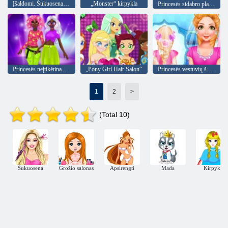
Įšaldomi. Šukuosena dizainas
„Monster“ kirpykla
Princesės sidabro plaukai
Princesės neįtikėtinas pavasario neono šukuosena
„Pony Girl Hair Salon“
Princesės vestuvių šukuosena
1
2
>
(Total 10)
Šukuosena
Grožio salonas
Apsirengti
Mada
Kirpykla