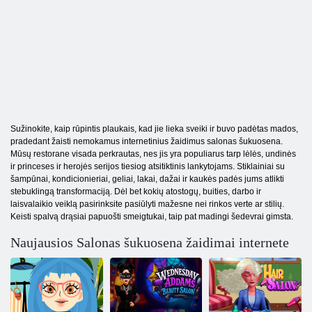
Sužinokite, kaip rūpintis plaukais, kad jie lieka sveiki ir buvo padėtas mados,
pradedant žaisti nemokamus internetinius žaidimus salonas šukuosena.
Mūsų restorane visada perkrautas, nes jis yra populiarus tarp lėlės, undinės
ir princeses ir herojės serijos tiesiog atsitiktinis lankytojams. Stiklainiai su
šampūnai, kondicionieriai, geliai, lakai, dažai ir kaukės padės jums atlikti
stebuklingą transformaciją. Dėl bet kokių atostogų, buities, darbo ir
laisvalaikio veiklą pasirinksite pasiūlyti mažesne nei rinkos verte ar stilių.
Keisti spalvą drąsiai papuošti smeigtukai, taip pat madingi šedevrai gimsta.
Naujausios Salonas šukuosena žaidimai internete