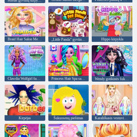
Mielas gyvūnų kirpykla
Braid Hair Salon Merginos
Hippo kirpykla
„Little Panda“ gyvūnų salonas
Clawdia Wolfgirl šukuosenos iššūkis
Princess Hair Spa salonas
Wendy gotikinės šukuosenos iššūkis
Kirpėjas
Šukuosenų piešimas
Karališkasis vestuvių plaukų dizainas