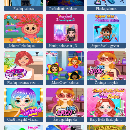
Plaukų salonas
Trečiadienis Addamso grožio salonas
Plaukų salonas
„Labubu“ plaukų salonas
Plaukų salonas ir „Dress Up Girl“
„Super Star“ - gyvūnų salonas
Plaukų meistras vizažistė
„MakeOver“ salonas
Žavinga kirpykla
Graži mergaitė virtuali priežiūra
Žavinga kirpykla
Baby Bella Braid plaukų salonas