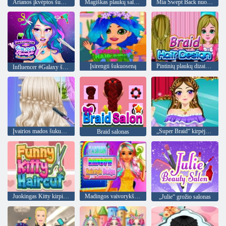
Arianos įkvėptos šukuosenos
Magiškas plaukų salonas
Mia Swept Back nuotakos šukuosena
Įsirengti šukuoseną
Pintinių plaukų dizainas
Influencer #Galaxy šukuosenos iššūkis
Įvairios mados šukuosenos
„Super Braid“ kirpėjas HD
Braid salonas
Juokingas Kitty kirpimas
Madingos vaivorykštės šukuosenos dizainas
„Julie“ grožio salonas