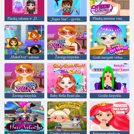
Plaukų salonas ir „Dress Up Girl“
Plaukų meistras vizažistė
„Super Star“ - gyvūnų salonas
„MakeOver“ salonas
Žavinga kirpykla
Graži mergaitė virtuali priežiūra
Žavinga kirpykla
Baby Bella Braid plaukų salonas
Grožio kirpykla
Grožio salono mergaičių šukuosenos
Princesės plaukų ir makiažo salonas