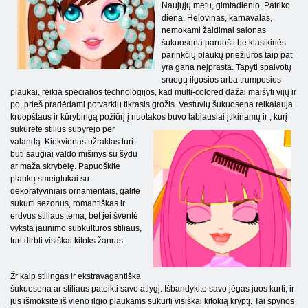
Naujųjų metų, gimtadienio, Patriko
diena, Helovinas, karnavalas,
nemokami žaidimai salonas
šukuosena paruošti be klasikinės
parinkčių plaukų priežiūros taip pat
yra gana neįprasta. Tapyti spalvotų
sruogų ilgosios arba trumposios
plaukai, reikia specialios technologijos, kad multi-colored dažai maišyti vijų ir
po, prieš pradėdami potvarkių tikrasis grožis. Vestuvių šukuosena reikalauja
kruopštaus ir kūrybingą požiūrį į nuotakos buvo labiausiai įtikinamų ir
, kurį
sukūrėte stilius subyrėjo per
valandą. Kiekvienas užraktas turi
būti saugiai valdo mišinys su šydu
ar maža skrybėlę. Papuoškite
plaukų smeigtukai su
dekoratyviniais ornamentais, galite
sukurti sezonus, romantiškas ir
erdvus stiliaus tema, bet jei šventė
vyksta jaunimo subkultūros stiliaus,
turi dirbti visiškai kitoks žanras.
Žr kaip stilingas ir ekstravagantiška
šukuosena ar stiliaus pateikti savo atlygį. Išbandykite savo jėgas juos kurti, ir
jūs išmoksite iš vieno ilgio plaukams sukurti visiškai kitokią kryptį. Tai spynos