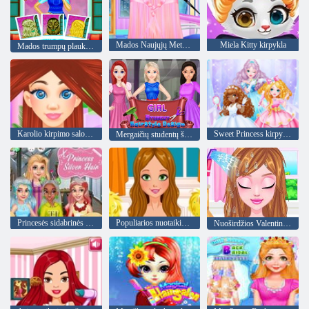
Mados Naujųjų Metų Naujos Šukuosenos
Miela Kitty kirpykla
Mados trumpų plaukų studija
Karolio kirpimo salonas
Sweet Princess kirpykla
Mergaičių studentų šukuosenų dizainas
Princesės sidabrinės šukuosenos
Populiarios nuotaikingos šukuosenos
Nuoširdžios Valentino dienos šukuosenos