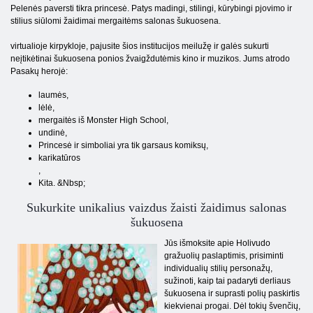
Pelenės paversti tikra princesė. Patys madingi, stilingi, kūrybingi pjovimo ir
stilius siūlomi žaidimai mergaitėms salonas šukuosena.
virtualioje kirpykloje, pajusite šios institucijos meilužę ir galės sukurti
neįtikėtinai šukuosena ponios žvaigždutėmis kino ir muzikos. Jums atrodo
Pasakų herojė:
laumės,
lėlė,
mergaitės iš Monster High School,
undinė,
Princesė ir simboliai yra tik garsaus komiksų,
karikatūros
,
Kita. &Nbsp;
Sukurkite unikalius vaizdus žaisti žaidimus salonas
šukuosena
Jūs išmoksite apie Holivudo
gražuolių paslaptimis, prisiminti
individualių stilių personažų,
sužinoti, kaip tai padaryti derliaus
šukuosena ir suprasti polių paskirtis
kiekvienai progai. Dėl tokių švenčių,