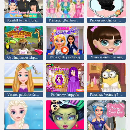
Kendall Jenner ir draugų plaukų salonas
Princesių „Rainbow Unicorn“ plaukų salonas
Puikios populiarios pynės
Nina grįžta į mokyklą
Mano salonas Slacking
Gyvūnų mados kirpykla
Vasaros puošnios šukuosenos
Pakalikas Vestuvių šukuosena
Palikuonys kirpykla