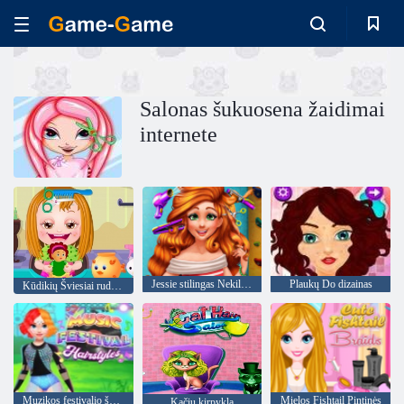
Salonas šukuosena žaidimai
internete
Jessie stilingas Nekilnojamasis kirpimo
Plaukų Do dizainas
Kūdikių Šviesiai ruda Plaukų priežiūra
Muzikos festivalio šukuosenos
Mielos Fishtail Pintinės
Kačių kirpykla