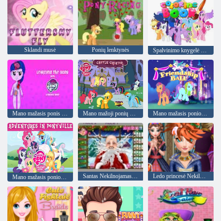
Sklandi musė
Ponių lenktynės
Spalvinimo knygelė mano mažajam poniui
Mano mažasis ponis mokosi kūno
Mano mažoji ponių pilies kūrėja
Mano mažasis ponio draugystės kamuolys
Santas Nekilnojamasis kirpimo
Ledo princesė Nekilnojamasis kirpimo
Mano mažasis ponio draugystės magijos nuotykiai Ponyville