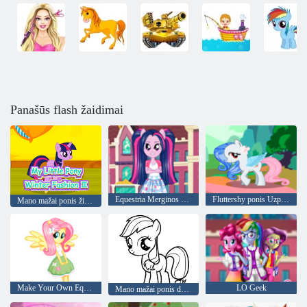
Panašūs flash žaidimai
Equestria Merginos Baigimo Šalis
Fluttershy ponis Uzpost
Mano mažai ponis žiemos mados 3
Make Your Own Equestria mergina
LO Geek
Mano mažai ponis dažymas vaikams