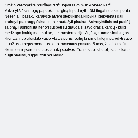
Grožio Vaivorykštė brūkšnys didžiuojasi savo multi-colored karčių.
Vaivorykštės sruogų papuošti merginą ir padaryti jį Skirtingai nuo kitų ponių.
Neseniai į pasakų karalystė atvėrė stebuklinga kirpykla, kiekvienas gali
padaryti prabangų šukuosena ir nudažyti plaukus. Vaivorykštinis pat puolė į
saloną, Fashionista nenori suspėti su draugais, savo gražia karčių - puiki
medžiaga įvairių manipuliacijų ir transformacijų. Ar jūs gaunate siaubingas
klientas, nepraleiskite vaivorykštės ponis realių kirpimo laiką ir parodyti savo
įgūdžius kirpėjas meną. Jis siūlo tradicinius įrankius: šukos, žirklės, mašina
skutimosi ir įvairus paletės plaukų spalvos. Yra paslaptis butelį, kad iš karto
augti plaukai, supjaustyti per klaidą.