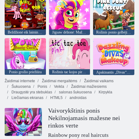
Beždžionė eik laiminga 908 etapas
Jigsaw dėlionė: Mažojo ponio karnavalas
Rožinis ponio gelbėjimas
Ponio grožio priežiūra
Rožinis tac kojos pirštas
Apakinantis „Divas“ makiažas
Žaidimai internete
Žaidimai mergaitėms
Žaidimai vaikams
Šukuosena
Ponis
Veikla
Žaidimai mažiesiems
Draugystė yra stebuklas
salonas šukuosena
Kirpykla
Liečiamas ekranas
HTML5
androidas
Vaivorykštinis ponis
Nekilnojamasis mažesne nei
rinkos verte
Rainbow pony real haircuts