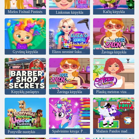
Mielos Fishtail Pintinės
Kačių kirpykla
Linksmas kirpykla
Gyvūnų kirpykla
Elizos neoninė šukuosena
Žavinga kirpykla
Kirpyklų paslaptys
Žavinga kirpykla
Plaukų meistras vizažistė
Spalvinimo knyga: Ponis princesė
Mažasis Pandos mados ponis
Ponyville nuotykis Didysis vienaragio pabudimas