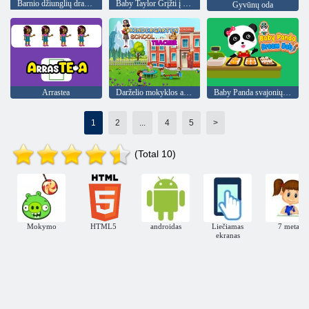
Barnio džiunglių draugai
Baby Taylor Grįžti į mokyklą
Gyvūnų oda
Arrastea
Darželio mokyklos auklėtoja
Baby Panda svajonių darbas
1
2
...
4
5
>
(Total 10)
Mokymo
HTML5
androidas
Liečiamas
7 metai
ekranas