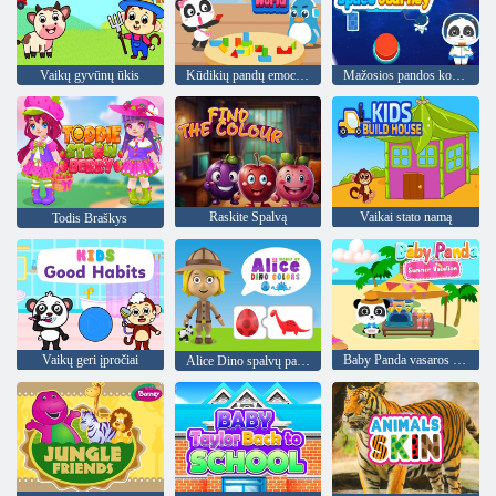
Vaikų gyvūnų ūkis
Kūdikių pandų emocijų pasaulis
Mažosios pandos kosminė kelionė
Raskite Spalvą
Vaikai stato namą
Todis Braškys
Vaikų geri įpročiai
Baby Panda vasaros atostogos
Alice Dino spalvų pasaulis