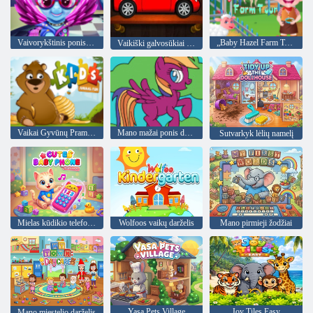
Vaivorykštinis ponis Nekilnojamasis mažesne nei rinkos verte
„Baby Hazel Farm Tour“ turas
Vaikiški galvosūkiai automobiliams
Vaikai Gyvūnų Pramogos
Mano mažai ponis dažymas knyga
Sutvarkyk lėlių namelį
Mielas kūdikio telefonas
Wolfoos vaikų darželis
Mano pirmieji žodžiai
Yasa Pets Village
Joy Tiles Easy
Mano miestelio darželis