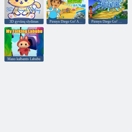
3D gyvūnų slydimas
Pirmyn Diego Go! Atsiskyrėlis krabų gelbėjimas
Pirmyn Diego Go! Diego nuotykis po vandeniu
Mano kalbantis Labubu