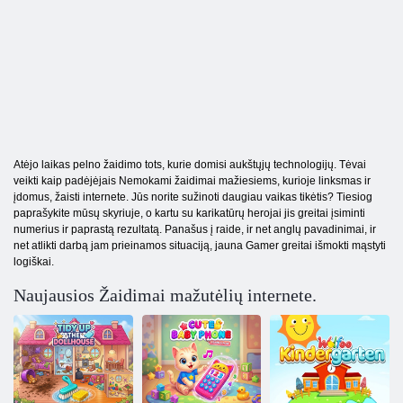
Atėjo laikas pelno žaidimo tots, kurie domisi aukštųjų technologijų. Tėvai
veikti kaip padėjėjais Nemokami žaidimai mažiesiems, kurioje linksmas ir
įdomus, žaisti internete. Jūs norite sužinoti daugiau vaikas tikėtis? Tiesiog
paprašykite mūsų skyriuje, o kartu su karikatūrų herojai jis greitai įsiminti
numerius ir paprastą rezultatą. Panašus į raide, ir net anglų pavadinimai, ir
net atlikti darbą jam prieinamos situaciją, jauna Gamer greitai išmokti mąstyti
logiškai.
Naujausios Žaidimai mažutėlių internete.