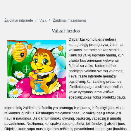
Žaidimai internete
Visa
Žaidimai mažiesiems
Vaikai lazdos
Dabar, kai kompiuteris nebėra
suaugusiųjų prerogatyva, žaidimai
vaikams internete niekas stebisi.
Kartu su vaikų ugdymo naudą, kuri
visada bus prieinami kiekvienai
šeimai su vaiku, kompiuterinė
padėjėjai vaidina svarbų vaidmenį.
Tėvai rasite internete nemažai
pasiūlymų, kur žaidimų svetaines
išieškotos pagal atskiras pozicijas
vaiko vystymosi arba visiškai
specializuojasi tokių produktų daug.
internetinių žaidimų mažutėlių yra pramogų ir vaikams, ir išmokyti juos visus
reikiamus įgūdžius. Pasibaigus mokymosi pasaulio vaiką, nes ji etape visi
nauji ir naudinga. Jis dar turi išmokti gyvūnų, paukščių, vabzdžių ir augalų
pavadinimus. Nežinoma, kol spalva bus pripažinta, jei išmokyti jį atskirti juos.
Objektų, kurie supa mus, ir gamtos reiškinių pavadinimai taip pat yra įtrauktos