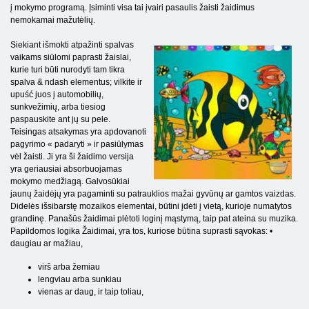
į mokymo programą. Įsiminti visa tai įvairi pasaulis žaisti žaidimus
nemokamai mažutėlių.
Siekiant išmokti atpažinti spalvas
vaikams siūlomi paprasti žaislai,
kurie turi būti nurodyti tam tikra
spalva & ndash elementus; vilkite ir
upuść juos į automobilių,
sunkvežimių, arba tiesiog
paspauskite ant jų su pele.
Teisingas atsakymas yra apdovanoti
pagyrimo « padaryti » ir pasiūlymas
vėl žaisti. Ji yra ši žaidimo versija
yra geriausiai absorbuojamas
mokymo medžiagą. Galvosūkiai
jaunų žaidėjų yra pagaminti su patrauklios mažai gyvūnų ar gamtos vaizdas.
Didelės išsibarstę mozaikos elementai, būtini įdėti į vietą, kurioje numatytos
grandinę. Panašūs žaidimai plėtoti loginį mąstymą, taip pat ateina su muzika.
Papildomos logika Žaidimai, yra tos, kuriose būtina suprasti sąvokas: •
daugiau ar mažiau,
virš arba žemiau
lengviau arba sunkiau
vienas ar daug, ir taip toliau,