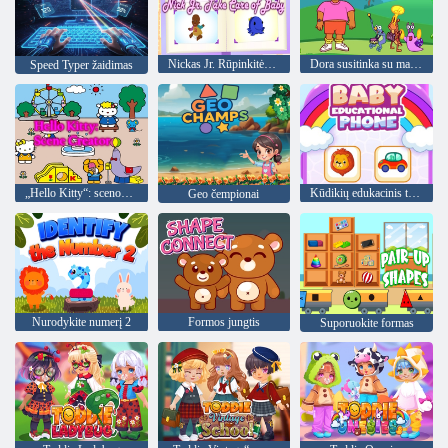
Nickas Jr. Rūpinkitės kūdikiu
Dora susitinka su mano draugais
Speed Typer žaidimas
„Hello Kitty“: scenos kūrėjas
Kūdikių edukacinis telefonas
Geo čempionai
Nurodykite numerį 2
Formos jungtis
Suporuokite formas