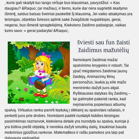
, kurie gali skaityti tuo lango viršuje bus klausimas, pavyzdžiui: « Kas
daugiau? &Raquo; (ar mažiau), ir tiems, kurie dar nėra sugriebti skaitymo
išmintį, saldus balsas švelniai paskelbti šį klausimą. Jei vaiko atsakymas yra
teisingas, objektas šviesos aplink sakė žvaigždutė nugalėtojas, gerai,
negerai, bus išmesti spragtelėjimą. Kiekvieno žaidimo pabaigoje, vaikas
turės savo: « gerai padaryta! &Raquo;.
šviesti sau fun žaisti
žaidimus mažutėlių
Nemokami žaidimai mažai
spalvinimo knygelės ir ndash; Tai
ypač mėgstamos žaidimai jaunų
žaidėjų. Animacinių filmų
personažus, laukia jų eilė mažo
menininko dažyti juos atgal.
Ryškiausias dalykas šių žaidimų –
tai galimybė pakeisti ranka, kad
neįmanoma popieriaus albumų
spalvą. Virtualus ranka panirti teptuką į stiklainį su spalvotais rašalais, ir
perkelti juos prie drobės. Norėdami padėti nustatyti kiddies teisingas
pasirinkimas razrisovok, kiekviena detalė yra nurodyta su spalva, kurioje ji
yra būtina piešti objektą. Ir nereikia dažyti smulkių dalių, traukiniai bauda
motorinius įgūdžius rankose. Matematikos ir raštu pamokos yra taip pat
dalyvauja vadovėliai.