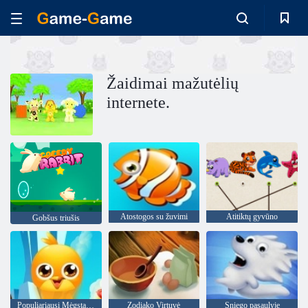
Žaidimai mažutėlių
internete.
Atostogos su žuvimi
Atitiktų gyvūno
Gobšus triušis
Populiariausi Mėgstamiausi Draugai
Zodiako Virtuvė
Sniego pasaulyje