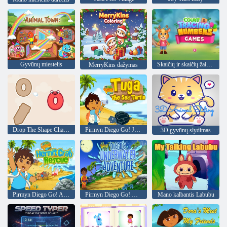
Gyvūnų miestelis
Skaičių ir skaičių žaidimai
MerryKins dažymas
Drop The Shape Challenge
Pirmyn Diego Go! Jūrų vėžlys Tuga
3D gyvūnų slydimas
Pirmyn Diego Go! Atsiskyrėlis krabų gelbėjimas
Pirmyn Diego Go! Diego nuotykis po vandeniu
Mano kalbantis Labubu