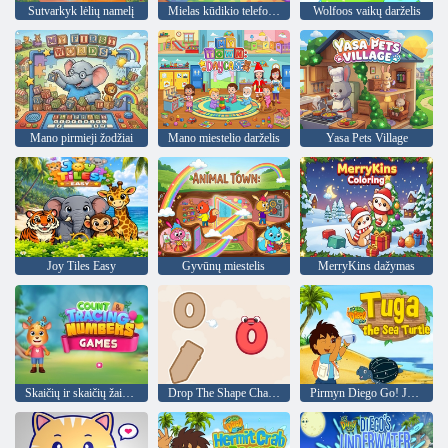
Sutvarkyk lėlių namelį
Mielas kūdikio telefonas
Wolfoos vaikų darželis
Mano pirmieji žodžiai
Mano miestelio darželis
Yasa Pets Village
Joy Tiles Easy
Gyvūnų miestelis
MerryKins dažymas
Skaičių ir skaičių žaidimai
Drop The Shape Challenge
Pirmyn Diego Go! Jūrų vėžlys Tuga