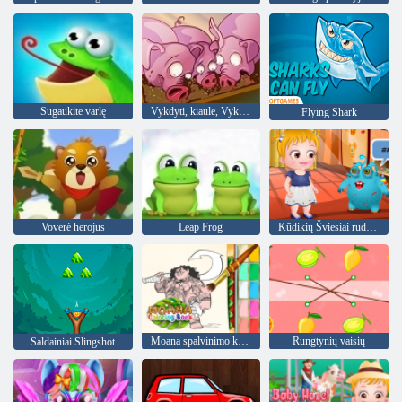
Sugaukite varlę
Vykdyti, kiaule, Vykdyti
Flying Shark
Voverė herojus
Leap Frog
Kūdikių Šviesiai ruda Alien draugui
Moana spalvinimo knygelė
Rungtynių vaisių
Saldainiai Slingshot