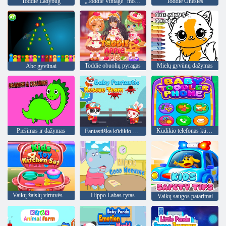
Toddie Ladybug
„Toddie Vintage“ mokyklos diena
Toddie Onesies
Toddie obuolių pyragas
Mielų gyvūnų dažymas
Abc gyvūnai
Piešimas ir dažymas
Kūdikio telefonas kūdikiui
Fantastiška kūdikio gelbėjimo komanda
Vaikų žaislų virtuvės komplektas
Hippo Labas rytas
Vaikų saugos patarimai