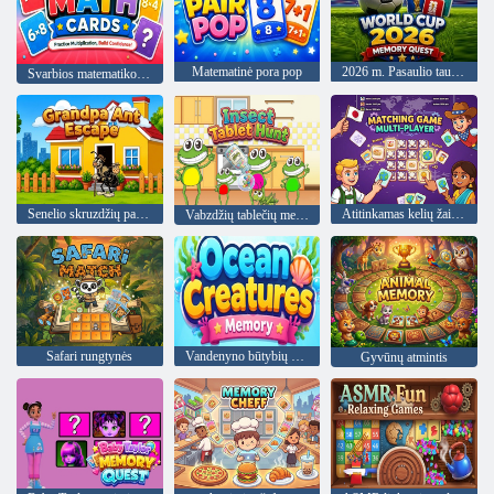
Matematinė pora pop
2026 m. Pasaulio taurė „Memory Quest“.
Svarbios matematikos kortelės
Senelio skruzdžių pabėgimas
Atitinkamas kelių žaidėjų žaidimas
Vabzdžių tablečių medžioklė
Safari rungtynės
Vandenyno būtybių atmintis
Gyvūnų atmintis