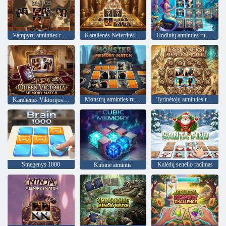
Vampyrų atminties rungtynės
Karalienės Nefertitės atminties rungtynės
Undinių atminties rungtynės
Monstrų atminties rungtynės
Tyrinėtojų atminties rungtynės
Karalienės Viktorijos atminimo rungtynės
Smegenys 1000
Kalėdų senelio radimas
Kubinė atmintis