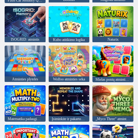
Pixel Car Memory Quest
ISOGRID: atmintis
Naturix
Kubo atitikimo logika
Atminties plytelės
Wolfoo atminties seka
Mielas ponių atminties ieškojimas
Matematika padaugink du
Įsiminkite ir pakartokite figūrą
„Myco Three“ atmintinė