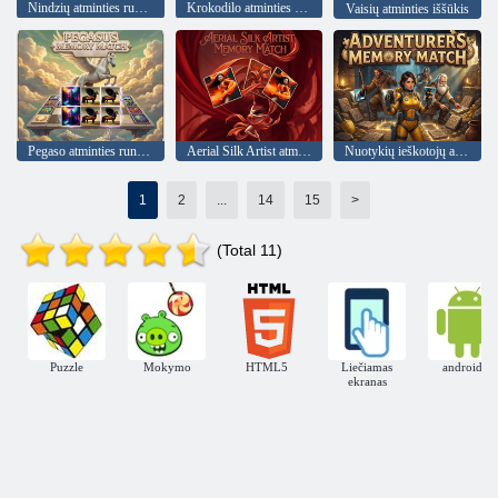
Nindzių atminties rungtynės
Krokodilo atminties rungtynės
Vaisių atminties iššūkis
Pegaso atminties rungtynės
Aerial Silk Artist atminties rungtynės
Nuotykių ieškotojų atminties rungtynės
1
2
...
14
15
>
(Total 11)
Puzzle
Mokymo
HTML5
Liečiamas
androidas
ekranas