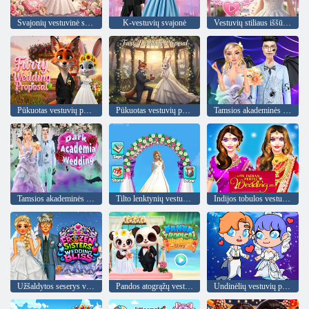
Svajonių vestuvinė suknelė
K-vestuvių svajonė
Vestuvių stiliaus iššūkis
Pūkuotas vestuvių pasiūlymas
Pūkuotas vestuvių pasiūlymas
Tamsios akademinės bendruomenės vestuvės
Tamsios akademinės bendruomenės vestuvės
Tilto lenktynių vestuvių meistras
Indijos tobulos vestuvės
Užšaldytos seserys vestuvių palaima
Pandos atogrąžų vestuvių istorija
Undinėlių vestuvių pasaulis