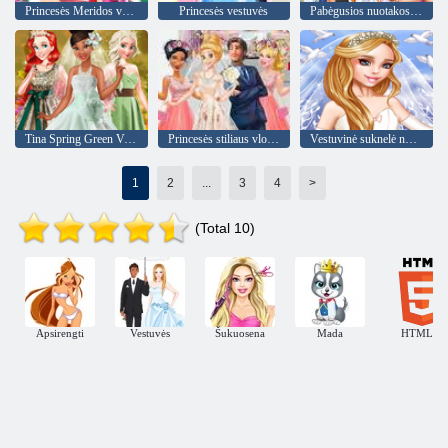
Princesės Meridos vestuvės
Princesės vestuvės
Pabėgusios nuotakos dramos vestuvės
Tina Spring Green Vestuvės
Princesės stiliaus vlogas omg vestuvės
Vestuvinė suknelė nuotaka
1
2
...
3
4
>
(Total 10)
Apsirengti
Vestuvės
Šukuosena
Mada
HTML5