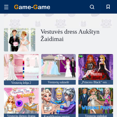
Vestuvės dress Aukštyn
Žaidimai
Vestuvių suknelė
„Princess Black“ vestuvių suknelė
Vestuvių lelija 2
Vestuvių dienos drama
Vestuvių staliukai
Karališkosios vestuvių ceremonija