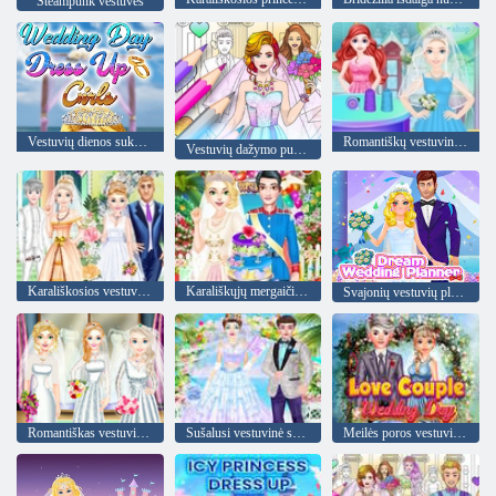
Steampunk vestuvės
Vestuvių dienos suknelės mergaitėms
Romantiškų vestuvinių suknelių parduotuvė
Vestuvių dažymo puošniai apsirengimo žaidimas
Karališkosios vestuvės prieš šiuolaikines vestuves 2
Karališkųjų mergaičių vestuvių diena
Svajonių vestuvių planuotojas
Romantiškas vestuvių salonas
Sušalusi vestuvinė suknelė
Meilės poros vestuvių diena