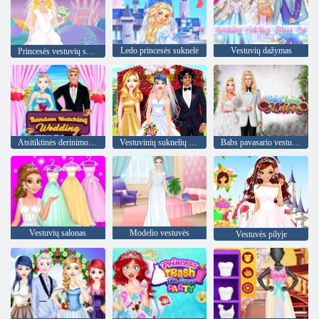
Ledo princesės suknelė
Vestuvių dažymas
Princesės vestuvių suknelės žaidimas
Atsitiktinės derinimo vestuvės
Vestuvinių suknelių dizaineris
Babs pavasario vestuvės
Vestuvių salonas
Modelio vestuvės
Vestuvės pilyje