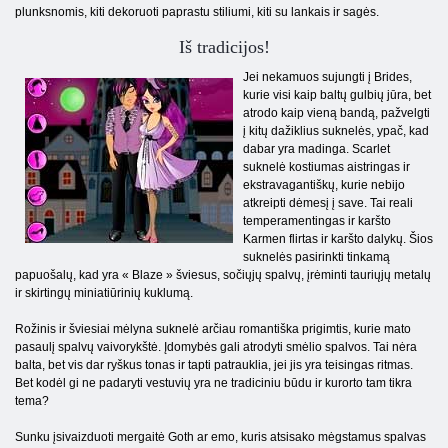
plunksnomis, kiti dekoruoti paprastu stiliumi, kiti su lankais ir sagės.
Iš tradicijos!
Jei nekamuos sujungti į Brides,
kurie visi kaip baltų gulbių jūra, bet
atrodo kaip vieną bandą, pažvelgti
į kitų dažiklius suknelės, ypač, kad
dabar yra madinga. Scarlet
suknelė kostiumas aistringas ir
ekstravagantiškų, kurie nebijo
atkreipti dėmesį į save. Tai reali
temperamentingas ir karšto
Karmen flirtas ir karšto dalykų. Šios
suknelės pasirinkti tinkamą
papuošalų, kad yra « Blaze » šviesus, sočiųjų spalvų, įrėminti tauriųjų metalų
ir skirtingų miniatiūrinių kuklumą.
Rožinis ir šviesiai mėlyna suknelė arčiau romantiška prigimtis, kurie mato
pasaulį spalvų vaivorykštė. Įdomybės gali atrodyti smėlio spalvos. Tai nėra
balta, bet vis dar ryškus tonas ir tapti patrauklia, jei jis yra teisingas ritmas.
Bet kodėl gi ne padaryti vestuvių yra ne tradiciniu būdu ir kurorto tam tikra
tema?
Sunku įsivaizduoti mergaitė Goth ar emo, kuris atsisako mėgstamus spalvas