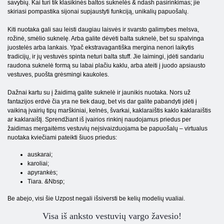
savybių. Kai turi tik klasikinės baltos suknelės & ndash pasirinkimas; jie
skiriasi pompastika sijonai supjaustyti funkciją, unikalių papuošalų.
Kiti nuotaka gali sau leisti daugiau laisvės ir svarsto galimybes melsva,
rožinė, smėlio suknelę. Arba galite dėvėti balta suknelė, bet su spalvinga
juostelės arba lankais. Ypač ekstravagantiška mergina nenori laikytis
tradicijų, ir jų vestuvės spinta neturi balta stuff. Jie laimingi, įdėti sandariu
raudona suknelė formą su labai plačiu kaklu, arba ateiti į juodo apsiausto
vestuves, puošta grėsmingi kaukoles.
Dažnai kartu su į žaidimą galite suknelė ir jaunikis nuotaka. Nors už
fantazijos erdvė čia yra ne tiek daug, bet vis dar galite pabandyti įdėti į
vaikiną įvairių tipų marškiniai, kelnės, švarkai, kaklaraištis kaklo kaklaraištis
ar kaklaraištį. Sprendžiant iš įvairios rinkinį naudojamus priedus per
žaidimas mergaitėms vestuvių neįsivaizduojama be papuošalų – virtualus
nuotaka kviečiami pateikti šiuos priedus:
auskarai;
karoliai;
apyrankės;
Tiara. &Nbsp;
Be abejo, visi šie Uzpost negali išsiversti be kelių modelių vualiai.
Visa iš anksto vestuvių vargo žavesio!