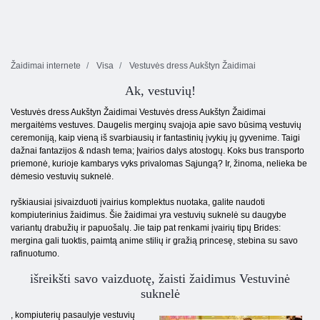
Žaidimai internete
Visa
Vestuvės dress Aukštyn Žaidimai
Ak, vestuvių!
Vestuvės dress Aukštyn Žaidimai Vestuvės dress Aukštyn Žaidimai
mergaitėms vestuves. Daugelis merginų svajoja apie savo būsimą vestuvių
ceremoniją, kaip vieną iš svarbiausių ir fantastinių įvykių jų gyvenime. Taigi
dažnai fantazijos & ndash tema; Įvairios dalys atostogų. Koks bus transporto
priemonė, kurioje kambarys vyks privalomas Sąjungą? Ir, žinoma, nelieka be
dėmesio vestuvių suknelė.
ryškiausiai įsivaizduoti įvairius komplektus nuotaka, galite naudoti
kompiuterinius žaidimus. Šie žaidimai yra vestuvių suknelė su daugybe
variantų drabužių ir papuošalų. Jie taip pat renkami įvairių tipų Brides:
mergina gali tuoktis, paimtą anime stilių ir gražią princesę, stebina su savo
rafinuotumo.
išreikšti savo vaizduotę, žaisti žaidimus Vestuvinė
suknelė
, kompiuterių pasaulyje vestuvių