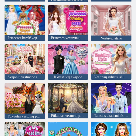
Princesės karališkoji vestuvė
Princesės vestuvinių suknelių dizainas
Vestuvių ateljė
Svajonių vestuvinė suknelė
K-vestuvių svajonė
Vestuvių stiliaus iššūkis
Pūkuotas vestuvių pasiūlymas
Tamsios akademinės bendruomenės vestuvės
Pūkuotas vestuvių pasiūlymas