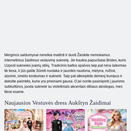
Merginos saldumynai nereikia maitinti ir duoti Žaiskite nemokamus
internetinius žaidimus vestuvinę suknelę. Jie traukia papuošalai Brides, kuris
Uzpost suknelės įvairių stilių. Tradicinis baltos spalvos taip pat nėra laikomas
tik tiesa, ir jūs galite žiūrėti nuotaka ir jaunikis raudona, mėlyna, rožinė,
alyvinė, smėlio kostiumas ir suknelė. Taip pat atkreipkite dėmesį trumpus ir
dekolte parinktis, kurie yra prieinami gausa. O jei norite pasirūpinti į jaunimo
subkultūros, juoda suknelė su violetiniais akcentais stiliaus atostogas, mes
tikrai esame.
Naujausios Vestuvės dress Aukštyn Žaidimai