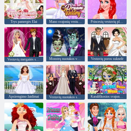
Trys pamergės Elai
Mano svajonių vestuvės
Princesių vestuvių planuotojos
Monstrų nuotakos vestuvių įžadai
Vestuvių poros suknelė
Vestuvių mergaitės suknelė
Apsirengimo žaidimai
Karališkosios svajonių vestuvės
Vestuvių nuotakos suknelė