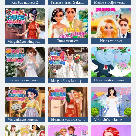
Kas bus nuotaka 2
Princess Trash Suknelių vakarėlis
Mados studijos vestuvinė suknelė 2
Tinos vestuvės
Ninos vestuvės
Mergaitiškos kinų vestuvės
Šiuolaikinės mergaitiškos vestuvės
Hippo vestuvių vakarėlis
Mergaitiškos Japonijos vestuvės
Mergaitiškos korėjiečių vestuvės
Mergaitiškos indiškos vestuvės
Vestuvinės suknelės žaidimas