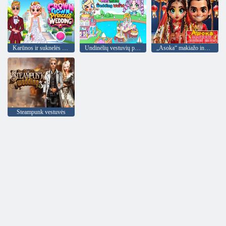
Karūnos ir suknelės princesės vestuvės
Undinėlių vestuvių pasaulis
„Asoka“ makiažo indėnų nuotaka
Steampunk vestuvės