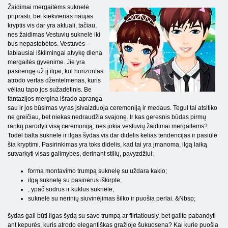
Žaidimai mergaitėms suknelė
priprasti, bet kiekvienas naujas
kryptis vis dar yra aktuali, tačiau,
nes žaidimas Vestuvių suknelė iki
bus nepastebėtos. Vestuvės –
labiausiai iškilmingai atvykę diena
mergaitės gyvenime. Jie yra
pasirengę už jį ilgai, kol horizontas
atrodo vertas džentelmenas, kuris
vėliau tapo jos sužadėtinis. Be
fantazijos mergina išrado apranga
sau ir jos būsimas vyras įsivaizduoja ceremoniją ir medaus. Tegul tai atsitiko
ne greičiau, bet niekas nedraudžia svajonę. Ir kas geresnis būdas pirmų
rankų parodyti visą ceremoniją, nes jokia vestuvių žaidimai mergaitėms?
Todėl balta suknelė ir ilgas šydas vis dar didelis kelias tendencijas ir pasiūlė
šia kryptimi. Pasirinkimas yra toks didelis, kad tai yra įmanoma, ilgą laiką
sutvarkyti visas galimybes, derinant stilių, pavyzdžiui:
forma montavimo trumpą suknelę su uždara kaklo;
ilgą suknelę su pasinėrus iškirpte;
, ypač sodrus ir kuklus suknelė;
suknelė su nėrinių siuvinėjimas šilko ir puošia perlai. &Nbsp;
šydas gali būti ilgas šydą su savo trumpą ar flirtatiously, bet galite pabandyti
ant kepurės, kuris atrodo elegantiškas gražioje šukuosena? Kai kurie puošia