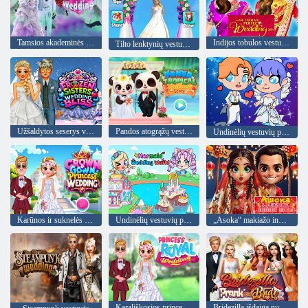
Tamsios akademinės bendruomenės vestuvės
Indijos tobulos vestuvės
Tilto lenktynių vestuvių meistras
Užšaldytos seserys vestuvių palaima
Pandos atogrąžų vestuvių istorija
Undinėlių vestuvių pasaulis
Karūnos ir suknelės princesės vestuvės
Undinėlių vestuvių pasaulis
„Asoka“ makiažo indėnų nuotaka
Karališkosios princesės vestuvės
Bridezilla išdaiga nuotaka