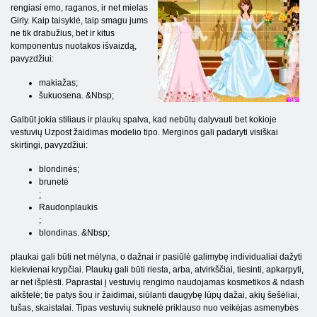
rengiasi emo, raganos, ir net mielas
Girly. Kaip taisyklė, taip smagu jums
ne tik drabužius, bet ir kitus
komponentus nuotakos išvaizdą,
pavyzdžiui:
makiažas;
šukuosena. &Nbsp;
Galbūt jokia stiliaus ir plaukų spalva, kad nebūtų dalyvauti bet kokioje
vestuvių Uzpost žaidimas modelio tipo. Merginos gali padaryti visiškai
skirtingi, pavyzdžiui:
blondinės;
brunetė
;
Raudonplaukis
;
blondinas. &Nbsp;
plaukai gali būti net mėlyna, o dažnai ir pasiūlė galimybę individualiai dažyti
kiekvienai krypčiai. Plaukų gali būti riesta, arba, atvirkščiai, tiesinti, apkarpyti,
ar net išplėsti. Paprastai į vestuvių rengimo naudojamas kosmetikos & ndash
aikštelė; tie patys šou ir žaidimai, siūlanti daugybę lūpų dažai, akių šešėliai,
tušas, skaistalai. Tipas vestuvių suknelė priklauso nuo veikėjas asmenybės