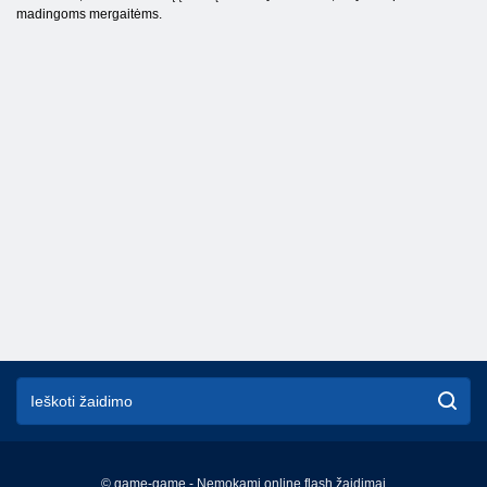
madingoms mergaitėms.
© game-game - Nemokami online flash žaidimai