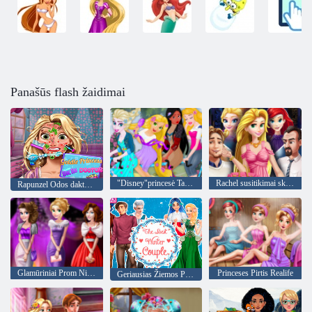
Panašūs flash žaidimai
"Disney"princesė Tandemas
Rachel susitikimai skubėti
Rapunzel Odos daktaras
Glamūriniai Prom Night
Princeses Pirtis Realife
Geriausias Žiemos Pora