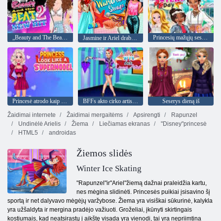
„Beauty and The Beat 2“ naujas hitas
Princesių mažųjų seserų diena
Jasmine ir Ariel drabužių spintos keitimas
Princesė atrodo kaip supermodelis
BFFs akto cirko artistas
Seserys dieną iš
Žaidimai internete
Žaidimai mergaitėms
Apsirengti
Rapunzel
Undinėlė Arielis
Žiema
Liečiamas ekranas
"Disney"princesė
HTML5
androidas
Žiemos slidės
Winter Ice Skating
"Rapunzel"ir"Ariel"žiemą dažnai praleidžia kartu,
nes mėgina slidinėti. Princesės puikiai įsisavino šį
sportą ir net dalyvavo mėgėjų varžybose. Žiema yra visiškai sūkurinė, kalykla
yra užšaldyta ir mergina pradėjo važiuoti. Groželiai, įkūnyti skirtingais
kostiumais, kad neatsirastų į aikštę visada yra vienodi, tai yra nepriimtina