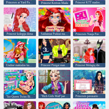
Princeses at Yard Parduodama
Princesė KTT mados konkursas
Princesė Kreivas Mada
Princesė kolegija diena
Saldainiai Puikiai makiažas
Princesės Nauja Pavasario tendencijos
Undinė makiažas kambarys
Princesė Pinigai man Už
Princesė Melagių diena kirpykla
"Rich Girls Mall"parduotuvės
Princesės pavasario progos
"Ice Queen Twins Birth"