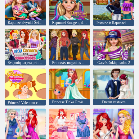
Rapunzel dvyniai Šeimos diena
Rapunzel Smegenų daktaras
Jasmine ir Rapunzel kempinge
Svajonių karjera princesėms
Princesės megztinis Oras
Gatvės šokių mados 2
Princesė Tinka Grožio salonas
Dream vestuves
Princesė Valentino chaosas