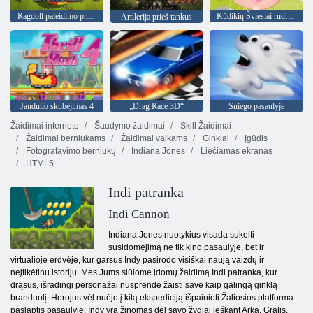
Ragdoll paleidimo priemonė
Kūdikių Šviesiai ruda Nakvynė Laikas
Artilerija prieš tankus
Jaudulio skubėjimas 4
„Drag Race 3D“
Sniego pasaulyje
Žaidimai internete
Šaudymo žaidimai
Skill Žaidimai
Žaidimai berniukams
Žaidimai vaikams
Ginklai
Įgūdis
Fotografavimo berniukų
Indiana Jones
Liečiamas ekranas
HTML5
Indi patranka
Indi Cannon
Indiana Jones nuotykius visada sukelti
susidomėjimą ne tik kino pasaulyje, bet ir
virtualioje erdvėje, kur garsus Indy pasirodo visiškai naują vaizdų ir
neįtikėtinų istorijų. Mes Jums siūlome įdomų žaidimą Indi patranka, kur
drąsūs, išradingi personažai nusprendė žaisti save kaip galingą ginklą
branduolį. Herojus vėl nuėjo į kitą ekspediciją išpainioti Žaliosios platforma
paslaptis pasaulyje. Indy yra žinomas dėl savo žygiai ieškant Arka, Gralis,