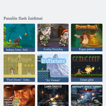
Panašūs flash žaidimai
Actekų Nuotykių
Kapas paleisti
Indiana Jones: Indy patranka
"Pixel Doom": Anho globėjas
Einam giliai
"Ice Venture"