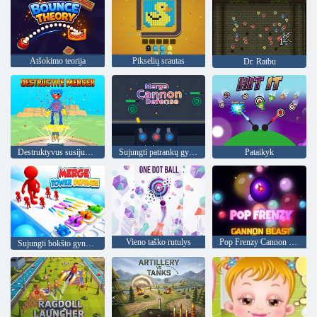
Atšokimo teorija
Pikselių srautas
Dr. Ratbu
Destruktyvus susijungimas
Sujungti patrankų gynybą
Pataikyk
Vieno taško rutulys
Pop Frenzy Cannon Blast
Sujungti bokšto gynybą