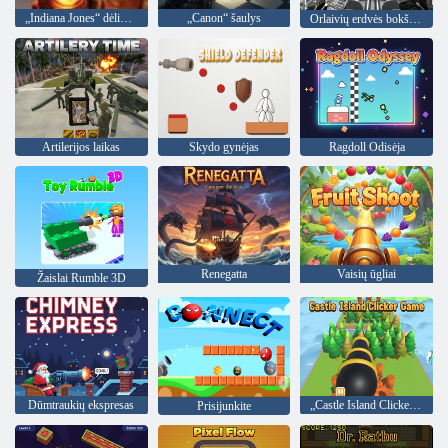
„Indiana Jones“ dėlionių kolekcija
„Canon“ šaulys
Orlaivių erdvės bokštelis
Artilerijos laikas
Skydo gynėjas
Ragdoll Odisėja
Renegatta
Vaisių ūgliai
Žaislai Rumble 3D
Dūmtraukių ekspresas
„Castle Island Clicker“ žaidimas
Prisijunkite