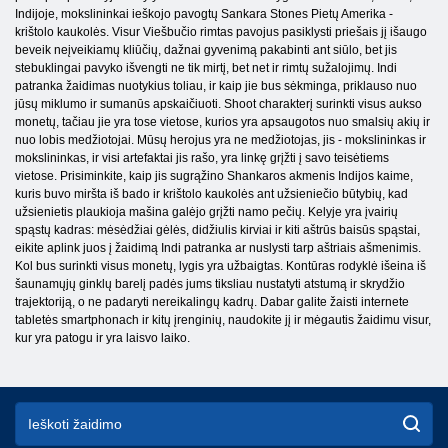
Indijoje, mokslininkai ieškojo pavogtų Sankara Stones Pietų Amerika -
krištolo kaukolės. Visur Viešbučio rimtas pavojus pasiklysti priešais jį išaugo
beveik neįveikiamų kliūčių, dažnai gyvenimą pakabinti ant siūlo, bet jis
stebuklingai pavyko išvengti ne tik mirtį, bet net ir rimtų sužalojimų. Indi
patranka žaidimas nuotykius toliau, ir kaip jie bus sėkminga, priklauso nuo
jūsų miklumo ir sumanūs apskaičiuoti. Shoot charakterį surinkti visus aukso
monetų, tačiau jie yra tose vietose, kurios yra apsaugotos nuo smalsių akių ir
nuo lobis medžiotojai. Mūsų herojus yra ne medžiotojas, jis - mokslininkas ir
mokslininkas, ir visi artefaktai jis rašo, yra linkę grįžti į savo teisėtiems
vietose. Prisiminkite, kaip jis sugrąžino Shankaros akmenis Indijos kaime,
kuris buvo miršta iš bado ir krištolo kaukolės ant užsieniečio būtybių, kad
užsienietis plaukioja mašina galėjo grįžti namo pečių. Kelyje yra įvairių
spąstų kadras: mėsėdžiai gėlės, didžiulis kirviai ir kiti aštrūs baisūs spąstai,
eikite aplink juos į žaidimą Indi patranka ar nuslysti tarp aštriais ašmenimis.
Kol bus surinkti visus monetų, lygis yra užbaigtas. Kontūras rodyklė išeina iš
šaunamųjų ginklų barelį padės jums tiksliau nustatyti atstumą ir skrydžio
trajektoriją, o ne padaryti nereikalingų kadrų. Dabar galite žaisti internete
tabletės smartphonach ir kitų įrenginių, naudokite jį ir mėgautis žaidimu visur,
kur yra patogu ir yra laisvo laiko.