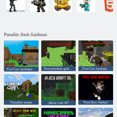
Panašūs flash žaidimai
Pixel pistoletas apokalipsė
„Pixel Gun Apokalipsė“ 2
Pixel Gun Apokalipsė 3
Pasaulinis amatas
"Pixel Hero Warfare"
„Block Craft 3D“