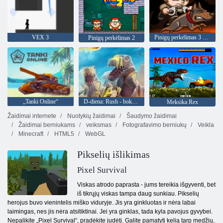
VEX 3
Pinigų perkėlimas 3 sargybos pareiga
Pinigų perkėlimas 2
„Tanki Online“
D-diena: Rush - bokšto gynybos
Meksika Rex
Žaidimai internete
Nuotykių žaidimai
Šaudymo žaidimai
Žaidimai berniukams
veiksmas
Fotografavimo berniukų
Veikla
Minecraft
HTML5
WebGL
Pikselių išlikimas
Pixel Survival
Viskas atrodo paprasta - jums tereikia išgyventi, bet
iš tikrųjų viskas tampa daug sunkiau. Pikselių
herojus buvo vienintelis miško viduryje. Jis yra ginkluotas ir nėra labai
laimingas, nes jis nėra atsitiktinai. Jei yra ginklas, tada kyla pavojus gyvybei.
Nepalikite „Pixel Survival“, pradėkite judėti. Galite pamatyti kelią tarp medžių,