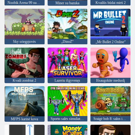
Noobik Arena 99 naktys
Kvailūs būdai mirti 2
Miner su bazuka
Sky sriegpjovės
„DinoZ“
„Mr Bullet 2 Online“
Kvaili zombiai 2
Lazeriu išgyvenęs
Išsaugokite meduolį
Sporto salės simuliatorius internetinis pabėgimas
Sraigė bob 8: salos istorija
MFPS karinė kova