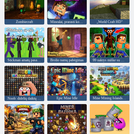
Zombiecraft
Minealai, prarasti kosmose
„World Craft HD“
Stickman amatų pasaulyje
Brolio namų pabėgimas
99 naktys miške su Noob ir Pro!
Epic Mine Idle
Mine Mining Islands 2: Skyblock City!
Noob: didelių daiktų rūšiavimas