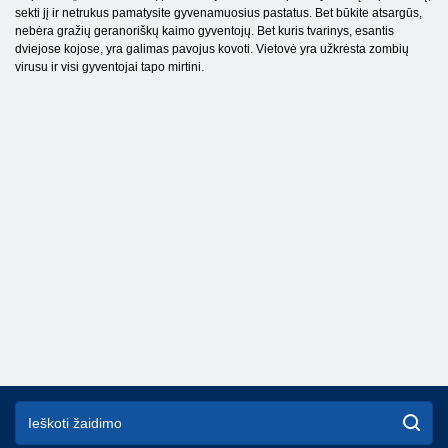
sekti jį ir netrukus pamatysite gyvenamuosius pastatus. Bet būkite atsargūs,
nebėra gražių geranoriškų kaimo gyventojų. Bet kuris tvarinys, esantis
dviejose kojose, yra galimas pavojus kovoti. Vietovė yra užkrėsta zombių
virusu ir visi gyventojai tapo mirtini.