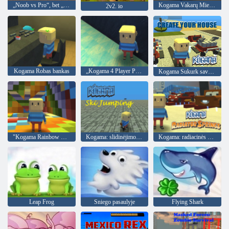
„Noob vs Pro“, bet „Archers Minecraft“
Kogama Vakarų Miesto
2v2. io
Kogama Robas bankas
„Kogama 4 Player Parkour“
Kogama Sukurk savo namus
"Kogama Rainbow Parkour"
Kogama: slidinėjimo šuoliai
Kogama: radiacinės spyruoklės
Leap Frog
Sniego pasaulyje
Flying Shark