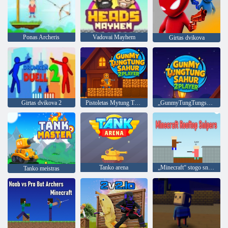
Ponas Archeris
Vadovai Mayhem
Girtas dvikova
Girtas dvikova 2
Pistoletas Mytung Tung Sahur 2 žaidėjas
„GunmyTungTungsahur 2Player“
Tanko arena
„Minecraft“ stogo snaiperiai
Tanko meistras