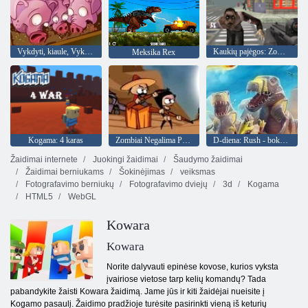
Vykdyti, kiaule, Vykdyti
Kaukių pajėgos: Zombie Survival
Meksika Rex
Kogama: 4 karas
Zombiai Negalima Peršokti
D-diena: Rush - bokšto gynybos
Žaidimai internete
Juokingi žaidimai
Šaudymo žaidimai
Žaidimai berniukams
Šokinėjimas
veiksmas
Fotografavimo berniukų
Fotografavimo dviejų
3d
Kogama
HTML5
WebGL
Kowara
Kowara
Norite dalyvauti epinėse kovose, kurios vyksta
įvairiose vietose tarp kelių komandų? Tada
pabandykite žaisti Kowara žaidimą. Jame jūs ir kiti žaidėjai nueisite į
Kogamo pasaulį. Žaidimo pradžioje turėsite pasirinkti vieną iš keturių