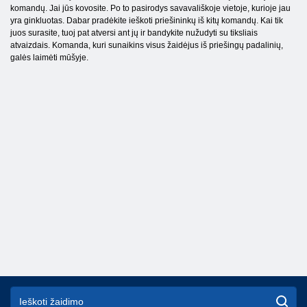
komandų. Jai jūs kovosite. Po to pasirodys savavališkoje vietoje, kurioje jau
yra ginkluotas. Dabar pradėkite ieškoti priešininkų iš kitų komandų. Kai tik
juos surasite, tuoj pat atversi ant jų ir bandykite nužudyti su tiksliais
atvaizdais. Komanda, kuri sunaikins visus žaidėjus iš priešingų padalinių,
galės laimėti mūšyje.