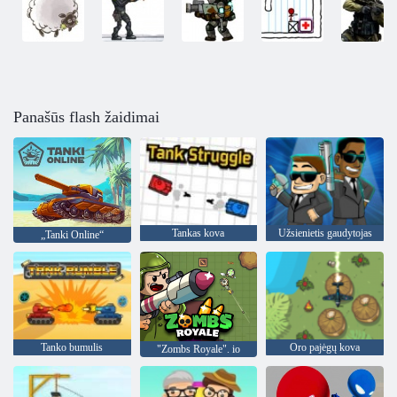
Panašūs flash žaidimai
Tankas kova
Užsienietis gaudytojas
„Tanki Online“
Tanko bumulis
Oro pajėgų kova
"Zombs Royale". io