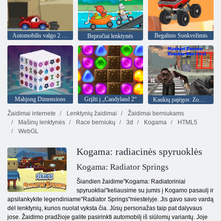
Automobilis valgo 2 automobilį
Begalinis Sunkvežimis
Bepročiai lenktynės
Mahjong Dimensions
Grįžti į „Candyland 2“
Kaukių pajėgos: Zombie Survival
Žaidimai internete
Lenktynių žaidimai
Žaidimai berniukams
Mašinų lenktynės
Race berniukų
3d
Kogama
HTML5
WebGL
Kogama: radiacinės spyruoklės
Kogama: Radiator Springs
Šiandien žaidime"Kogama: Radiatoriniai
spyruokliai"keliausime su jumis į Kogamo pasaulį ir
apsilankykite legendiniame"Radiator Springs"miestelyje. Jis gavo savo vardą
dėl lenktynių, kurios nuolat vyksta čia. Jūsų personažas taip pat dalyvaus
jose. Žaidimo pradžioje galite pasirinkti automobilį iš siūlomų variantų. Joje