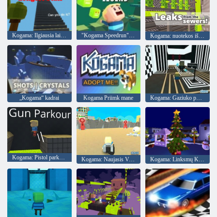
Kogama: Ilgiausia laiptinė
"Kogama Speedrun"legenda
Kogama: nuotekos iš kanalizacijos
„Kogama“ kadrai
Kogama Priimk mane
Kogama: Gaziuko poilsio kambarys
Kogama: Pistol parkour
Kogama: Naujasis Vegasas
Kogama: Linksmų Kalėdų