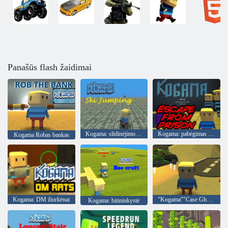
Panašūs flash žaidimai
Kogama: slidinėjimo šuoliai
Kogama: pabėgimas iš kalėjimo
Kogama Robas bankas
Kogama: DM žiurkėnai
"Kogama""Case Ghost"namas
Kogama: bitininkystė