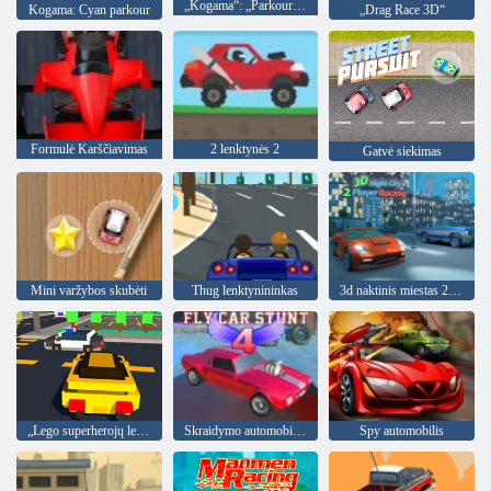
„Kogama“: „Parkour“ turistas 30 lygis
Kogama: Cyan parkour
„Drag Race 3D“
Formulė Karščiavimas
2 lenktynės 2
Gatvė siekimas
Mini varžybos skubėti
Thug lenktynininkas
3d naktinis miestas 2 žaidėjų lenktynės
„Lego superherojų lenktynės“
Skraidymo automobilių kaskadininkas 4
Spy automobilis