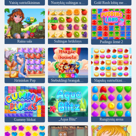
Vaisių sutriuškinimas
Nuotykių sultingas uogas
Gold Rush lobių medžioklė
Raina sala
Sultingas brūkšnys
Pudingo žemė 2
Jūrininkas Pop
Stebuklingi brangakmeniai
Slapukų sutriuškinimas 2
„Aqua Blitz“
Rungtynių arena
Gummy blokai