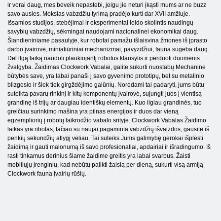
ir vorai daug, mes beveik nepastebi, jeigu jie neturi įkąsti mums ar ne buzz
savo ausies. Mokslas vabzdžių tyrimą pradėjo kurti dar XVII amžiuje.
Išsamios studijos, stebėjimai ir eksperimentai leido skolintis naudingų
savybių vabzdžių, sėkmingai naudojami nacionalinei ekonomikai daug.
Šiandieniniame pasaulyje, kur robotai pamažu išlaisvina žmones iš įprasto
darbo įvairovė, miniatiūriniai mechanizmai, pavyzdžiui, fauna sugeba daug.
Dėl ilgą laiką naudoti plaukiojantį robotus klausytis ir perduoti duomenis
žvalgyba. Žaidimas Clockwork Vabalai, galite sukurti nuostabų Mechaninė
būtybės save, yra labai panaši į savo gyvenimo prototipų, bet su metalinio
blizgesio ir šiek tiek girgždėjimo galūnių. Norėdami tai padaryti, jums būtų
suteikta pavarų rinkinį ir kitų komponentų įvairovė, sujungti juos į vientisą
grandinę iš trijų ar daugiau identiškų elementų. Kuo ilgiau grandinės, tuo
greičiau surinkimo mašina yra pilnas energijos ir duos dar vieną
egzempliorių į robotų laikrodžio vabalo srityje. Clockwork Vabalas Žaidimo
laikas yra ribotas, tačiau su naujai pagaminta vabzdžių išvaizdos, gausite iš
penkių sekundžių atlygį vėliau. Tai suteiks Jums galimybę gerokai išplėsti
žaidimą ir gauti malonumą iš savo profesionaliai, apdairiai ir išradingumo. Iš
rasti tinkamus derinius šiame žaidime greitis yra labai svarbus. Žaisti
mobiliųjų įrenginių, kad nebūtų palikti žaislą per dieną, sukurti visą armiją
Clockwork fauna įvairių rūšių.