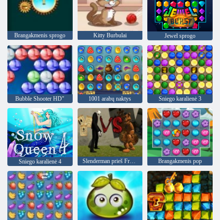
Brangakmenis sprogo
Kitty Burbulai
Jewel sprogo
Bubble Shooter HD"
1001 arabų naktys
Sniego karalienė 3
Slenderman prieš Freddy The Fazbear
Brangakmenis pop
Sniego karalienė 4