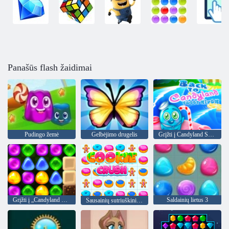
Panašūs flash žaidimai
Pudingo žemė
Gelbėjimo drugelis
Grįžti į Candyland Sweet upę
Grįžti į „Candyland 4“: „Lollipop“ sodas
Saldainių lietus 3
Sausainių sutriuškinimas