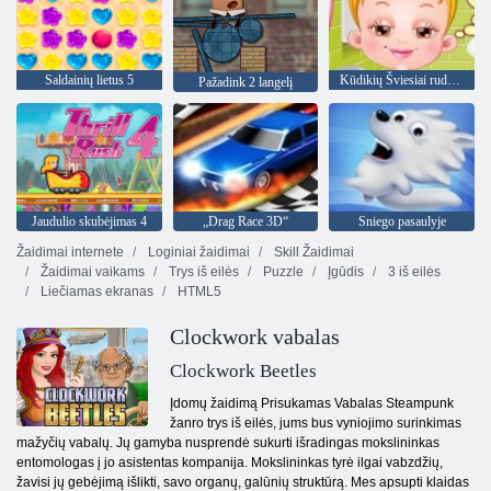
Saldainių lietus 5
Kūdikių Šviesiai ruda Nakvynė Laikas
Pažadink 2 langelį
Jaudulio skubėjimas 4
„Drag Race 3D“
Sniego pasaulyje
Žaidimai internete
Loginiai žaidimai
Skill Žaidimai
Žaidimai vaikams
Trys iš eilės
Puzzle
Įgūdis
3 iš eilės
Liečiamas ekranas
HTML5
Clockwork vabalas
Clockwork Beetles
Įdomų žaidimą Prisukamas Vabalas Steampunk
žanro trys iš eilės, jums bus vyniojimo surinkimas
mažyčių vabalų. Jų gamyba nusprendė sukurti išradingas mokslininkas
entomologas į jo asistentas kompanija. Mokslininkas tyrė ilgai vabzdžių,
žavisi jų gebėjimą išlikti, savo organų, galūnių struktūrą. Mes apsupti klaidas