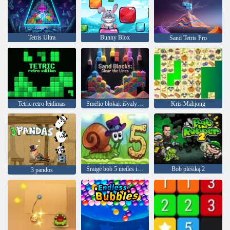
Tetris Ultra
Bunny Blox
Sand Tetris Pro
Tetric retro leidimas
Smėlio blokai: išvalykite linijas
Kris Mahjong
Sraigė bob 5 meilės istorija
Bob plėšiką 2
3 pandos