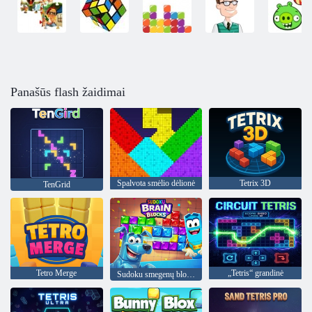
Panašūs flash žaidimai
Spalvota smėlio dėlionė
Tetrix 3D
TenGrid
Tetro Merge
„Tetris“ grandinė
Sudoku smegenų blokai