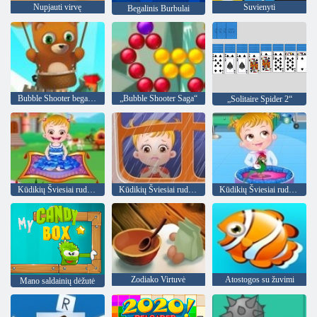
Nupjauti virvę
Suvienyti
Begalinis Burbulai
Bubble Shooter begalinis
„Bubble Shooter Saga“
„Solitaire Spider 2“
Kūdikių Šviesiai ruda: Fairyland
Kūdikių Šviesiai ruda: Tėvo diena
Kūdikių Šviesiai ruda: Veterinaras
Zodiako Virtuvė
Atostogos su žuvimi
Mano saldainių dėžutė