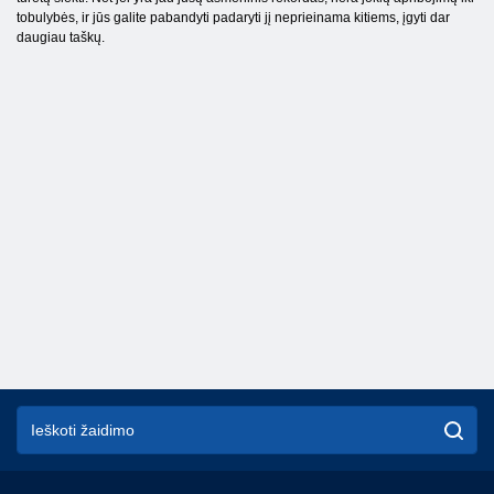
tobulybės, ir jūs galite pabandyti padaryti jį neprieinama kitiems, įgyti dar
daugiau taškų.