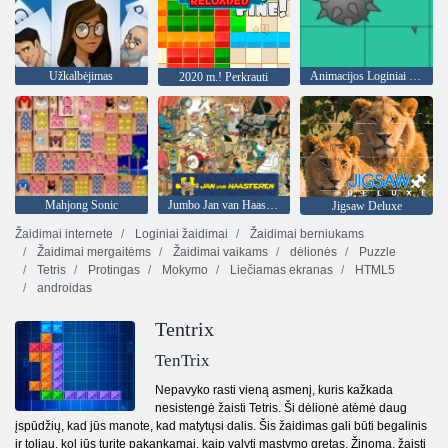
Užkalbėjimas
Animacijos Loginiai žaidimai
2020 m.! Perkrauti
Mahjong Sonic
Jumbo Jan van Haasteren
Jigsaw Deluxe
Žaidimai internete
Loginiai žaidimai
Žaidimai berniukams
Žaidimai mergaitėms
Žaidimai vaikams
dėlionės
Puzzle
Tetris
Protingas
Mokymo
Liečiamas ekranas
HTML5
androidas
Tentrix
TenTrix
Nepavyko rasti vieną asmenį, kuris kažkada
nesistengė žaisti Tetris. Ši dėlionė atėmė daug
įspūdžių, kad jūs manote, kad matytųsi dalis. Šis žaidimas gali būti begalinis
ir toliau, kol jūs turite pakankamai, kaip valyti mąstymo gretas. Žinoma, žaisti