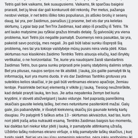
Tetris gali tiek vaikams, tiek suaugusiems. Vaikams, tik sparčiau baigėsi
prarasti, bet jų tėvai dar gali konkuruoti dėl rekordų. Per metus, pažanga
nestovi vietoje, ir net tetris išliko toks populiarus, jis atšoko brolių ir seserų
daug, tai yra, per žaidimus, panašius į jį prasme, bet vis dar yra keletas
skirtumų. Lygiai taip pat TenTrix žaidimas, kad atėjo iš pradžių iš Tetris. Tik
ant lauko matysime jau ryškiai gražus trimatis detalę. Šį galvosūkį yra viena
problema, kuri Tetris jūs negalite pamatyti. Duomenys nėra pasuktas, tai yra,
pakeisti savo poziciją, mes negali. Jis gali būti labai sunku išspręsti šią
problemą, nes tai yra tokioje valstybėje mūsų pusės nėra vieta įdėti. Kitas
skirtumas nuo klasikinės žaidimo Tentriks Tetris alsuoja eilučių, kad išnyktų
vertikaliai, o ne horizontaliai. Tie, kurie yra naudojami žaisti standartinis
žaidimas Tetris, bus gana sunku priprasti prie įvairių statybinių dalimis srityje.
Bet yra pliusas, naujos serijos ne tik atsitikti. Į lauką, jūs galite pamatyti tik tą
informaciją, kuri yra mums duota. Ir vis dar žaidimas Tantriks grotuvas yra
suteiktos kelios skaičiai, ir jie gali būti vertinamas ekrano apačioje, žemiau
lentoje. Pasirinkite bet kurį elementą ir vilkite jį į lauką. Tiesiog neužmirškite,
kad detalė praryti lauką, ten bus. Jie arba nepatenka žemyn bet kuria
kryptimi, ir stovėti atsižvelgiant į lauko viduryje. Net paprastą pareiškimą
skaičiais gausite keletą taškų, bet mes neturėtume pasitenkinti mažai. Galų
gale, jūs pabandykite, ir išvalyti kiekvieną skaičių jūs gaunate keletą kartų
daugiau. Po palyginti 5 taškus arba 13 - skirtumas akivaizdus, ​​kad tas, kuris
nori įdėti įrašą arba nutraukti esamą. Tentriks žaidimas baigsis tuo momentu,
kai daiktas turi niekur kitur įdėti į lauką, ir pamatysite atitinkamą užrašą.
Uždirbo taškų rodomas ekrano viršuje, o kitą pamatysite taškų skaičius, į kurį
turėtų siekti. Net jei yra jau jūsų asmeninis rekordas, nėra jokių apribojimų iki