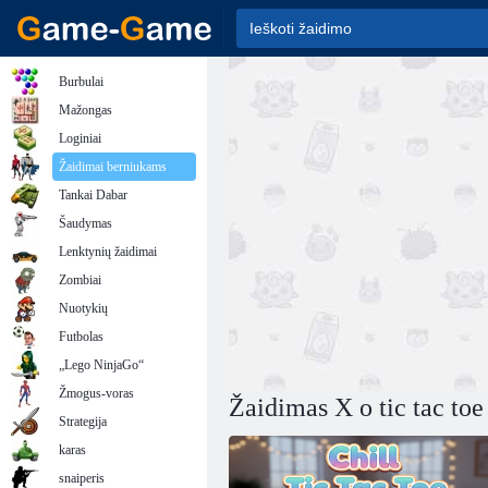
Burbulai
Mažongas
Loginiai
Žaidimai berniukams
Tankai Dabar
Šaudymas
Lenktynių žaidimai
Zombiai
Nuotykių
Futbolas
„Lego NinjaGo“
Žmogus-voras
Žaidimas X o tic tac toe
Strategija
karas
snaiperis