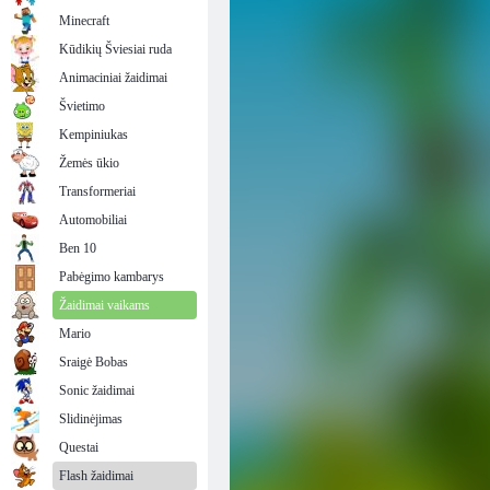
Minecraft
Kūdikių Šviesiai ruda
Animaciniai žaidimai
Švietimo
Kempiniukas
Žemės ūkio
Transformeriai
Automobiliai
Ben 10
Pabėgimo kambarys
Žaidimai vaikams
Mario
Sraigė Bobas
Sonic žaidimai
Slidinėjimas
Questai
Flash žaidimai