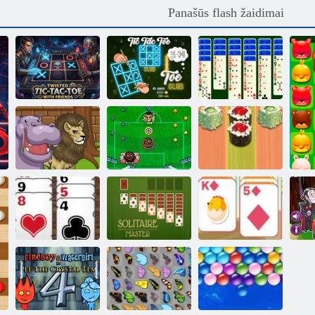
Panašūs flash žaidimai
Susukti Tic-Tac-
TicTacToe
„Solitaire Spider
Toe su draugais
klubas
2“
Pinball
zoologijos sode
Kojų Cinco
Suši nardai
Solitaire
Solitaire
Klasikinis
Vakarų solitaire
magistras
Velykų
M