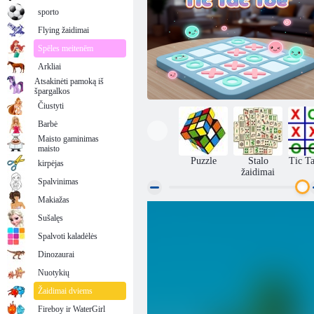
sporto
Flying žaidimai
Spēles meitenēm
Arkliai
Atsakinėti pamoką iš
špargalkos
Čiustyti
Barbė
Maisto gaminimas
maisto
Puzzle
Stalo
Tic T
kirpėjas
žaidimai
Spalvinimas
Makiažas
Sušalęs
Chill Tic Tac Toe
Spalvoti kaladėlės
Dinozaurai
Nuotykių
Žaidimai dviems
Fireboy ir WaterGirl