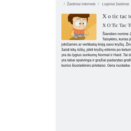
Žaidimai internete
Loginiai žaidimai
X o tic tac 
X O Tic Tac T
Šiandien norime Ju
Taisykles, kurias j
įstrižainės ar vertikalią liniją savo kryžių. Ž
Šaškės Klasikinis
žaisti kitų rūšių, įdėti kryžių eilėmis po ke
yra du lygius sunkumų Normal ir Hard. Tai d
yra labai spalvinga ir gražiai padarytas grafi
kurios šiuolaikinės prietaiso. Gera nuotaika