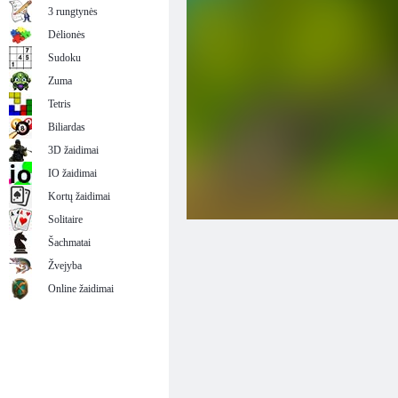
3 rungtynės
Dėlionės
Sudoku
Zuma
Tetris
Biliardas
3D žaidimai
IO žaidimai
Kortų žaidimai
Solitaire
Šachmatai
Žvejyba
Online žaidimai