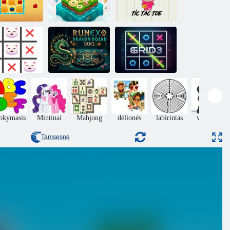
Tic Tac Toe:
rabų Tic Tac
Trečioji
Labubu Tic Tac
Toe
rungtynės
Toe
Runexo Dragon
t Tic Tac Toe
lentos dvikova
Tinklelis3
okymasis
Mintinai
Mahjong
dėlionės
labirintas
veiksmas
Tamsesnė