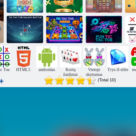
Tic Tac Toe
Voverė Tic Tac
A
Tic Tac priešas
išsivystė
Toe
„Tic Tac Toe“
Tic Tac Toe
Linksmas Tic
galaktikos mūšis
sujungimas
Tac Toe
Ca
ac Toe
HTML5
androidas
Kortų
Vietoje
Trys iš eilės
m
žaidimai
skirtumas
(Total 10)