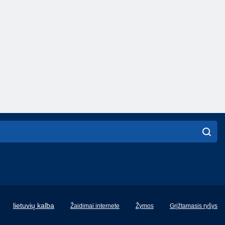
English
lietuvių kalba
Žaidimai internete
Žymos
Grįžtamasis ryšys
Français