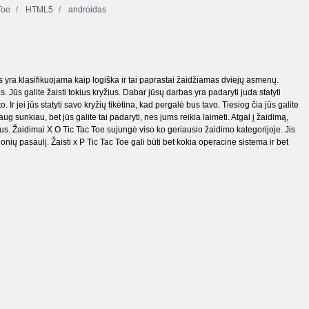
Toe
HTML5
androidas
 yra klasifikuojama kaip logiška ir tai paprastai žaidžiamas dviejų asmenų.
s. Jūs galite žaisti tokius kryžius. Dabar jūsų darbas yra padaryti juda statyti
 Ir jei jūs statyti savo kryžių tikėtina, kad pergalė bus tavo. Tiesiog čia jūs galite
g sunkiau, bet jūs galite tai padaryti, nes jums reikia laimėti. Atgal į žaidimą,
s. Žaidimai X O Tic Tac Toe sujungė viso ko geriausio žaidimo kategorijoje. Jis
ionių pasaulį. Žaisti x P Tic Tac Toe gali būti bet kokia operacine sistema ir bet