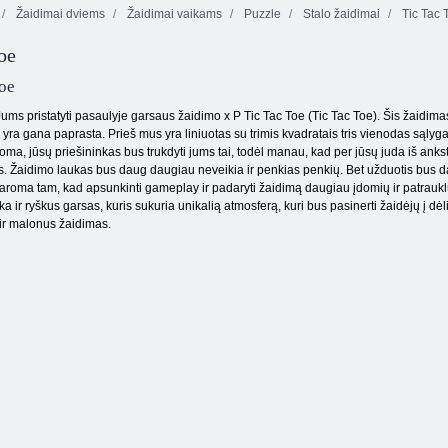
Žaidimai dviems
Žaidimai vaikams
Puzzle
Stalo žaidimai
Tic Tac 
„Fireboy“ ir
„Vochergirl 4“:
toe
„Crystal
Begalinis
Temple“
Drugelis kyodai
Burbulai
oe
ms pristatyti pasaulyje garsaus žaidimo x P Tic Tac Toe (Tic Tac Toe). Šis žaidimas
i yra gana paprasta. Prieš mus yra liniuotas su trimis kvadratais tris vienodas sąlyga
inoma, jūsų priešininkas bus trukdyti jums tai, todėl manau, kad per jūsų juda iš anksto.
turis. Žaidimo laukas bus daug daugiau neveikia ir penkias penkių. Bet užduotis bus dau
aroma tam, kad apsunkinti gameplay ir padaryti žaidimą daugiau įdomių ir patrauklu
ka ir ryškus garsas, kuris sukuria unikalią atmosferą, kuri bus pasinerti žaidėjų į dėl
 ir malonus žaidimas.