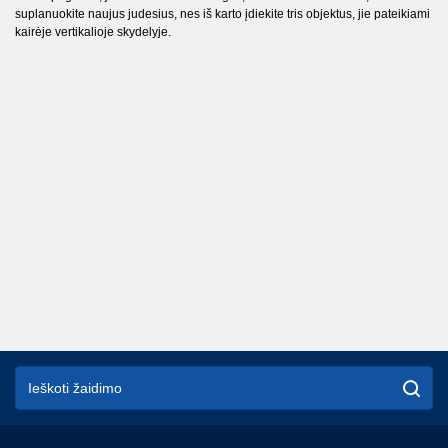
suplanuokite naujus judesius, nes iš karto įdiekite tris objektus, jie pateikiami
kairėje vertikalioje skydelyje.