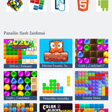
Panašūs flash žaidimai
Mišrūnė Pasaulis: Savaitgalis
Grįžti į „Candyland 2“
2020 m.! Perkrauti
Grįžti į „Candyland 4“: „Lollipop“ sodas
Gummy blokai
Vienuolika vienuolika