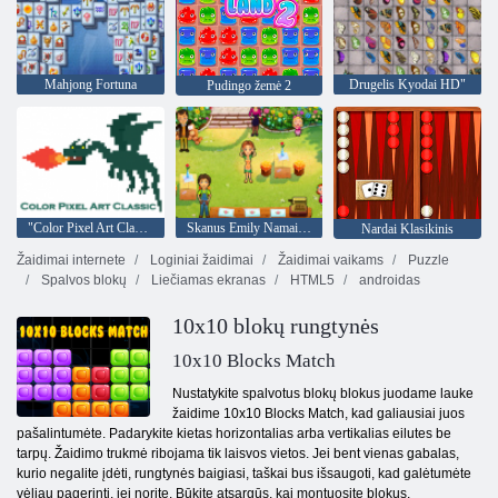
Mahjong Fortuna
Drugelis Kyodai HD"
Pudingo žemė 2
"Color Pixel Art Classic"
Skanus Emily Namai namučiai
Nardai Klasikinis
Žaidimai internete
Loginiai žaidimai
Žaidimai vaikams
Puzzle
Spalvos blokų
Liečiamas ekranas
HTML5
androidas
10x10 blokų rungtynės
10x10 Blocks Match
Nustatykite spalvotus blokų blokus juodame lauke
žaidime 10x10 Blocks Match, kad galiausiai juos
pašalintumėte. Padarykite kietas horizontalias arba vertikalias eilutes be
tarpų. Žaidimo trukmė ribojama tik laisvos vietos. Jei bent vienas gabalas,
kurio negalite įdėti, rungtynės baigiasi, taškai bus išsaugoti, kad galėtumėte
vėliau pagerinti, jei norite. Būkite atsargūs, kai montuosite blokus,