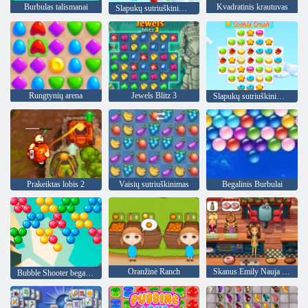
Burbulas talismanai
Kvadratinis krautuvas
Slapukų sutriuškinimas 2
Rungtynių arena
Jewels Blitz 3
Slapukų sutriuškinimas 3
Prakeiktas lobis 2
Vaisių sutriuškinimas
Begalinis Burbulai
Oranžinė Ranch
Skanus Emily Nauja pradžia
Bubble Shooter begalinis