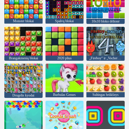
Monster blokai
Spalvų blokai
10x10 bloko dėlionė
Brangakmenių blokai
2020 plius
„Fireboy“ ir „Vochergirl 4“: „Crystal Temple“
Burbulas Gemes
Sultingas brūkšnys
Drugelis kyodai