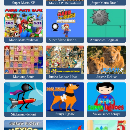
Super Mario XP
„Super Mario Bros“ dėlionė
Mario XP: Remastered
Mario Math žaidimas
Super Mario Rush skirtumas
Animacijos Loginiai žaidimai
Mahjong Sonic
Jumbo Jan van Haasteren
Jigsaw Deluxe
Šunys Jigsaw
Vaikai super herojai
Stickmano dėlionė