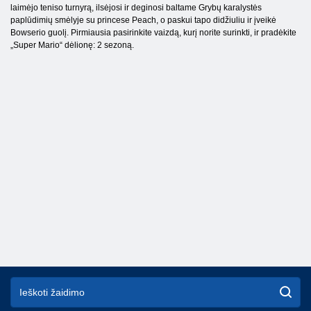
laimėjo teniso turnyrą, ilsėjosi ir deginosi baltame Grybų karalystės
paplūdimių smėlyje su princese Peach, o paskui tapo didžiuliu ir įveikė
Bowserio guolį. Pirmiausia pasirinkite vaizdą, kurį norite surinkti, ir pradėkite
„Super Mario“ dėlionę: 2 sezoną.