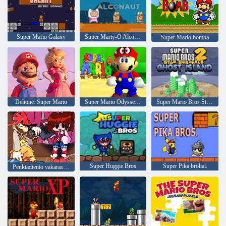
Super Mario Galaxy
Super Marty-O Alconaut
Super Mario bomba
Dėlionė: Super Mario
Super Mario Odyssey 64
Super Mario Bros Star Scramble 2 Vaiduoklių sala
Super Huggie Bros
Super Pika broliai.
Penktadienio vakaras Funkin' VS Gangsta Mario