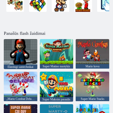
Panašūs flash žaidimai
Super Matino nuotykis
Mario kova
Elastingi santechnikai
„Mario Combat Deluxe“
Super Mario Stacks
Super Maksim pasaulis