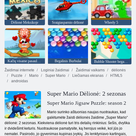
Dėlionė Meksikoje
Sraigtasparnio dėlionė
Wheely 5
Kačių visame pasaulyje - Alpių ežerų
Begalinis Burbulai
Bubble Shooter begalinis
Žaidimai internete
Loginiai žaidimai
Žaidimai vaikams
dėlionės
Puzzle
Mario
Super Mario
Liečiamas ekranas
HTML5
androidas
Super Mario Dėlionė: 2 sezonas
Super Mario Jigsaw Puzzle: season 2
Mario surinko aštuonias naujas nuotraukas, kad
galėtumėte žaisti dėlionės žaidime „Super Mario“
dėlionė: 2 sezonas. Kiekviena dėlionė turi tris detalių rinkinius: šešis, dvylika
ir dvidešimt keturis. Nuotraukose pamatysite, ką herojus veikė, kol jūs jo
nematei. Pasirodo, jo gyvenimas kupinas įvykių. Jis lenktyniavo kartingais,