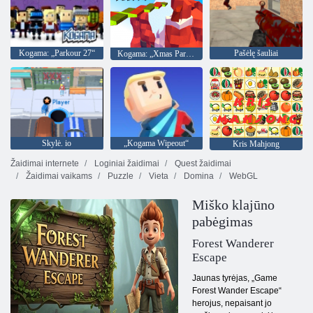
Kogama: „Parkour 27“
Pašėlę šauliai
Kogama: „Xmas Parkour“
Skylė. io
„Kogama Wipeout“
Kris Mahjong
Žaidimai internete
Loginiai žaidimai
Quest žaidimai
Žaidimai vaikams
Puzzle
Vieta
Domina
WebGL
Miško klajūno
pabėgimas
Forest Wanderer
Escape
Jaunas tyrėjas, „Game
Forest Wander Escape“
herojus, nepaisant jo