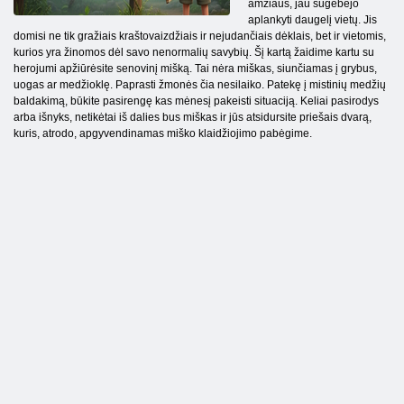
amžiaus, jau sugebėjo
aplankyti daugelį vietų. Jis
domisi ne tik gražiais kraštovaizdžiais ir nejudančiais dėklais, bet ir vietomis,
kurios yra žinomos dėl savo nenormalių savybių. Šį kartą žaidime kartu su
herojumi apžiūrėsite senovinį mišką. Tai nėra miškas, siunčiamas į grybus,
uogas ar medžioklę. Paprasti žmonės čia nesilaiko. Patekę į mistinių medžių
baldakimą, būkite pasirengę kas mėnesį pakeisti situaciją. Keliai pasirodys
arba išnyks, netikėtai iš dalies bus miškas ir jūs atsidursite priešais dvarą,
kuris, atrodo, apgyvendinamas miško klaidžiojimo pabėgime.