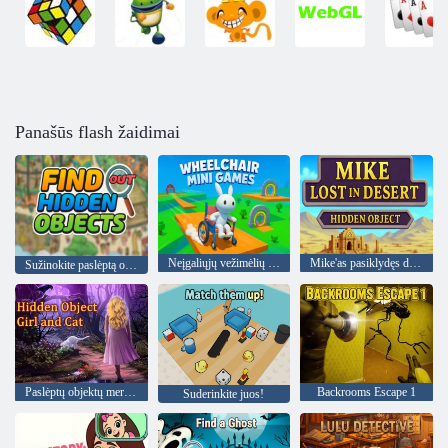
Panašūs flash žaidimai
Neįgaliųjų vežimėlių mini žaidimai
Mike'as pasiklydęs dykumoje paslėptas objektas
Sužinokite paslėptą objektą
Paslėptų objektų mergina ir katė
Backrooms Escape 1
Suderinkite juos!