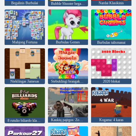
Begalinis Burbulai
Nardai Klasikinis
Bubble Shooter begalinis
Mahjong Fortuna
Burbulas Gemes
Burbulas talismanai
Niekšingas Jamesas
Stebuklingi brangakmeniai
2020 blokai
Kaukių pajėgos: Zombie Survival
Kogama: 4 karas
8 rutulio biliardo klasika