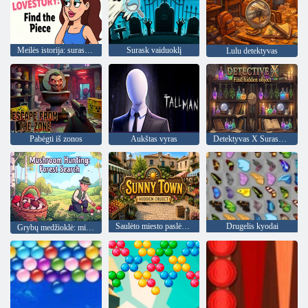
Meilės istorija: surask gabalą
Surask vaiduoklį
Lulu detektyvas
Pabėgti iš zonos
Aukštas vyras
Detektyvas X Surask paslėptą objektą
Saulėto miesto paslėptas objektas
Drugelis kyodai
Grybų medžioklė: miško paieška