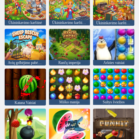
Ūkininkavimo karštinė
Ūkininkavimo karštinė 2
Ūkininkavimo karštinė 3
Avių gelbėjimo pabėgimas
Rančų imperija
Arkties vaisiai
Miško manija
Sultys šviežios
Katana Vaisiai