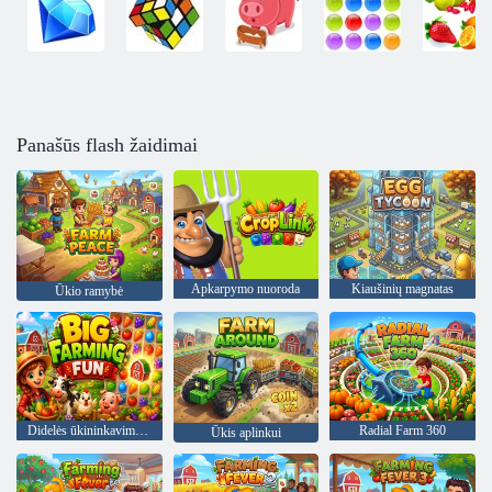
Panašūs flash žaidimai
Apkarpymo nuoroda
Kiaušinių magnatas
Ūkio ramybė
Didelės ūkininkavimo pramogos
Radial Farm 360
Ūkis aplinkui