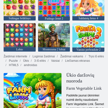
Sultingas brūkšnys
Saldainių lietus 4
Pudingo žemė 2
Lobio
Montezuma 2 lobiai
Vaisius perbraukite 2
Žaidimai internete
Loginiai žaidimai
Žaidimai vaikams
Trys iš eilės
Puzzle
Ūkis
3 iš eilės
Vaisiai
Liečiamas ekranas
HTML5
androidas
Ūkio daržovių
nuoroda
Farm Vegetable Link
Padėkite jaunai ūkininkei
nuimti derlių naudodami
Farm Vegetable Link. Šiemet