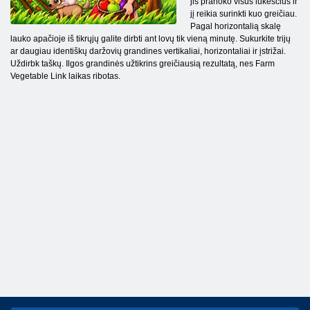
jis pranoko visus lūkesčius ir
jį reikia surinkti kuo greičiau.
Pagal horizontalią skalę
lauko apačioje iš tikrųjų galite dirbti ant lovų tik vieną minutę. Sukurkite trijų
ar daugiau identiškų daržovių grandines vertikaliai, horizontaliai ir įstrižai.
Uždirbk taškų. Ilgos grandinės užtikrins greičiausią rezultatą, nes Farm
Vegetable Link laikas ribotas.