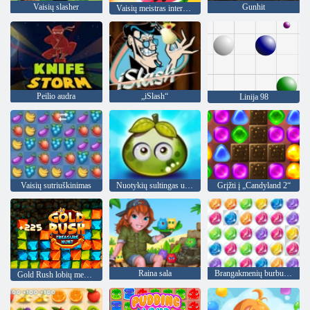
Vaisių slasher
Gunhit
Vaisių meistras internete
Peilio audra
„iSlash“
Linija 98
Vaisių sutriuškinimas
Nuotykių sultingas uogas
Grįžti į „Candyland 2“
Raina sala
Brangakmenių burbuliukai 3
Gold Rush lobių medžioklė