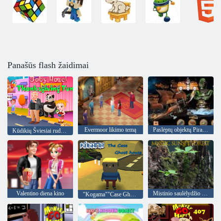
Panašūs flash žaidimai
Evermoor likimo temą
Paslėptų objektų Piratų lobis
Kūdikių Šviesiai ruda. Padėkos Pramogos
Valentino diena kino
Mistinio saulėlydžio miškas
"Kogama""Case Ghost"namas