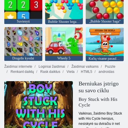
Suvienyti
„Bubble Shooter Saga“
Bubble Shooter begalinis
Drugelis kyodai
Wheely 5
Kačių visame pasaulyje - Alpių ežerų
Žaidimai internete
Loginiai žaidimai
Žaidimai vaikams
Puzzle
Renkant daiktų
Rask daiktus
Vieta
HTML5
androidas
Berniukas įstrigo
su savo ciklu
Boy Stuck with His
Cycle
Vaikinas, žaidimo Boy Stuck
with His Cycle herojus,
nesiskyrė su dviračiu ir net