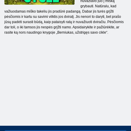
nuvažiavo juo į mišką
grybauti. Natūralu, kad
važiuodamas miško takeliu jis pradūrė padangą. Dabar jis turės grįžti
pėsčiomis ir kartu su savimi vilktis jos dviratį. Jis nenori to daryti, bet prašo
jūsų padėti surasti būdą, kaip pataisyti ratą ir nuvažiuoti dviračiu. Pėsčiomis
dar toli, o iki tamsos jis nespės grįžti namo. Apsidairykite ir pažiūrėkite, ar
rasite ką nors naudingo knygoje „Berniukas, užstrigęs savo cikle“.