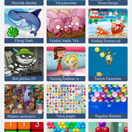
Sboschik obuoliai
Vėl pakartokite
Voverė herojus
Flying Shark
Vykdyti, kiaule, Vykdyti
Kūdikių Šviesiai ruda Kalėdų siurprizas
Bob plėšikas H5
Slacking Žaidimas mokykla
Šunytis Pasinerkite
Vaisių jungtis
Begalinis Burbulai
Mažasis parduotuvė lobiai