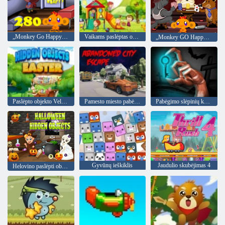
„Monkey Go Happy“ etapas 280
Vaikams paslėptas objektas
„Monkey GO Happy 407“ etapas
Paslėpto objekto Velykos
Pamesto miesto pabėgimas
Pabėgimo slėpinių kambarys
Gyvūnų ieškiklis
Jaudulio skubėjimas 4
Helovino paslėpti objektai