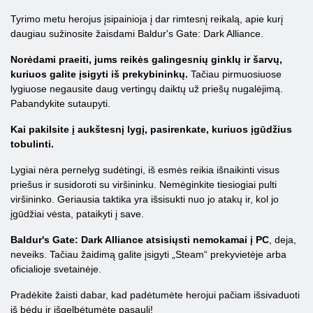
Tyrimo metu herojus įsipainioja į dar rimtesnį reikalą, apie kurį
daugiau sužinosite žaisdami Baldur's Gate: Dark Alliance.
Norėdami praeiti, jums reikės galingesnių ginklų ir šarvų,
kuriuos galite įsigyti iš prekybininkų.
Tačiau pirmuosiuose
lygiuose negausite daug vertingų daiktų už priešų nugalėjimą.
Pabandykite sutaupyti.
Kai pakilsite į aukštesnį lygį, pasirenkate, kuriuos įgūdžius
tobulinti.
Lygiai nėra pernelyg sudėtingi, iš esmės reikia išnaikinti visus
priešus ir susidoroti su viršininku. Nemėginkite tiesiogiai pulti
viršininko. Geriausia taktika yra išsisukti nuo jo atakų ir, kol jo
įgūdžiai vėsta, pataikyti į save.
Baldur's Gate: Dark Alliance atsisiųsti nemokamai į PC
, deja,
neveiks. Tačiau žaidimą galite įsigyti „Steam“ prekyvietėje arba
oficialioje svetainėje.
Pradėkite žaisti dabar, kad padėtumėte herojui pačiam išsivaduoti
iš bėdų ir išgelbėtumėte pasaulį!