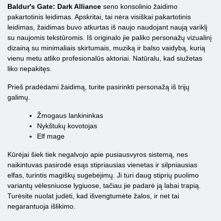
Baldur's Gate: Dark Alliance
seno konsolinio žaidimo
pakartotinis leidimas. Apskritai, tai nėra visiškai pakartotinis
leidimas, žaidimas buvo atkurtas iš naujo naudojant naują variklį
su naujomis tekstūromis. Iš originalo jie paliko personažų vizualinį
dizainą su minimaliais skirtumais, muziką ir balso vaidybą, kurią
vienu metu atliko profesionalūs aktoriai. Natūralu, kad siužetas
liko nepakitęs.
Prieš pradėdami žaidimą, turite pasirinkti personažą iš trijų
galimų.
Žmogaus lankininkas
Nykštukų kovotojas
Elf mage
Kūrėjai šiek tiek negalvojo apie pusiausvyros sistemą, nes
naikintuvas pasirodė esąs stipriausias vienetas ir silpniausias
elfas, turintis magiškų sugebėjimų. Ji turi daug stiprių puolimo
variantų vėlesniuose lygiuose, tačiau jie padarė ją labai trapią.
Turėsite nuolat judėti, kad išvengtumėte žalos, ir net tai
negarantuoja išlikimo.