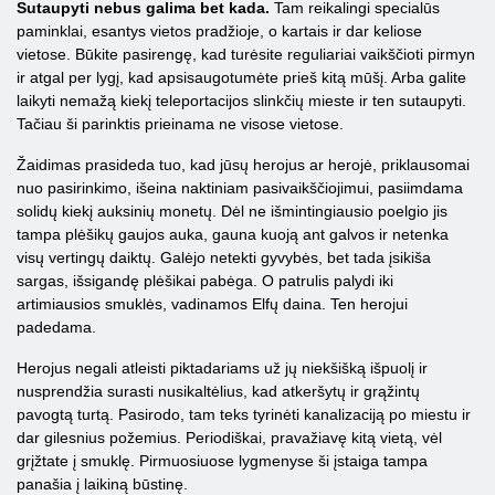
Sutaupyti nebus galima bet kada.
Tam reikalingi specialūs
paminklai, esantys vietos pradžioje, o kartais ir dar keliose
vietose. Būkite pasirengę, kad turėsite reguliariai vaikščioti pirmyn
ir atgal per lygį, kad apsisaugotumėte prieš kitą mūšį. Arba galite
laikyti nemažą kiekį teleportacijos slinkčių mieste ir ten sutaupyti.
Tačiau ši parinktis prieinama ne visose vietose.
Žaidimas prasideda tuo, kad jūsų herojus ar herojė, priklausomai
nuo pasirinkimo, išeina naktiniam pasivaikščiojimui, pasiimdama
solidų kiekį auksinių monetų. Dėl ne išmintingiausio poelgio jis
tampa plėšikų gaujos auka, gauna kuoją ant galvos ir netenka
visų vertingų daiktų. Galėjo netekti gyvybės, bet tada įsikiša
sargas, išsigandę plėšikai pabėga. O patrulis palydi iki
artimiausios smuklės, vadinamos Elfų daina. Ten herojui
padedama.
Herojus negali atleisti piktadariams už jų niekšišką išpuolį ir
nusprendžia surasti nusikaltėlius, kad atkeršytų ir grąžintų
pavogtą turtą. Pasirodo, tam teks tyrinėti kanalizaciją po miestu ir
dar gilesnius požemius. Periodiškai, pravažiavę kitą vietą, vėl
grįžtate į smuklę. Pirmuosiuose lygmenyse ši įstaiga tampa
panašia į laikiną būstinę.