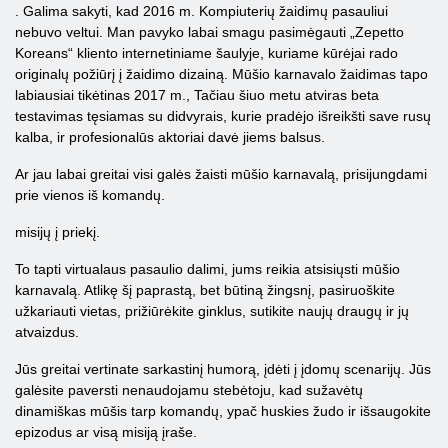
. Galima sakyti, kad 2016 m. Kompiuterių žaidimų pasauliui
nebuvo veltui. Man pavyko labai smagu pasimėgauti „Zepetto
Koreans“ kliento internetiniame šaulyje, kuriame kūrėjai rado
originalų požiūrį į žaidimo dizainą. Mūšio karnavalo žaidimas tapo
labiausiai tikėtinas 2017 m., Tačiau šiuo metu atviras beta
testavimas tęsiamas su didvyrais, kurie pradėjo išreikšti save rusų
kalba, ir profesionalūs aktoriai davė jiems balsus.
Ar jau labai greitai visi galės žaisti mūšio karnavalą, prisijungdami
prie vienos iš komandų.
misijų į priekį.
To tapti virtualaus pasaulio dalimi, jums reikia atsisiųsti mūšio
karnavalą. Atlikę šį paprastą, bet būtiną žingsnį, pasiruoškite
užkariauti vietas, prižiūrėkite ginklus, sutikite naujų draugų ir jų
atvaizdus.
Jūs greitai vertinate sarkastinį humorą, įdėti į įdomų scenarijų. Jūs
galėsite paversti nenaudojamu stebėtoju, kad sužavėtų
dinamiškas mūšis tarp komandų, ypač huskies žudo ir išsaugokite
epizodus ar visą misiją įraše.