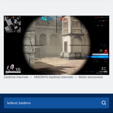
Žaidimai internete
MMORPG žaidimai internete
Mūšio karnavalas