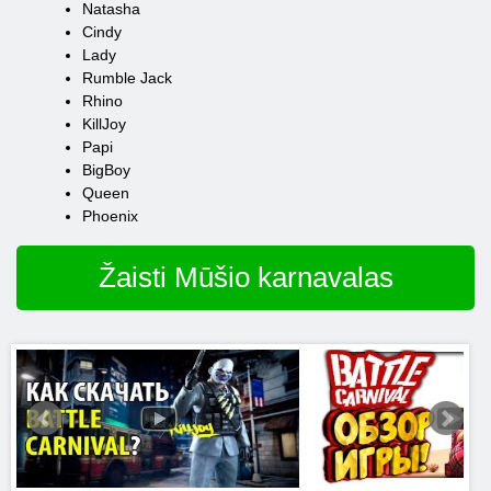
Natasha
Cindy
Lady
Rumble Jack
Rhino
KillJoy
Papi
BigBoy
Queen
Phoenix
Žaisti Mūšio karnavalas