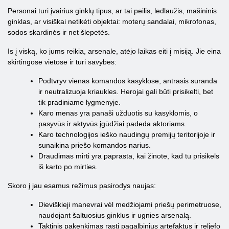
Personai turi įvairius ginklų tipus, ar tai peilis, ledlaužis, mašininis
ginklas, ar visiškai netikėti objektai: moterų sandalai, mikrofonas,
sodos skardinės ir net šlepetės.
Is į viską, ko jums reikia, arsenale, atėjo laikas eiti į misiją. Jie eina
skirtingose ​​vietose ir turi savybes:
Podtvryv vienas komandos kasyklose, antrasis suranda
ir neutralizuoja kriaukles. Herojai gali būti prisikelti, bet
tik pradiniame lygmenyje.
Karo menas yra panaši užduotis su kasyklomis, o
pasyvūs ir aktyvūs įgūdžiai padeda aktoriams.
Karo technologijos ieško naudingų premijų teritorijoje ir
sunaikina priešo komandos narius.
Draudimas mirti yra paprasta, kai žinote, kad tu prisikels
iš karto po mirties.
Skoro į jau esamus režimus pasirodys naujas:
Dieviškieji manevrai vėl medžiojami priešų perimetruose,
naudojant šaltuosius ginklus ir ugnies arsenalą.
Taktinis pakenkimas rasti pagalbinius artefaktus ir reljefo