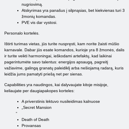
nugriovimą.
Atskyrimas yra panašus į silpnąsias, bet kiekvienas turi 3
žmonių komandas.
PVE vis dar vystosi.
Personalo kortelės.
Ištirti turimas vietas, jūs turite nuspręsti, kam norite žaisti mūšio
karnavale. Dabar jūs esate komandos, kurioje yra 8 žmonės, dalis
ir turite veikti harmoningai, ieškodami artefaktų, kad laikinai
pagerintumėte savo talentus: energijos apsaugą, pagreitį
važiavime, galingą granatų paleidiklį arba nešiojamą radarą, kuris
leidžia jums pamatyti priešą net per sienas.
Capabilities yra naudingos, kai dalyvaujate kitoje misijoje,
keliaujate per daugiapakopes korteles:
A priverstinis lėktuvo nusileidimas kalnuose
„Secret Mansion
“
Death of Death
Provansas