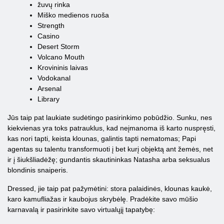
žuvų rinka
Miško medienos ruoša
Strength
Casino
Desert Storm
Volcano Mouth
Krovininis laivas
Vodokanal
Arsenal
Library
Jūs taip pat laukiate sudėtingo pasirinkimo pobūdžio. Sunku, nes
kiekvienas yra toks patrauklus, kad neįmanoma iš karto nuspręsti,
kas nori tapti, keista klounas, galintis tapti nematomas; Papi
agentas su talentu transformuoti į bet kurį objektą ant žemės, net
ir į šiukšliadėžę; gundantis skautininkas Natasha arba seksualus
blondinis snaiperis.
Dressed, jie taip pat pažymėtini: stora palaidinės, klounas kaukė,
karo kamufliažas ir kaubojus skrybėlę. Pradėkite savo mūšio
karnavalą ir pasirinkite savo virtualųjį tapatybę: