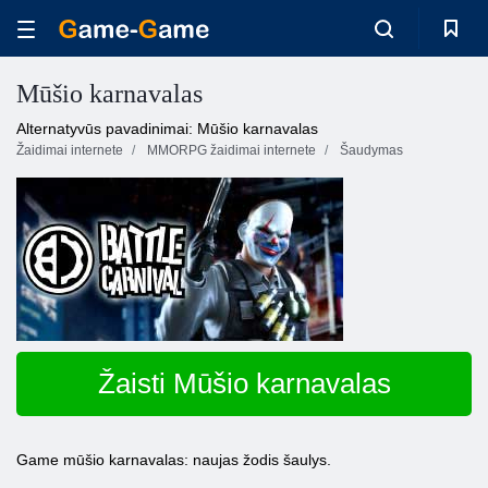
Mūšio karnavalas
Alternatyvūs pavadinimai: Mūšio karnavalas
Žaidimai internete
MMORPG žaidimai internete
Šaudymas
Žaisti Mūšio karnavalas
Game mūšio karnavalas: naujas žodis šaulys.