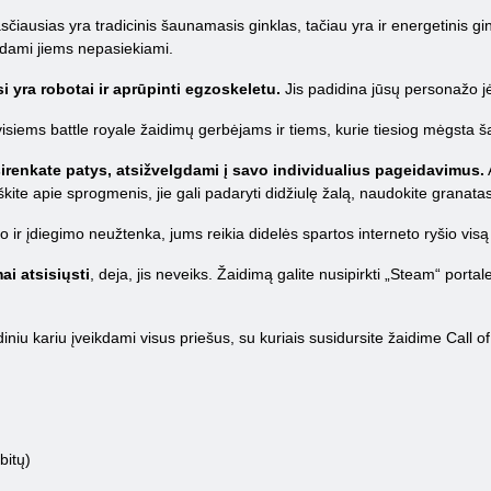
sčiausias yra tradicinis šaunamasis ginklas, tačiau yra ir energetinis gin
būdami jiems nepasiekiami.
i yra robotai ir aprūpinti egzoskeletu.
Jis padidina jūsų personažo jėg
 visiems battle royale žaidimų gerbėjams ir tiems, kurie tiesiog mėgsta 
renkate patys, atsižvelgdami į savo individualius pageidavimus.
kite apie sprogmenis, jie gali padaryti didžiulę žalą, naudokite granata
o ir įdiegimo neužtenka, jums reikia didelės spartos interneto ryšio visą 
i atsisiųsti
, deja, jis neveiks. Žaidimą galite nusipirkti „Steam“ portal
diniu kariu įveikdami visus priešus, su kuriais susidursite žaidime Call o
bitų)