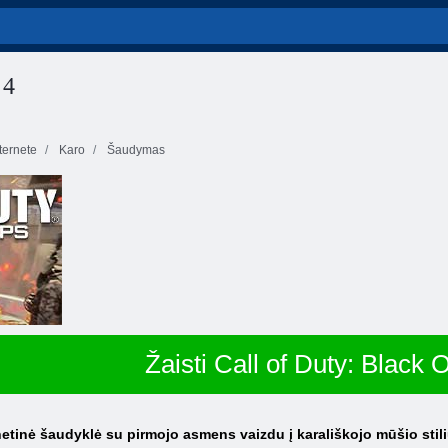
 4
ernete
Karo
Šaudymas
Žaisti Call of Duty: Black 
netinė šaudyklė su pirmojo asmens vaizdu į karališkojo mūšio stili