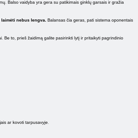
mų. Balso vaidyba yra gera su patikimais ginklų garsais ir gražia
ad laimėti nebus lengva.
Balansas čia geras, pati sistema oponentais
e to, prieš žaidimą galite pasirinkti lytį ir pritaikyti pagrindinio
jais ar kovoti tarpusavyje.