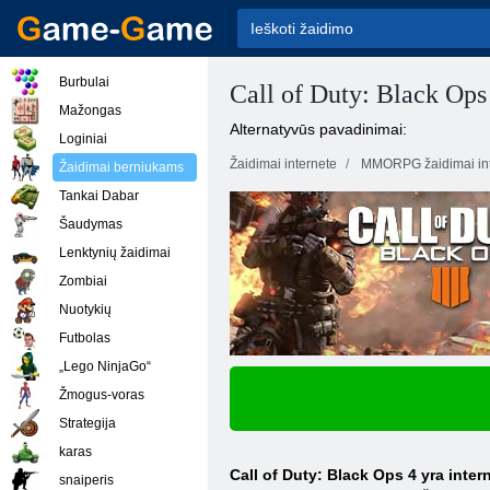
Burbulai
Call of Duty: Black Ops
Mažongas
Alternatyvūs pavadinimai:
Loginiai
Žaidimai internete
MMORPG žaidimai int
Žaidimai berniukams
Tankai Dabar
Šaudymas
Lenktynių žaidimai
Zombiai
Nuotykių
Futbolas
„Lego NinjaGo“
Žmogus-voras
Strategija
karas
Call of Duty: Black Ops 4 yra inter
snaiperis