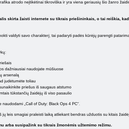
a atrodo neįtikėtinai tikroviška ir yra viena geriausių šio žanro žaidi
lis skirta žaisti internete su tikrais priešininkais, o tai reiškia, k
ti valdyti savo charakterį; tai padaryti padės kūrėjų parengti patarimai. B
ykų:
riešais
iuos dažniausiai naudojate mūšiuose
vų arsenalą
kad judėtumėte toliau
 sunaikinkite priešus iš saugaus atstumo
mtais tūkstančių žaidėjų iš viso pasaulio
site naudodami „Call of Duty: Black Ops 4 PC“.
š jų leis smagiai praleisti laiką atliekant bendras užduotis su kitais žaidė
u arba susipažink su tikrais žmonėmis užtemimo režimu.