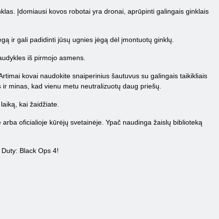
klas. Įdomiausi kovos robotai yra dronai, aprūpinti galingais ginklais
ą ir gali padidinti jūsų ugnies jėgą dėl įmontuotų ginklų.
šaudykles iš pirmojo asmens.
Artimai kovai naudokite snaiperinius šautuvus su galingais taikikliais
s ir minas, kad vienu metu neutralizuotų daug priešų.
laiką, kai žaidžiate.
e arba oficialioje kūrėjų svetainėje. Ypač naudinga žaislų biblioteką
f Duty: Black Ops 4!