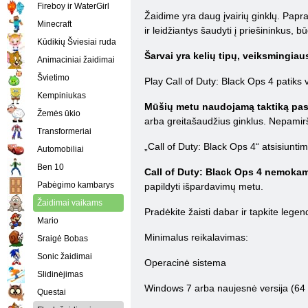
Fireboy ir WaterGirl
Žaidime yra daug įvairių ginklų. Papra
Minecraft
ir leidžiantys šaudyti į priešininkus, 
Kūdikių Šviesiai ruda
Šarvai yra kelių tipų, veiksmingiaus
Animaciniai žaidimai
Švietimo
Play Call of Duty: Black Ops 4 patiks
Kempiniukas
Mūšių metu naudojamą taktiką pasi
Žemės ūkio
arba greitašaudžius ginklus. Nepamirš
Transformeriai
„Call of Duty: Black Ops 4“ atsisiuntim
Automobiliai
Ben 10
Call of Duty: Black Ops 4 nemokama
Pabėgimo kambarys
papildyti išpardavimų metu.
Žaidimai vaikams
Pradėkite žaisti dabar ir tapkite legen
Mario
Minimalus reikalavimas:
Sraigė Bobas
Sonic žaidimai
Operacinė sistema
Slidinėjimas
Windows 7 arba naujesnė versija (64 
Questai