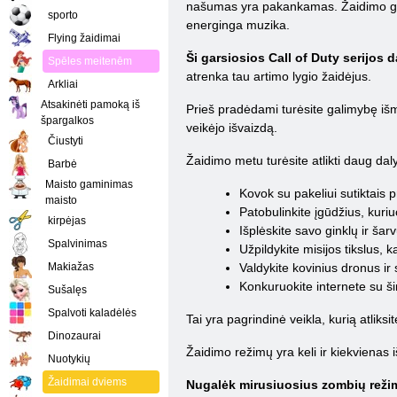
našumas yra pakankamas. Žaidimo grafik
sporto
energinga muzika.
Flying žaidimai
Ši garsiosios Call of Duty serijos da
Spēles meitenēm
atrenka tau artimo lygio žaidėjus.
Arkliai
Atsakinėti pamoką iš
Prieš pradėdami turėsite galimybę išmok
špargalkos
veikėjo išvaizdą.
Čiustyti
Žaidimo metu turėsite atlikti daug dal
Barbė
Maisto gaminimas
Kovok su pakeliui sutiktais p
maisto
Patobulinkite įgūdžius, kur
kirpėjas
Išplėskite savo ginklų ir šar
Spalvinimas
Užpildykite misijos tikslus, 
Makiažas
Valdykite kovinius dronus ir
Konkuruokite internete su ši
Sušalęs
Spalvoti kaladėlės
Tai yra pagrindinė veikla, kurią atlik
Dinozaurai
Žaidimo režimų yra keli ir kiekvienas i
Nuotykių
Žaidimai dviems
Nugalėk mirusiuosius zombių režim