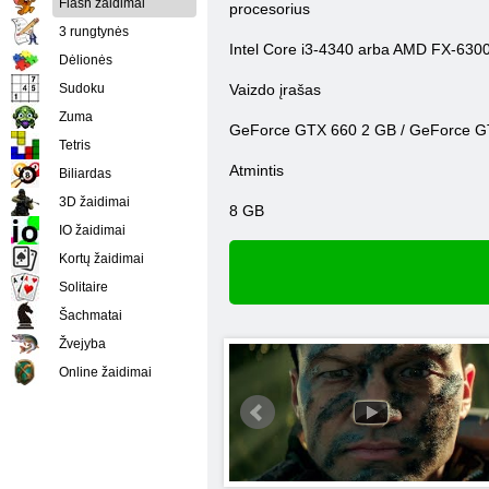
Flash žaidimai
procesorius
3 rungtynės
Intel Core i3-4340 arba AMD FX-630
Dėlionės
Sudoku
Vaizdo įrašas
Zuma
GeForce GTX 660 2 GB / GeForce G
Tetris
Atmintis
Biliardas
3D žaidimai
8 GB
IO žaidimai
Kortų žaidimai
Solitaire
Šachmatai
Žvejyba
Online žaidimai