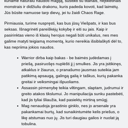
kuriame natūralu naudoti magiją, susitikti su titanais, neįtikėtinais
monstrais ir didžiuliu drakonu, kuris padeda kovoti, kad laimėtų.
Jūs būsite namuose tarp dievų, jei tu žaidi Chaos Rage.
Pirmiausia, turime nuspręsti, kas bus jūsų Viešpats, ir kas bus
seksas. Išnagrinėti pareiškėjų kokybę ir eiti su jais. Kaip ir
pasirinktas vieno iš klasių herojus negali būti unikalus, nes mes
galime matyti teigiamą momentą, kurio nereikia išsiblaškyti dėl to,
kas nepriima jokios naudos.
Warrior dirba kaip bakas - be baimės judėdamas į
priešą, pasiruošęs nuplėšti jį į smulkes. Jis yra įsitikinęs,
atkaklus ir žiaurus, o pranašumo jausmas suteikia jam
patikimą apsaugą, galingą galią ir taškus, kurių pakanka
greitai ir veiksmingai išpuoliams.
Assassin pirmenybę teikia viltingam, slaptam, judrumui ir
greito atakos tikslumui. Jo manipuliacija sunku pastebėti,
kad jis tyliai šliaužia, kad pasiektų mirtiną smūgį.
Mag nenaudoja įprastinio ginklo, nes jo arsenale yra
pakankamai burtų, kad sunaikintumėte kelis priešus, o
likę atstumas nuo jų. Jis turi daugiau galios ir nuolat ją
tobulina.