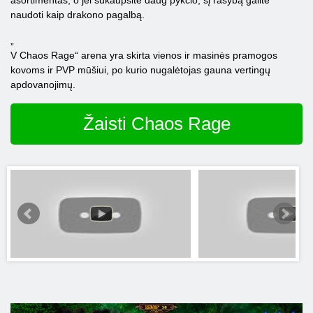
asortimentas, o jei sukaupsite daug pykčio, šį rašybą galite
naudoti kaip drakono pagalbą.
„
V Chaos Rage“ arena yra skirta vienos ir masinės pramogos
kovoms ir PVP mūšiui, po kurio nugalėtojas gauna vertingų
apdovanojimų.
Žaisti Chaos Rage