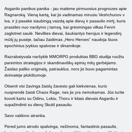
Asgardo panikos panika - jau matėme pirmuosius prognozes apie
Ragnaroką. Vieną kartą, kai jis vadinamas mirusiu Veshchunov v
lva, ir ji pasakė siaubingą vaizdą apie dievų ir pasaulio mirtį, kuris
prasidės nuo nardymo į tamsą, kai grėsmingas vilkas Fenrir
zaglotnet saulė. Nevilties dievai, šaukiantys herojus ir legendinį
mūšį jų pusėje, tačiau žaidimas „Hero Heroes“ naudoja šiuos
epochinius įvykius spalvose ir dinamikoje.
Razrabatyvala naršyklė MMORPG produktas BBG studija ruožtu
paremtos strategijos ir skandinaviškų epinių mitų gerbėjams.
Žaislas paliko originalą, patrauklus, nors jis buvo pagamintas
dvimatėje plokštumoje.
Otsenit visi žavinga žaislų žavesio gali kiekvienas, kuris
nusprendė žaisti Chaos Rage, nes jis yra nemokamas. Jūs turite
kovoti kartu su Odinu, Lokiu, Thoru ir kitais dievais Asgardu ir
supažindinti su dievų Skuld pasauliu.
Savo valdovo atranka.
Pered jums atrodo spalvinga, nežinoma, fantastinis pasaulis,