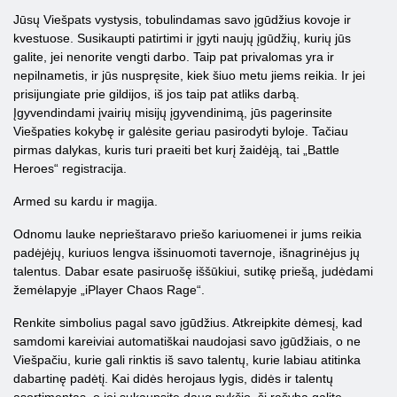
Jūsų Viešpats vystysis, tobulindamas savo įgūdžius kovoje ir
kvestuose. Susikaupti patirtimi ir įgyti naujų įgūdžių, kurių jūs
galite, jei nenorite vengti darbo. Taip pat privalomas yra ir
nepilnametis, ir jūs nuspręsite, kiek šiuo metu jiems reikia. Ir jei
prisijungiate prie gildijos, iš jos taip pat atliks darbą.
Įgyvendindami įvairių misijų įgyvendinimą, jūs pagerinsite
Viešpaties kokybę ir galėsite geriau pasirodyti byloje. Tačiau
pirmas dalykas, kuris turi praeiti bet kurį žaidėją, tai „Battle
Heroes“ registracija.
Armed su kardu ir magija.
Odnomu lauke neprieštaravo priešo kariuomenei ir jums reikia
padėjėjų, kuriuos lengva išsinuomoti tavernoje, išnagrinėjus jų
talentus. Dabar esate pasiruošę iššūkiui, sutikę priešą, judėdami
žemėlapyje „iPlayer Chaos Rage“.
Renkite simbolius pagal savo įgūdžius. Atkreipkite dėmesį, kad
samdomi kareiviai automatiškai naudojasi savo įgūdžiais, o ne
Viešpačiu, kurie gali rinktis iš savo talentų, kurie labiau atitinka
dabartinę padėtį. Kai didės herojaus lygis, didės ir talentų