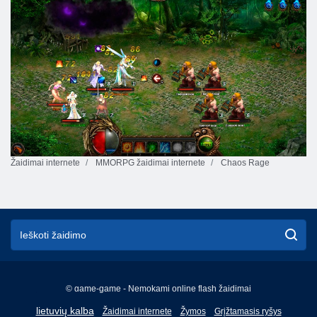
Žaidimai internete
MMORPG žaidimai internete
Chaos Rage
© game-game - Nemokami online flash žaidimai
English
lietuvių kalba
Žaidimai internete
Žymos
Grįžtamasis ryšys