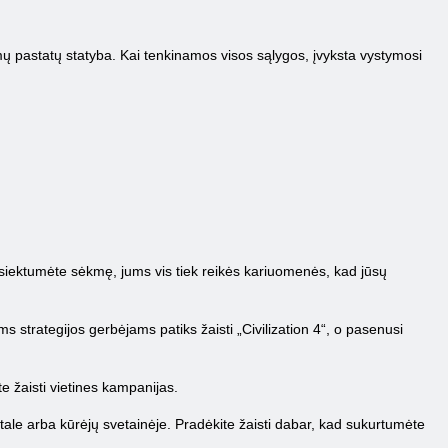
kiamų pastatų statyba. Kai tenkinamos visos sąlygos, įvyksta vystymosi
pasiektumėte sėkmę, jums vis tiek reikės kariuomenės, kad jūsų
ms strategijos gerbėjams patiks žaisti „Civilization 4“, o pasenusi
te žaisti vietines kampanijas.
tale arba kūrėjų svetainėje. Pradėkite žaisti dabar, kad sukurtumėte