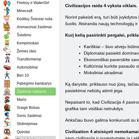
Fireboy ir WaterGirl
Civilizacijos raida 4 vyksta ciklais.
Minecraft
Norint pakeisti erą, turi būti įvykdyto
Kūdikių Šviesiai ruda
šuolis. Atsiranda naujų technologijų i
Animaciniai žaidimai
Kurį kelią pasirinkti pergalei, prik
Švietimo
Kempiniukas
Kariškiai – šiuo atveju būti
Žemės ūkio
Diplomatai pasiekti dominav
Transformeriai
Ekonomiškai paverskite savo
Kultūriniai kurkite pasaulio 
Automobiliai
Moksliniai atradimai
Ben 10
Pabėgimo kambarys
Ką darysite, priklauso nuo jūsų, tači
pasiekimai nebūtų atimti jėga.
Žaidimai vaikams
Mario
Nepaisant to, kad Civilizacija 4 pasiro
Sraigė Bobas
grafika tam visiškai netrukdys.
Sonic žaidimai
Anksčiau buvo galima konkuruoti su kita
Slidinėjimas
Civilization 4 atsisiųsti nemokamai
Questai
savo civilizaciją ir nuvestumėte ją į s