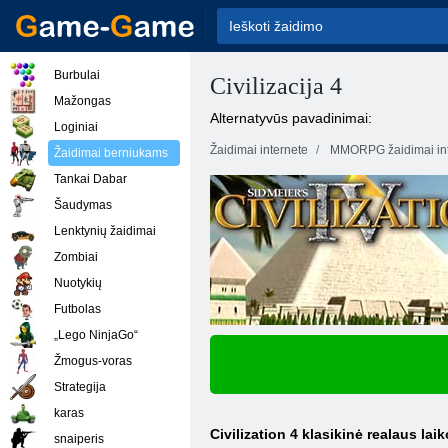
Burbulai
Civilizacija 4
Mažongas
Alternatyvūs pavadinimai:
Loginiai
Žaidimai internete
MMORPG žaidimai int
Žaidimai berniukams
Tankai Dabar
Šaudymas
Lenktynių žaidimai
Zombiai
Nuotykių
Futbolas
„Lego NinjaGo“
Žmogus-voras
Strategija
karas
Civilization 4 klasikinė realaus laik
snaiperis