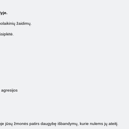
yje.
uolaikinių žaidimų.
siplėtė.
 agresijos
igoje jūsų žmonės patirs daugybę išbandymų, kurie nulems jų ateitį.