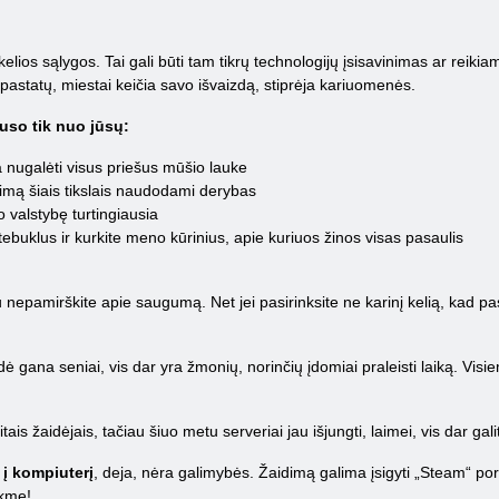
s kelios sąlygos. Tai gali būti tam tikrų technologijų įsisavinimas ar rei
r pastatų, miestai keičia savo išvaizdą, stiprėja kariuomenės.
lauso tik nuo jūsų:
na nugalėti visus priešus mūšio lauke
imą šiais tikslais naudodami derybas
 valstybę turtingiausia
stebuklus ir kurkite meno kūrinius, apie kuriuos žinos visas pasaulis
au nepamirškite apie saugumą. Net jei pasirinksite ne karinį kelią, kad 
dė gana seniai, vis dar yra žmonių, norinčių įdomiai praleisti laiką. Visie
is žaidėjais, tačiau šiuo metu serveriai jau išjungti, laimei, vis dar gali
 į kompiuterį
, deja, nėra galimybės. Žaidimą galima įsigyti „Steam“ por
ėkmę!