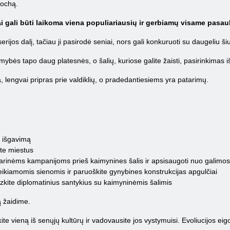
pochą.
tai gali būti laikoma viena populiariausių ir gerbiamų visame pasaul
erijos dalį, tačiau ji pasirodė seniai, nors gali konkuruoti su daugeliu ši
imybės tapo daug platesnės, o šalių, kuriose galite žaisti, pasirinkimas iš
a, lengvai pripras prie valdiklių, o pradedantiesiems yra patarimų.
ų išgavimą
kite miestus
karinėms kampanijoms prieš kaimynines šalis ir apsisaugoti nuo galimos
eikiamomis sienomis ir paruoškite gynybines konstrukcijas apgulčiai
zkite diplomatinius santykius su kaimyninėmis šalimis
ką žaidime.
ite vieną iš senųjų kultūrų ir vadovausite jos vystymuisi. Evoliucijos e