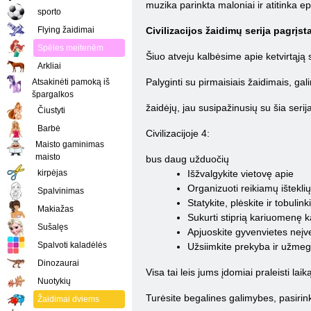
muzika parinkta maloniai ir atitinka e
sporto
Flying žaidimai
Civilizacijos žaidimų serija pagrįs
Spēles meitenēm
Šiuo atveju kalbėsime apie ketvirtąją s
Arkliai
Palyginti su pirmaisiais žaidimais, gal
Atsakinėti pamoką iš
špargalkos
žaidėjų, jau susipažinusių su šia serij
Čiustyti
Barbė
Civilizacijoje 4:
Maisto gaminimas
maisto
bus daug užduočių
kirpėjas
Išžvalgykite vietovę apie
Organizuoti reikiamų ištekli
Spalvinimas
Statykite, plėskite ir tobulin
Makiažas
Sukurti stiprią kariuomenę 
Sušalęs
Apjuoskite gyvenvietes neįv
Spalvoti kaladėlės
Užsiimkite prekyba ir užmeg
Dinozaurai
Visa tai leis jums įdomiai praleisti lai
Nuotykių
Turėsite begalines galimybes, pasirink
Žaidimai dviems