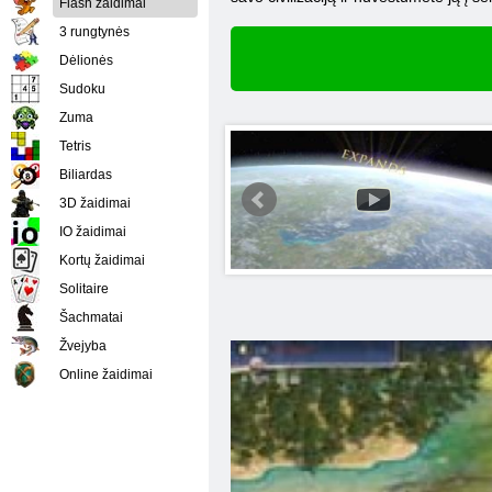
Flash žaidimai
3 rungtynės
Dėlionės
Sudoku
Zuma
Tetris
Biliardas
3D žaidimai
IO žaidimai
Kortų žaidimai
Solitaire
Šachmatai
Žvejyba
Online žaidimai