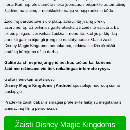
nėra. Kad nepraleistumėte nieko įdomaus, neišjunkite automatinių
žaidimo naujinimų ir neieškokite naujų versijų rankiniu būdu.
Žaidimų parduotuvė siūlo platų, atnaujintą įvairių prekių
asortimentą. Už pirkinius galite atsiskaityti žaidimo valiuta arba
tikrais pinigais. Jei vaikas žaidžia ir nenorite, kad jis pirktų, šią
parinktį galima išjungti įrenginio nustatymuose. Galite žaisti
Disney Magic Kingdoms nemokamai, pirkiniai leidžia išreikšti
padėką kūrėjams už jų darbą.
Galite žaisti neprisijungę iš bet kur, tačiau kai kuriems
žaidimo režimams vis tiek reikalingas interneto ryšys.
Galite nemokamai atsisiųsti
Disney Magic Kingdoms į Android
spustelėję nuorodą šiame
puslapyje.
Pradėkite žaisti dabar ir smagiai praleiskite laiką su mėgstamais
animacinių filmų personažais!
Žaisti Disney Magic Kingdoms