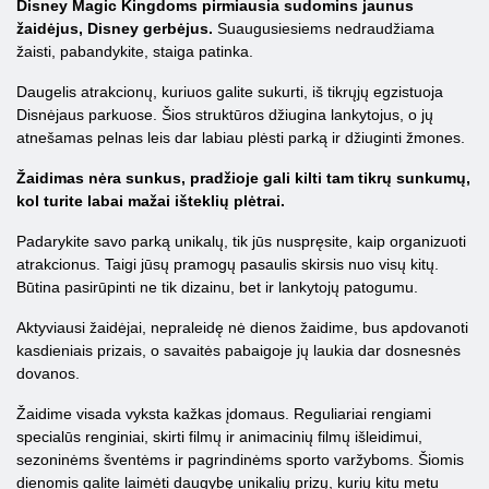
Disney Magic Kingdoms pirmiausia sudomins jaunus
žaidėjus, Disney gerbėjus.
Suaugusiesiems nedraudžiama
žaisti, pabandykite, staiga patinka.
Daugelis atrakcionų, kuriuos galite sukurti, iš tikrųjų egzistuoja
Disnėjaus parkuose. Šios struktūros džiugina lankytojus, o jų
atnešamas pelnas leis dar labiau plėsti parką ir džiuginti žmones.
Žaidimas nėra sunkus, pradžioje gali kilti tam tikrų sunkumų,
kol turite labai mažai išteklių plėtrai.
Padarykite savo parką unikalų, tik jūs nuspręsite, kaip organizuoti
atrakcionus. Taigi jūsų pramogų pasaulis skirsis nuo visų kitų.
Būtina pasirūpinti ne tik dizainu, bet ir lankytojų patogumu.
Aktyviausi žaidėjai, nepraleidę nė dienos žaidime, bus apdovanoti
kasdieniais prizais, o savaitės pabaigoje jų laukia dar dosnesnės
dovanos.
Žaidime visada vyksta kažkas įdomaus. Reguliariai rengiami
specialūs renginiai, skirti filmų ir animacinių filmų išleidimui,
sezoninėms šventėms ir pagrindinėms sporto varžyboms. Šiomis
dienomis galite laimėti daugybę unikalių prizų, kurių kitu metu