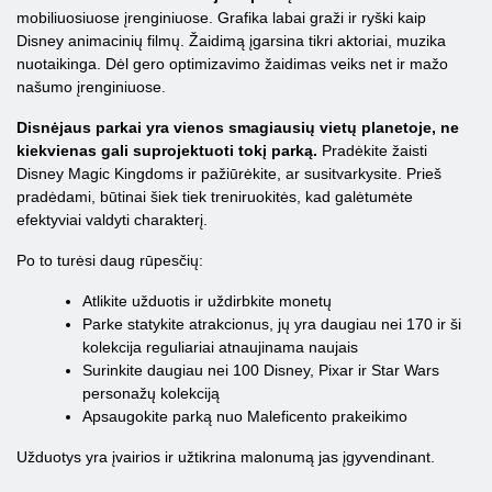
mobiliuosiuose įrenginiuose. Grafika labai graži ir ryški kaip
Disney animacinių filmų. Žaidimą įgarsina tikri aktoriai, muzika
nuotaikinga. Dėl gero optimizavimo žaidimas veiks net ir mažo
našumo įrenginiuose.
Disnėjaus parkai yra vienos smagiausių vietų planetoje, ne
kiekvienas gali suprojektuoti tokį parką.
Pradėkite žaisti
Disney Magic Kingdoms ir pažiūrėkite, ar susitvarkysite. Prieš
pradėdami, būtinai šiek tiek treniruokitės, kad galėtumėte
efektyviai valdyti charakterį.
Po to turėsi daug rūpesčių:
Atlikite užduotis ir uždirbkite monetų
Parke statykite atrakcionus, jų yra daugiau nei 170 ir ši
kolekcija reguliariai atnaujinama naujais
Surinkite daugiau nei 100 Disney, Pixar ir Star Wars
personažų kolekciją
Apsaugokite parką nuo Maleficento prakeikimo
Užduotys yra įvairios ir užtikrina malonumą jas įgyvendinant.