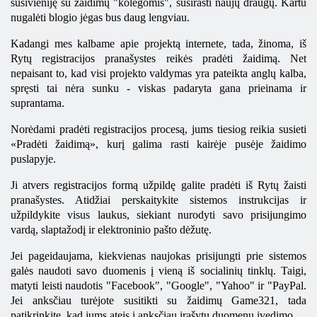
susivieniję su žaidimų "kolegomis", susirasti naujų draugų. Kartu
nugalėti blogio jėgas bus daug lengviau.
Kadangi mes kalbame apie projektą internete, tada, žinoma, iš
Rytų registracijos pranašystes reikės pradėti žaidimą. Net
nepaisant to, kad visi projekto valdymas yra pateikta anglų kalba,
spręsti tai nėra sunku - viskas padaryta gana prieinama ir
suprantama.
Norėdami pradėti registracijos procesą, jums tiesiog reikia susieti
«Pradėti žaidimą», kurį galima rasti kairėje pusėje žaidimo
puslapyje.
Ji atvers registracijos formą užpildę galite pradėti iš Rytų žaisti
pranašystes. Atidžiai perskaitykite sistemos instrukcijas ir
užpildykite visus laukus, siekiant nurodyti savo prisijungimo
vardą, slaptažodį ir elektroninio pašto dėžutę.
Jei pageidaujama, kiekvienas naujokas prisijungti prie sistemos
galės naudoti savo duomenis į vieną iš socialinių tinklų. Taigi,
matyti leisti naudotis "Facebook", "Google", "Yahoo" ir "PayPal.
Jei anksčiau turėjote susitikti su žaidimų Game321, tada
patikrinkite, kad jums ateis į anksčiau įrašytų duomenų įvedimo.