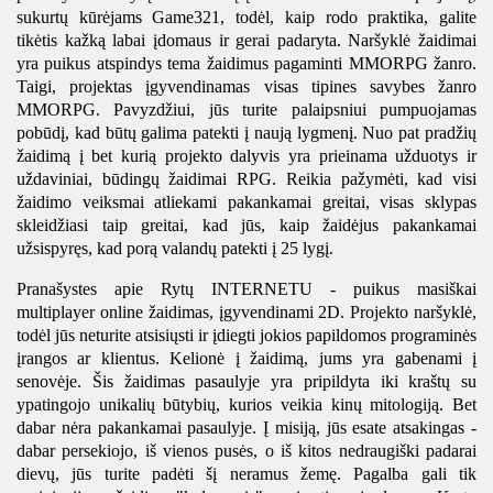
sukurtų kūrėjams Game321, todėl, kaip rodo praktika, galite
tikėtis kažką labai įdomaus ir gerai padaryta. Naršyklė žaidimai
yra puikus atspindys tema žaidimus pagaminti MMORPG žanro.
Taigi, projektas įgyvendinamas visas tipines savybes žanro
MMORPG. Pavyzdžiui, jūs turite palaipsniui pumpuojamas
pobūdį, kad būtų galima patekti į naują lygmenį. Nuo pat pradžių
žaidimą į bet kurią projekto dalyvis yra prieinama užduotys ir
uždaviniai, būdingų žaidimai RPG. Reikia pažymėti, kad visi
žaidimo veiksmai atliekami pakankamai greitai, visas sklypas
skleidžiasi taip greitai, kad jūs, kaip žaidėjus pakankamai
užsispyręs, kad porą valandų patekti į 25 lygį.
Pranašystes apie Rytų INTERNETU - puikus masiškai
multiplayer online žaidimas, įgyvendinami 2D. Projekto naršyklė,
todėl jūs neturite atsisiųsti ir įdiegti jokios papildomos programinės
įrangos ar klientus. Kelionė į žaidimą, jums yra gabenami į
senovėje. Šis žaidimas pasaulyje yra pripildyta iki kraštų su
ypatingojo unikalių būtybių, kurios veikia kinų mitologiją. Bet
dabar nėra pakankamai pasaulyje. Į misiją, jūs esate atsakingas -
dabar persekiojo, iš vienos pusės, o iš kitos nedraugiški padarai
dievų, jūs turite padėti šį neramus žemę. Pagalba gali tik