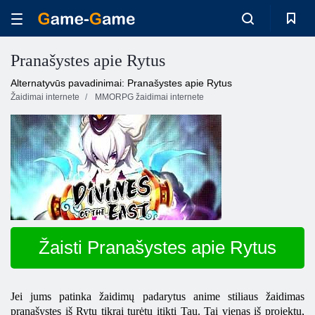
Pranašystes apie Rytus
Alternatyvūs pavadinimai: Pranašystes apie Rytus
Žaidimai internete
MMORPG žaidimai internete
Žaisti Pranašystes apie Rytus
Jei jums patinka žaidimų padarytus anime stiliaus žaidimas
pranašystes iš Rytų tikrai turėtų įtikti Tau. Tai vienas iš projektų,