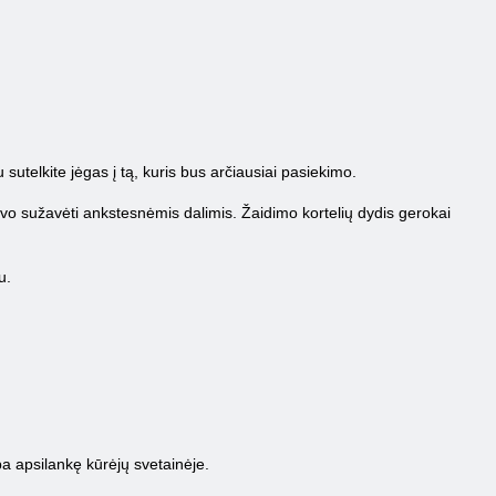
u sutelkite jėgas į tą, kuris bus arčiausiai pasiekimo.
vo sužavėti ankstesnėmis dalimis. Žaidimo kortelių dydis gerokai
u.
ba apsilankę kūrėjų svetainėje.