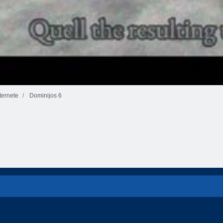
ernete
Dominijos 6