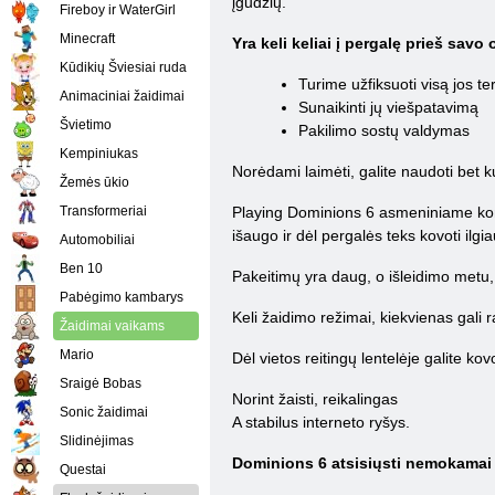
įgūdžių.
Fireboy ir WaterGirl
Minecraft
Yra keli keliai į pergalę prieš sav
Kūdikių Šviesiai ruda
Turime užfiksuoti visą jos ter
Animaciniai žaidimai
Sunaikinti jų viešpatavimą
Švietimo
Pakilimo sostų valdymas
Kempiniukas
Norėdami laimėti, galite naudoti bet kur
Žemės ūkio
Transformeriai
Playing Dominions 6 asmeniniame kompi
išaugo ir dėl pergalės teks kovoti ilgia
Automobiliai
Ben 10
Pakeitimų yra daug, o išleidimo metu, ku
Pabėgimo kambarys
Keli žaidimo režimai, kiekvienas gali 
Žaidimai vaikams
Mario
Dėl vietos reitingų lentelėje galite kovo
Sraigė Bobas
Norint žaisti, reikalingas
Sonic žaidimai
A stabilus interneto ryšys.
Slidinėjimas
Dominions 6 atsisiųsti nemokamai 
Questai