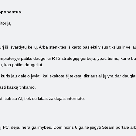
o oponentus.
itoriją
į iš išvardytų kelių. Arba stenkitės iš karto pasiekti visus tikslus ir vėlia
uteryje patiks daugeliui RTS strategijų gerbėjų, ypač tiems, kurie bu
u, kas patiks daugeliui.
ris jau galėjo įvykti, kai skaitote šį tekstą, tikriausiai jų yra dar daugia
rasti kažką tinkamo.
ti tiek su AI, tiek su kitais žaidėjais internete.
į PC
, deja, nėra galimybės. Dominions 6 galite įsigyti Steam portale ar