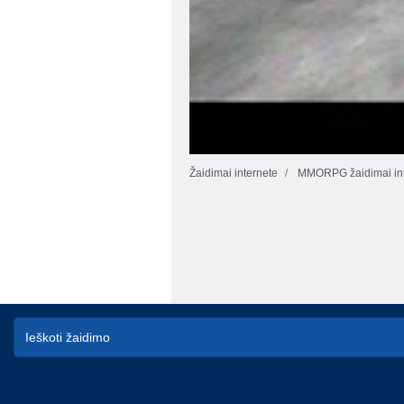
Žaidimai internete
MMORPG žaidimai int