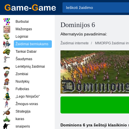
Burbulai
Dominijos 6
Mažongas
Alternatyvūs pavadinimai:
Loginiai
Žaidimai internete
MMORPG žaidimai int
Žaidimai berniukams
Tankai Dabar
Šaudymas
Lenktynių žaidimai
Zombiai
Nuotykių
Futbolas
„Lego NinjaGo“
Žmogus-voras
Strategija
karas
Dominions 6 yra šeštoji klasikinio s
snaiperis