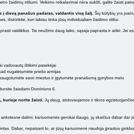
ro žaidimų stiliumi. Veikimo reikalavimai nėra aukšti, galite žaisti patog
į dievą panašus padaras, valdantis visą šalį.
Šių būtybių yra įvairi
ses, išsirinkite, kuri labiau tinka jūsų individualiam žaidimo stiliui.
rasti valdiklius. Tai neužims daug laiko, sąsaja paprasta ir aiški. Jei e
iai vadovautų ištikimi pasekėjai
 kad nugalėtumėte priešo armijas
 apsaugotumėte savo miestus ir įgytumėte pranašumą gynybos metu
sidursite žaisdami Dominions 6.
 kurioje norite žaisti.
Jų daug, atstovaujamos ir tikros egzistuojančios
su ankstesne dalimi, kariuomenės gerokai išaugo, jų skaičius dabar dar į
intas. Dabar, nepaisant to, ar jūsų kariuomenė naudoja įprastus ginklus