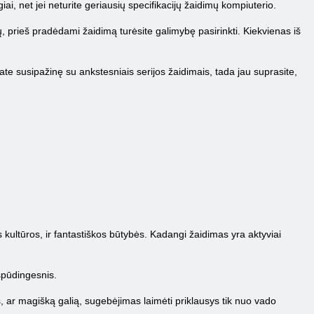
iai, net jei neturite geriausių specifikacijų žaidimų kompiuterio.
ų, prieš pradėdami žaidimą turėsite galimybę pasirinkti. Kiekvienas iš
sate susipažinę su ankstesniais serijos žaidimais, tada jau suprasite,
 kultūros, ir fantastiškos būtybės. Kadangi žaidimas yra aktyviai
spūdingesnis.
, ar magišką galią, sugebėjimas laimėti priklausys tik nuo vado