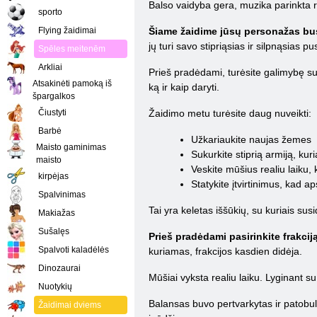
Balso vaidyba gera, muzika parinkta ret
sporto
Flying žaidimai
Šiame žaidime jūsų personažas bus 
jų turi savo stipriąsias ir silpnąsias pu
Spēles meitenēm
Arkliai
Prieš pradėdami, turėsite galimybę sup
Atsakinėti pamoką iš
ką ir kaip daryti.
špargalkos
Čiustyti
Žaidimo metu turėsite daug nuveikti:
Barbė
Užkariaukite naujas žemes
Maisto gaminimas
Sukurkite stiprią armiją, kur
maisto
Veskite mūšius realiu laiku,
kirpėjas
Statykite įtvirtinimus, kad
Spalvinimas
Tai yra keletas iššūkių, su kuriais su
Makiažas
Sušalęs
Prieš pradėdami pasirinkite frakciją,
Spalvoti kaladėlės
kuriamas, frakcijos kasdien didėja.
Dinozaurai
Mūšiai vyksta realiu laiku. Lyginant 
Nuotykių
Balansas buvo pertvarkytas ir patobul
Žaidimai dviems