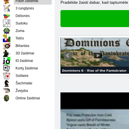
Flash žaidimai
Pradėkite žaisti dabar, kad taptumėte
3 rungtynės
Dėlionės
Sudoku
Zuma
Tetris
Biliardas
3D žaidimai
IO žaidimai
Kortų žaidimai
Solitaire
Šachmatai
Žvejyba
Online žaidimai