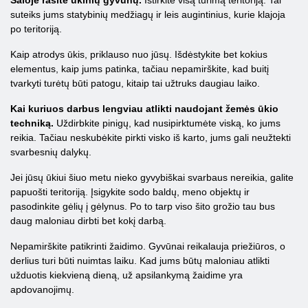
Saloje rasite ūkinių gyvūnų.
Ištirkite visą turimą teritoriją. Tai
suteiks jums statybinių medžiagų ir leis augintinius, kurie klajoja
po teritoriją.
Kaip atrodys ūkis, priklauso nuo jūsų. Išdėstykite bet kokius
elementus, kaip jums patinka, tačiau nepamirškite, kad buitį
tvarkyti turėtų būti patogu, kitaip tai užtruks daugiau laiko.
Kai kuriuos darbus lengviau atlikti naudojant žemės ūkio
techniką.
Uždirbkite pinigų, kad nusipirktumėte viską, ko jums
reikia. Tačiau neskubėkite pirkti visko iš karto, jums gali neužtekti
svarbesnių dalykų.
Jei jūsų ūkiui šiuo metu nieko gyvybiškai svarbaus nereikia, galite
papuošti teritoriją. Įsigykite sodo baldų, meno objektų ir
pasodinkite gėlių į gėlynus. Po to tarp viso šito grožio tau bus
daug maloniau dirbti bet kokį darbą.
Nepamirškite patikrinti žaidimo. Gyvūnai reikalauja priežiūros, o
derlius turi būti nuimtas laiku. Kad jums būtų maloniau atlikti
užduotis kiekvieną dieną, už apsilankymą žaidime yra
apdovanojimų.