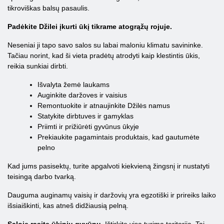
tikroviškas balsų pasaulis.
Padėkite Džilei įkurti ūkį tikrame atogrąžų rojuje.
Neseniai ji tapo savo salos su labai maloniu klimatu savininke.
Tačiau norint, kad ši vieta pradėtų atrodyti kaip klestintis ūkis,
reikia sunkiai dirbti.
Išvalyta žemė laukams
Auginkite daržoves ir vaisius
Remontuokite ir atnaujinkite Džilės namus
Statykite dirbtuves ir gamyklas
Priimti ir prižiūrėti gyvūnus ūkyje
Prekiaukite pagamintais produktais, kad gautumėte
pelno
Kad jums pasisektų, turite apgalvoti kiekvieną žingsnį ir nustatyti
teisingą darbo tvarką.
Dauguma auginamų vaisių ir daržovių yra egzotiški ir prireiks laiko
išsiaiškinti, kas atneš didžiausią pelną.