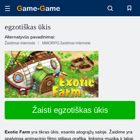
egzotiškas ūkis
Alternatyvūs pavadinimai:
Žaidimai internete
MMORPG žaidimai internete
Žaisti egzotiškas ūkis
Exotic Farm
yra tikras ūkis, esantis atogrąžų saloje. Žaidime yra
spalvinga animacinio filmo stiliaus grafika, linksma muzika ir labai