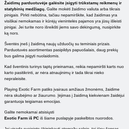
Žaidimų parduotuvėje galėsite įsigyti trūkstamų reikmenų ir
statybinių medžiagų.
Galite mokėti žaidimo valiuta arba tikrais
pinigais. Pirkti nebūtina, tačiau nepamirškite, kad žaidimas yra
visiškai nemokamas ir kūrėjų vienintelės pajamos yra jūsų išleisti
pinigai. Jei turite noro išreikšti jiems savo dėkingumą, nusipirkite
ką nors.
Šventės įneš į žaidimą naujų užduočių su teminiais prizais.
Parduotuvės asortimentas pasipildys papuošalais, daug prekių
bus galima įsigyti nuolaidomis.
Kad šventinis turinys taptų prieinamas, reikia nepamiršti karts nuo
karto pasitikrinti, ar nėra atnaujinimų ir tada tikrai nieko
nepraleisite.
Playing Exotic Farm patiks įvairaus amžiaus žmonėms, žaidime
nėra skubėjimo ar žiaurumo. Įėjimas į žaidimą kiekvienam žaidėjui
garantuoja teigiamas emocijas.
Galite nemokamai atsisiųsti
Exotic Farm iš PC
iš šiame puslapyje paskelbtos nuorodos.
Jei visada svajojote ūkininkauti atogrąžų saloje, tai jūsų šansas,