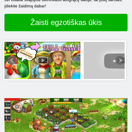
įdiekite žaidimą dabar!
Žaisti egzotiškas ūkis