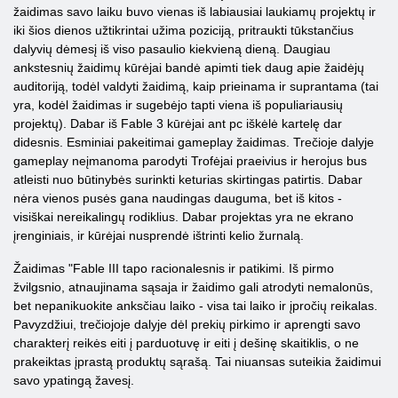
žaidimas savo laiku buvo vienas iš labiausiai laukiamų projektų ir
iki šios dienos užtikrintai užima poziciją, pritraukti tūkstančius
dalyvių dėmesį iš viso pasaulio kiekvieną dieną. Daugiau
ankstesnių žaidimų kūrėjai bandė apimti tiek daug apie žaidėjų
auditoriją, todėl valdyti žaidimą, kaip prieinama ir suprantama (tai
yra, kodėl žaidimas ir sugebėjo tapti viena iš populiariausių
projektų). Dabar iš Fable 3 kūrėjai ant pc iškėlė kartelę dar
didesnis. Esminiai pakeitimai gameplay žaidimas. Trečioje dalyje
gameplay neįmanoma parodyti Trofėjai praeivius ir herojus bus
atleisti nuo būtinybės surinkti keturias skirtingas patirtis. Dabar
nėra vienos pusės gana naudingas dauguma, bet iš kitos -
visiškai nereikalingų rodiklius. Dabar projektas yra ne ekrano
įrenginiais, ir kūrėjai nusprendė ištrinti kelio žurnalą.
Žaidimas "Fable III tapo racionalesnis ir patikimi. Iš pirmo
žvilgsnio, atnaujinama sąsaja ir žaidimo gali atrodyti nemalonūs,
bet nepanikuokite anksčiau laiko - visa tai laiko ir įpročių reikalas.
Pavyzdžiui, trečiojoje dalyje dėl prekių pirkimo ir aprengti savo
charakterį reikės eiti į parduotuvę ir eiti į dešinę skaitiklis, o ne
prakeiktas įprastą produktų sąrašą. Tai niuansas suteikia žaidimui
savo ypatingą žavesį.