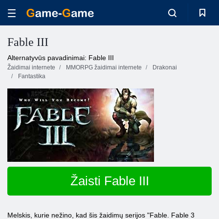
Fable III
Alternatyvūs pavadinimai: Fable III
Žaidimai internete
MMORPG žaidimai internete
Drakonai
Fantastika
Žaisti Fable III
Melskis, kurie nežino, kad šis žaidimų serijos "Fable. Fable 3