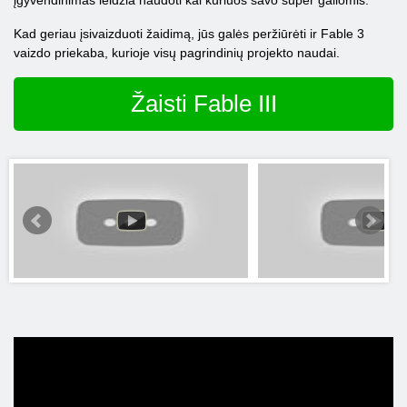
įgyvendinimas leidžia naudoti kai kuriuos savo super galiomis.
Kad geriau įsivaizduoti žaidimą, jūs galės peržiūrėti ir Fable 3
vaizdo priekaba, kurioje visų pagrindinių projekto naudai.
Žaisti Fable III