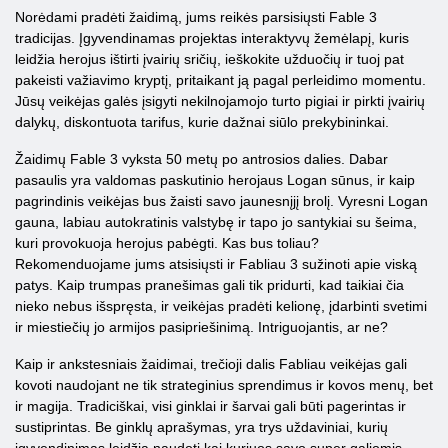
Norėdami pradėti žaidimą, jums reikės parsisiųsti Fable 3
tradicijas. Įgyvendinamas projektas interaktyvų žemėlapį, kuris
leidžia herojus ištirti įvairių sričių, ieškokite užduočių ir tuoj pat
pakeisti važiavimo kryptį, pritaikant ją pagal perleidimo momentu.
Jūsų veikėjas galės įsigyti nekilnojamojo turto pigiai ir pirkti įvairių
dalykų, diskontuota tarifus, kurie dažnai siūlo prekybininkai.
Žaidimų Fable 3 vyksta 50 metų po antrosios dalies. Dabar
pasaulis yra valdomas paskutinio herojaus Logan sūnus, ir kaip
pagrindinis veikėjas bus žaisti savo jaunesnįjį brolį. Vyresni Logan
gauna, labiau autokratinis valstybę ir tapo jo santykiai su šeima,
kuri provokuoja herojus pabėgti. Kas bus toliau?
Rekomenduojame jums atsisiųsti ir Fabliau 3 sužinoti apie viską
patys. Kaip trumpas pranešimas gali tik pridurti, kad taikiai čia
nieko nebus išspręsta, ir veikėjas pradėti kelionę, įdarbinti svetimi
ir miestiečių jo armijos pasipriešinimą. Intriguojantis, ar ne?
Kaip ir ankstesniais žaidimai, trečioji dalis Fabliau veikėjas gali
kovoti naudojant ne tik strateginius sprendimus ir kovos menų, bet
ir magija. Tradiciškai, visi ginklai ir šarvai gali būti pagerintas ir
sustiprintas. Be ginklų aprašymas, yra trys uždaviniai, kurių