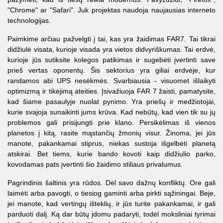
"Chrome" ar "Safari". Juk projektas naudoja naujausias interneto
technologijas.
Paimkime arčiau pažvelgti į tai, kas yra žaidimas FAR7. Tai tikrai
didžiulė visata, kurioje visada yra vietos didvyriškumas. Tai erdvė,
kurioje jūs sutiksite kolegos patikimas ir sugebėti įvertinti save
prieš vertas oponentų. Šis sektorius yra giliai erdvėje, kur
randamos abi UPS nesėkmės. Svarbiausia - visuomet išlaikyti
optimizmą ir tikėjimą ateities. Įsivažiuoja
FAR
7 žaisti, pamatysite,
kad šiame pasaulyje nuolat pynimo. Yra priešų ir medžiotojai,
kurie svajoja sunaikinti jums krūva. Kad nebūtų, kad vien tik su jų
problemos gali prisijungti prie klano. Persikėlimas iš vienos
planetos į kitą, rasite mąstančių žmonių visur. Žinoma, jei jūs
manote, pakankamai stiprus, niekas sustoja išgelbėti planetą
atskirai. Bet tiems, kurie bando kovoti kaip didžiulio parko,
kovodamas pats įvertinti šio žaidimo stiliaus privalumus.
Pagrindinis šaltinis yra rūdos. Dėl savo dažnų konfliktų. Ore gali
laimėti arba pavogti, o tiesiog gaminti arba pirkti sąžiningai. Beje,
jei manote, kad vertingų išteklių, ir jūs turite pakankamai, ir gali
parduoti dalį. Ką dar būtų įdomu padaryti, todėl moksliniai tyrimai