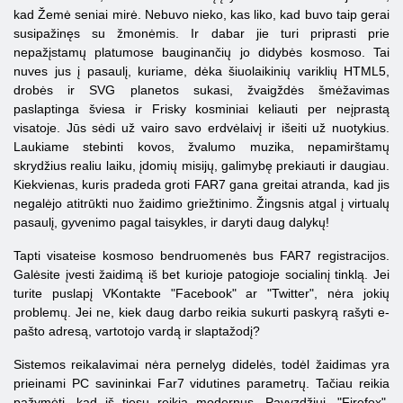
kad Žemė seniai mirė. Nebuvo nieko, kas liko, kad buvo taip gerai
susipažinęs su žmonėmis. Ir dabar jie turi priprasti prie
nepažįstamų platumose bauginančių jo didybės kosmoso. Tai
nuves jus į pasaulį, kuriame, dėka šiuolaikinių variklių HTML5,
drobės ir SVG planetos sukasi, žvaigždės šmėžavimas
paslaptinga šviesa ir Frisky kosminiai keliauti per neįprastą
visatoje. Jūs sėdi už vairo savo erdvėlaivį ir išeiti už nuotykius.
Laukiame stebinti kovos, žvalumo muzika, nepamirštamų
skrydžius realiu laiku, įdomių misijų, galimybę prekiauti ir daugiau.
Kiekvienas, kuris pradeda groti FAR7 gana greitai atranda, kad jis
negalėjo atitrūkti nuo žaidimo griežtinimo. Žingsnis atgal į virtualų
pasaulį, gyvenimo pagal taisykles, ir daryti daug dalykų!
Tapti visateise kosmoso bendruomenės bus FAR7 registracijos.
Galėsite įvesti žaidimą iš bet kurioje patogioje socialinį tinklą. Jei
turite puslapį VKontakte "Facebook" ar "Twitter", nėra jokių
problemų. Jei ne, kiek daug darbo reikia sukurti paskyrą rašyti e-
pašto adresą, vartotojo vardą ir slaptažodį?
Sistemos reikalavimai nėra pernelyg didelės, todėl žaidimas yra
prieinami PC savininkai Far7 vidutines parametrų. Tačiau reikia
pažymėti, kad iš tiesų reikia modernus. Pavyzdžiui, "Firefox",