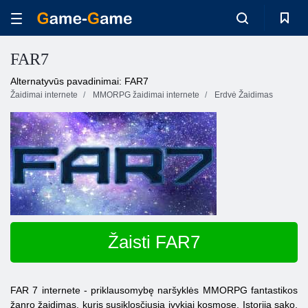
FAR7
Alternatyvūs pavadinimai: FAR7
Žaidimai internete
MMORPG žaidimai internete
Erdvė Žaidimas
Žaisti FAR7
FAR
7
internete
- priklausomybę naršyklės
MMORPG
fantastikos
žanro žaidimas, kuris susiklosčiusią įvykiai kosmose. Istorija sako,