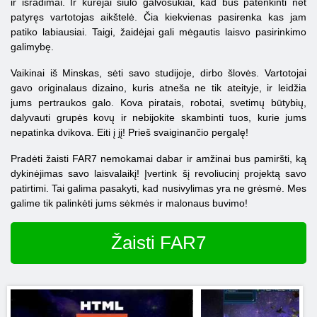
ir išradimai. Ir kūrėjai siūlo galvosūkiai, kad bus patenkinti net
patyręs vartotojas aikštelė. Čia kiekvienas pasirenka kas jam
patiko labiausiai. Taigi, žaidėjai gali mėgautis laisvo pasirinkimo
galimybę.
Vaikinai iš Minskas, sėti savo studijoje, dirbo šlovės. Vartotojai
gavo originalaus dizaino, kuris atneša ne tik ateityje, ir leidžia
jums pertraukos galo. Kova piratais, robotai, svetimų būtybių,
dalyvauti grupės kovų ir nebijokite skambinti tuos, kurie jums
nepatinka dvikova. Eiti į jį! Prieš svaiginančio pergalę!
Pradėti žaisti FAR7 nemokamai dabar ir amžinai bus pamiršti, ką
dykinėjimas savo laisvalaikį! Įvertink šį revoliucinį projektą savo
patirtimi. Tai galima pasakyti, kad nusivylimas yra ne grėsmė. Mes
galime tik palinkėti jums sėkmės ir malonaus buvimo!
Žaisti FAR7