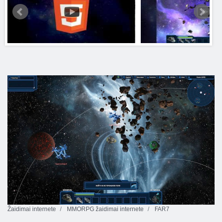
Žaidimai internete
MMORPG žaidimai internete
FAR7