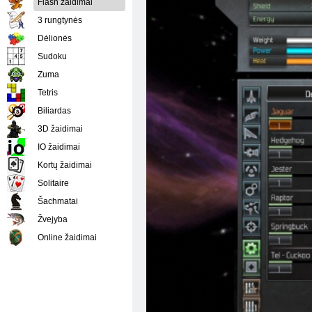
Flash žaidimai
3 rungtynės
Dėlionės
Sudoku
Zuma
Tetris
Biliardas
3D žaidimai
IO žaidimai
Kortų žaidimai
Solitaire
Šachmatai
Žvejyba
Online žaidimai