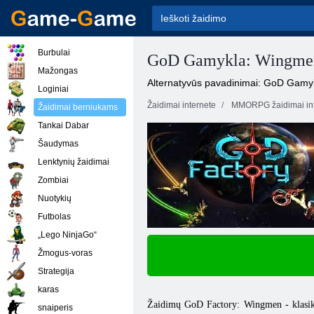
Burbulai
GoD Gamykla: Wingme
Mažongas
Alternatyvūs pavadinimai: GoD Gam
Loginiai
Žaidimai internete
MMORPG žaidimai int
Žaidimai berniukams
Tankai Dabar
Šaudymas
Lenktynių žaidimai
Zombiai
Nuotykių
Futbolas
„Lego NinjaGo“
Žmogus-voras
Strategija
karas
Žaidimų GoD Factory: Wingmen - klasikin
snaiperis