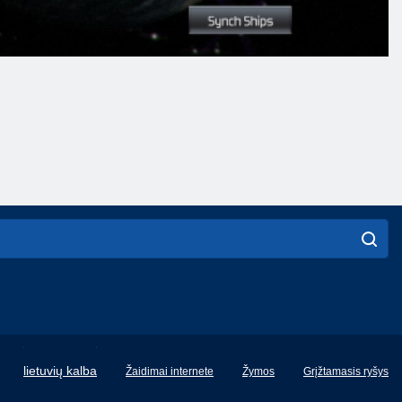
English
lietuvių kalba
Žaidimai internete
Žymos
Grįžtamasis ryšys
Français