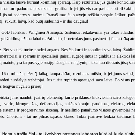
visiška laisvė kuriant kosminių aparatų. Kaip rezultatas, jūs galite kontroliuot
mas turi padoraus pakankamai grafika. Ir jei jūs vis dar pasinaudoti 3D akinius 
ol jis tai padarys su tavimi. Pranašumas šiuo atveju reiškia pergalę. Ieškoti p
 sukurti laivą, kad būtų suderinti - ir dar daugiau!
a
GoD
fabrikas
:
Wingmen
Atsisiųsti. Sistemos reikalavimai yra tokie atlaidus,
ti žaidimą užima labai mažai laiko, ir netrukus jums pasinerti į fantastišką at
. Bet vis tiek turite pradėti angaro. Nes čia kurti ir tobulinti savo laivą. Žaidim
eneratoriai ir sparnus ir specialieji įtaisai, sugebėjimus ir ginklus ir elektros 
matote, yra tarpusavyje susiję. Daugiau rungtynių - tada tuo didesnis jūsų šans
- 16 d minučių. Per šį laiką, tampa aišku, rezultatas mūšio, ir jei jums sekasi
 sėdėti nuošalyje stebėtojai. Jūs turite rūpintis apsaugoti savo laivą. Po visus 
s lengvai nugalėti priešų!
idžia jums naudoti įvairių elementų, kurie priklauso kiekvienam savo kategori
, svorio, kirmgraužos, deformacijos, aukštas kraujo spaudimas, elektros, elek
sistemą ir progresavimo sistemą. Ir neeilinio panašumo visatos gyventojai nes
s, Chorions - tai ne pilnas sąrašas klases. Tokia įvairovė leidžia žaidimas l
mų įdomus traškučiai - tai žvejybos pastangų labdaros kūrėjai, kurie rūpi