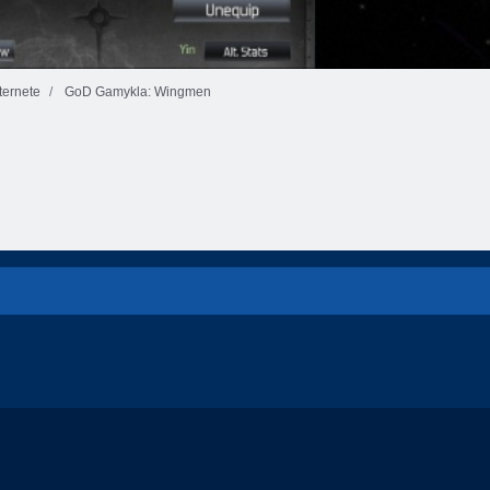
ernete
GoD Gamykla: Wingmen