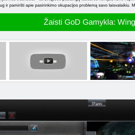
g ir pamiršti apie pasirinkimo okupacijos problemą savo laisvalaikiu. Mes 
Žaisti GoD Gamykla: Win