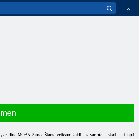
gmen
įgyvendina MOBA žanro. Šiame veiksmo žaidimas vartotojai skatinami tapti