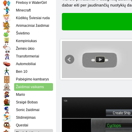
Fireboy ir WaterGirl
dabar eiti per jaudinančių nuotykių dau
Minecraft
Kūdikių Šviesiai ruda
Animaciniai žaidimai
Švietimo
Kempiniukas
Žemės ūkio
Transformeriai
Automobiliai
Ben 10
Pabėgimo kambarys
Žaidimai vaikams
Mario
Sraigė Bobas
Sonic žaidimai
Slidinėjimas
Questai