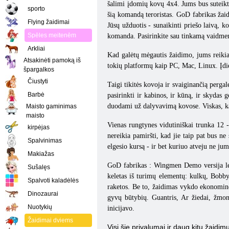
šalimi įdomių kovų 4x4. Jums bus suteikta 
sporto
šią komandą teroristas. GoD fabrikas žaidi
Flying žaidimai
Jūsų užduotis - sunaikinti priešo laivą, k
Spēles meitenēm
komanda. Pasirinkite sau tinkamą vaidmenį,
Arkliai
Kad galėtų mėgautis žaidimo, jums reiki
Atsakinėti pamoką iš
tokių platformų kaip PC, Mac, Linux. Įdieg
špargalkos
Čiustyti
Taigi tikitės kovoja ir svaiginančią pergalę
Barbė
pasirinkti ir kabinos, ir kūną, ir skydas g
duodami už dalyvavimą kovose. Viskas, ką 
Maisto gaminimas
maisto
Vienas rungtynes ​​vidutiniškai trunka 12 
kirpėjas
nereikia pamiršti, kad jie taip pat bus ne
Spalvinimas
elgesio kursą - ir bet kuriuo atveju ne jum
Makiažas
GoD
fabrikas
:
Wingmen
Demo versija le
Sušalęs
keletas iš turimų elementų: kulkų, Bobby
Spalvoti kaladėlės
raketos. Be to, žaidimas vykdo ekonominę 
Dinozaurai
gyvų būtybių. Guantris, Ar žiedai, žmonė
Nuotykių
inicijavo.
Žaidimai dviems
Visi šie privalumai ir daug kitų žaidi