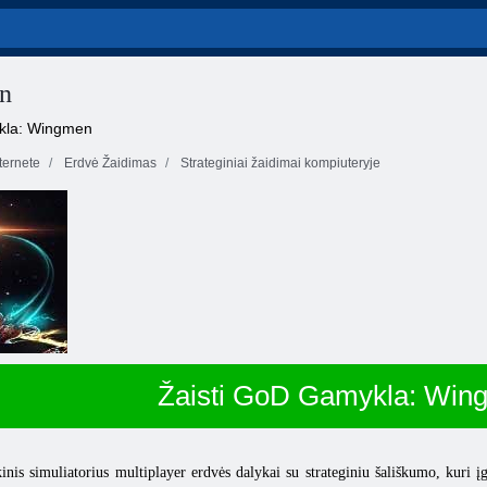
n
ykla: Wingmen
ernete
Erdvė Žaidimas
Strateginiai žaidimai kompiuteryje
Žaisti GoD Gamykla: Win
is simuliatorius multiplayer erdvės dalykai su strateginiu šališkumo, kuri 