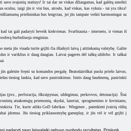
i savo svajonių statinys! Ir tai dar ne viskas džiaugsmas, kad galėtų suteikti
oculus, taigi jūs ir visi bus, atrodo, kad viskas, kas vyksta - tai yra tikra!
ažeidžiamumą priešininkas bus lengviau, jei jūs tampate veikti harmoningai su
 kad tai gali padaryti beveik kiekvienas. Svarbiausia - interneto, ir vienas iš
mosferą burbuliuoja renginius.
o metu jūs visada turite grįžti čia išlaikyti laivą į atitinkamą valstybę. Galite
laidus ir variklius ir daug daugiau. Laivai pagerės dėl taškų uždirbo. Ir taškai
ai.
, jūs galėsite švęsti su komandos pergalę. Beatodairiškai puola priešo laivus,
priešus tiesiog laukia, kad savo pasirinkimus. Imtis daug šaudmenų, pasirinkti
jas (pvz., perforacija, iškraipymas, uždegimas, perkrovos, detonacija). Štai
troninių atsakomųjų priemonių, skydai, lazeriai, sprogmenims ir šoviniams,
iskiria. Tie, kurie atliks
GoD
fabrikas
:
Wingmen
, patenkinti įvairių rūšių
abai įdomus. Jūs tiesiog priklausomybę gameplay, ir jūs vėl ir vėl grįžti į
nasi padaryti savo laisvalaikį nebuvo nuobodu rezultatas. Prisijunk