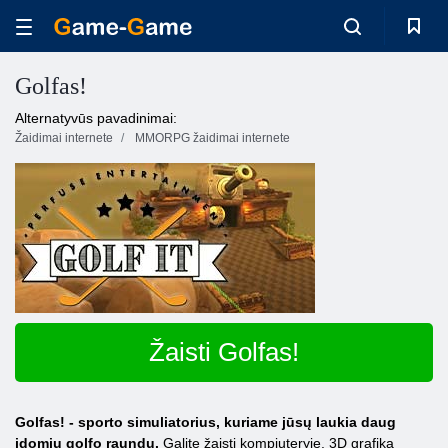
Golfas!
Alternatyvūs pavadinimai:
Žaidimai internete
MMORPG žaidimai internete
Žaisti Golfas!
Golfas! - sporto simuliatorius, kuriame jūsų laukia daug
įdomių golfo raundų.
Galite žaisti kompiuteryje. 3D grafika