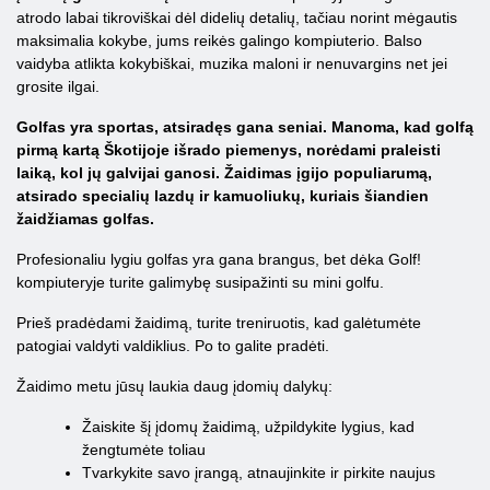
atrodo labai tikroviškai dėl didelių detalių, tačiau norint mėgautis
maksimalia kokybe, jums reikės galingo kompiuterio. Balso
vaidyba atlikta kokybiškai, muzika maloni ir nenuvargins net jei
grosite ilgai.
Golfas yra sportas, atsiradęs gana seniai. Manoma, kad golfą
pirmą kartą Škotijoje išrado piemenys, norėdami praleisti
laiką, kol jų galvijai ganosi. Žaidimas įgijo populiarumą,
atsirado specialių lazdų ir kamuoliukų, kuriais šiandien
žaidžiamas golfas.
Profesionaliu lygiu golfas yra gana brangus, bet dėka Golf!
kompiuteryje turite galimybę susipažinti su mini golfu.
Prieš pradėdami žaidimą, turite treniruotis, kad galėtumėte
patogiai valdyti valdiklius. Po to galite pradėti.
Žaidimo metu jūsų laukia daug įdomių dalykų:
Žaiskite šį įdomų žaidimą, užpildykite lygius, kad
žengtumėte toliau
Tvarkykite savo įrangą, atnaujinkite ir pirkite naujus