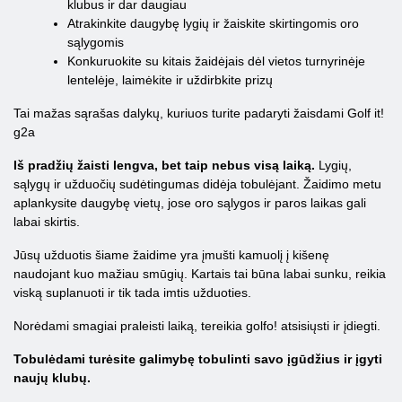
klubus ir dar daugiau
Atrakinkite daugybę lygių ir žaiskite skirtingomis oro
sąlygomis
Konkuruokite su kitais žaidėjais dėl vietos turnyrinėje
lentelėje, laimėkite ir uždirbkite prizų
Tai mažas sąrašas dalykų, kuriuos turite padaryti žaisdami Golf it!
g2a
Iš pradžių žaisti lengva, bet taip nebus visą laiką.
Lygių,
sąlygų ir užduočių sudėtingumas didėja tobulėjant. Žaidimo metu
aplankysite daugybę vietų, jose oro sąlygos ir paros laikas gali
labai skirtis.
Jūsų užduotis šiame žaidime yra įmušti kamuolį į kišenę
naudojant kuo mažiau smūgių. Kartais tai būna labai sunku, reikia
viską suplanuoti ir tik tada imtis užduoties.
Norėdami smagiai praleisti laiką, tereikia golfo! atsisiųsti ir įdiegti.
Tobulėdami turėsite galimybę tobulinti savo įgūdžius ir įgyti
naujų klubų.