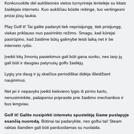
Konkuruokite dėl aukštesnės vietos turnyrinėje lentelėje su kitais
žaidėjais internetu. Kuo aukščiau būsite reitinge, tuo vertingesni
prizai jūsų laukia.
Play Golf it! Tai galite padaryti tiek neprisijungę, tiek prisijungę,
viskas priklauso nuo pasirinkto režimo. Smagu, kad kūrėjai
pasirūpino, kad žaidime būtų galimybė leisti laiką net ir be
interneto ryšio.
Įveikti kitų žmonių pasiekimus gali būti gana sunku, nes tarp jų
gali būti ir daugiau patyrusių golfo žaidėjų.
Lygių yra daug ir jų skaičius periodiškai didėja išleidžiant
naujinimus.
Net jei ir nepavyks įveikti kiekvieno lygio iš pirmo karto,
nenusiminkite, palaipsniui priprasite prie žaidimo mechanikos ir
bus lengviau.
Golf it! Galite nusipirkti internetu spustelėję šiame puslapyje
esančią nuorodą.
Būtinai tai padarykite, nes golfui tai! Steam
raktas šiandien gali būti parduodamas su nuolaida.