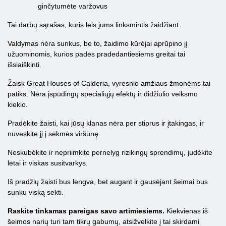
ginčytumėte varžovus
Tai darbų sąrašas, kuris leis jums linksmintis žaidžiant.
Valdymas nėra sunkus, be to, žaidimo kūrėjai aprūpino jį
užuominomis, kurios padės pradedantiesiems greitai tai
išsiaiškinti.
Žaisk Great Houses of Calderia, vyresnio amžiaus žmonėms tai
patiks. Nėra įspūdingų specialiųjų efektų ir didžiulio veiksmo
kiekio.
Pradėkite žaisti, kai jūsų klanas nėra per stiprus ir įtakingas, ir
nuveskite jį į sėkmės viršūnę.
Neskubėkite ir nepriimkite pernelyg rizikingų sprendimų, judėkite
lėtai ir viskas susitvarkys.
Iš pradžių žaisti bus lengva, bet augant ir gausėjant šeimai bus
sunku viską sekti.
Raskite tinkamas pareigas savo artimiesiems.
Kiekvienas iš
šeimos narių turi tam tikrų gabumų, atsižvelkite į tai skirdami