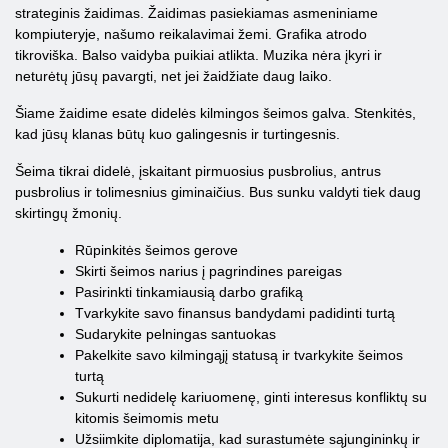
strateginis žaidimas. Žaidimas pasiekiamas asmeniniame
kompiuteryje, našumo reikalavimai žemi. Grafika atrodo
tikroviška. Balso vaidyba puikiai atlikta. Muzika nėra įkyri ir
neturėtų jūsų pavargti, net jei žaidžiate daug laiko.
Šiame žaidime esate didelės kilmingos šeimos galva. Stenkitės,
kad jūsų klanas būtų kuo galingesnis ir turtingesnis.
Šeima tikrai didelė, įskaitant pirmuosius pusbrolius, antrus
pusbrolius ir tolimesnius giminaičius. Bus sunku valdyti tiek daug
skirtingų žmonių.
Rūpinkitės šeimos gerove
Skirti šeimos narius į pagrindines pareigas
Pasirinkti tinkamiausią darbo grafiką
Tvarkykite savo finansus bandydami padidinti turtą
Sudarykite pelningas santuokas
Pakelkite savo kilmingąjį statusą ir tvarkykite šeimos
turtą
Sukurti nedidelę kariuomenę, ginti interesus konfliktų su
kitomis šeimomis metu
Užsiimkite diplomatija, kad surastumėte sąjungininkų ir