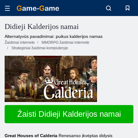
Didieji Kalderijos namai
Alternatyvūs pavadinimai: puikus kalderijos namas
Žaidimai internete
MMORPG žaidimai internete
Strateginiai žaidimai kompiuteryje
Žaisti Didieji Kalderijos namai
Great Houses of Calderia
Renesanso įkvėptas didysis