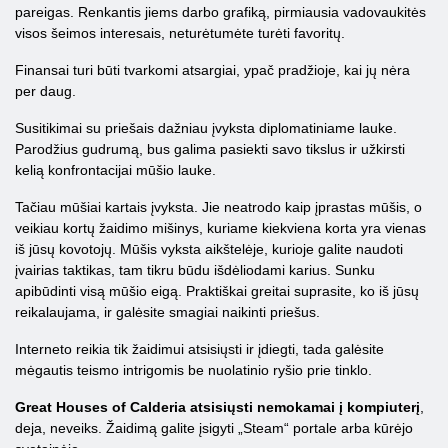
pareigas. Renkantis jiems darbo grafiką, pirmiausia vadovaukitės
visos šeimos interesais, neturėtumėte turėti favoritų.
Finansai turi būti tvarkomi atsargiai, ypač pradžioje, kai jų nėra
per daug.
Susitikimai su priešais dažniau įvyksta diplomatiniame lauke.
Parodžius gudrumą, bus galima pasiekti savo tikslus ir užkirsti
kelią konfrontacijai mūšio lauke.
Tačiau mūšiai kartais įvyksta. Jie neatrodo kaip įprastas mūšis, o
veikiau kortų žaidimo mišinys, kuriame kiekviena korta yra vienas
iš jūsų kovotojų. Mūšis vyksta aikštelėje, kurioje galite naudoti
įvairias taktikas, tam tikru būdu išdėliodami karius. Sunku
apibūdinti visą mūšio eigą. Praktiškai greitai suprasite, ko iš jūsų
reikalaujama, ir galėsite smagiai naikinti priešus.
Interneto reikia tik žaidimui atsisiųsti ir įdiegti, tada galėsite
mėgautis teismo intrigomis be nuolatinio ryšio prie tinklo.
Great Houses of Calderia atsisiųsti nemokamai į kompiuterį
,
deja, neveiks. Žaidimą galite įsigyti „Steam“ portale arba kūrėjo