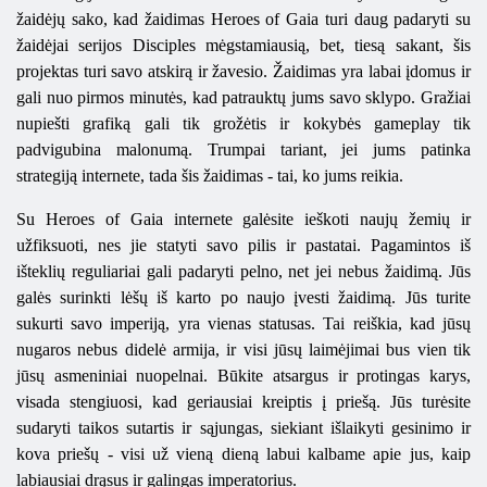
žaidėjų sako, kad žaidimas Heroes of Gaia turi daug padaryti su
žaidėjai serijos Disciples mėgstamiausią, bet, tiesą sakant, šis
projektas turi savo atskirą ir žavesio. Žaidimas yra labai įdomus ir
gali nuo pirmos minutės, kad patrauktų jums savo sklypo. Gražiai
nupiešti grafiką gali tik grožėtis ir kokybės gameplay tik
padvigubina malonumą. Trumpai tariant, jei jums patinka
strategiją internete, tada šis žaidimas - tai, ko jums reikia.
Su Heroes of Gaia internete galėsite ieškoti naujų žemių ir
užfiksuoti, nes jie statyti savo pilis ir pastatai. Pagamintos iš
išteklių reguliariai gali padaryti pelno, net jei nebus žaidimą. Jūs
galės surinkti lėšų iš karto po naujo įvesti žaidimą. Jūs turite
sukurti savo imperiją, yra vienas statusas. Tai reiškia, kad jūsų
nugaros nebus didelė armija, ir visi jūsų laimėjimai bus vien tik
jūsų asmeniniai nuopelnai. Būkite atsargus ir protingas karys,
visada stengiuosi, kad geriausiai kreiptis į priešą. Jūs turėsite
sudaryti taikos sutartis ir sąjungas, siekiant išlaikyti gesinimo ir
kova priešų - visi už vieną dieną labui kalbame apie jus, kaip
labiausiai drąsus ir galingas imperatorius.