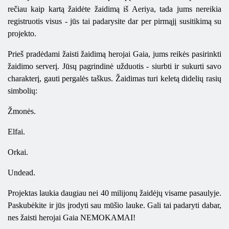
rečiau kaip kartą žaidėte žaidimą iš Aeriya, tada jums nereikia
registruotis visus - jūs tai padarysite dar per pirmąjį susitikimą su
projekto.
Prieš pradėdami žaisti žaidimą herojai Gaia, jums reikės pasirinkti
žaidimo serverį. Jūsų pagrindinė užduotis - siurbti ir sukurti savo
charakterį, gauti pergalės taškus. Žaidimas turi keletą didelių rasių
simbolių:
Žmonės.
Elfai.
Orkai.
Undead.
Projektas laukia daugiau nei 40 milijonų žaidėjų visame pasaulyje.
Paskubėkite ir jūs įrodyti sau mūšio lauke. Gali tai padaryti dabar,
nes žaisti herojai Gaia NEMOKAMAI!