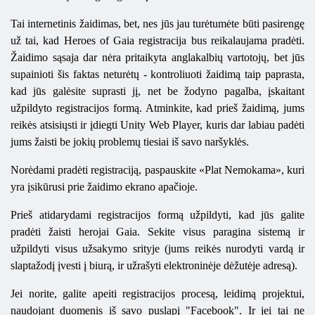
Tai internetinis žaidimas, bet, nes jūs jau turėtumėte būti pasirengę
už tai, kad Heroes of Gaia registracija bus reikalaujama pradėti.
Žaidimo sąsaja dar nėra pritaikyta anglakalbių vartotojų, bet jūs
supainioti šis faktas neturėtų - kontroliuoti žaidimą taip paprasta,
kad jūs galėsite suprasti jį, net be žodyno pagalba, įskaitant
užpildyto registracijos formą. Atminkite, kad prieš žaidimą, jums
reikės atsisiųsti ir įdiegti Unity Web Player, kuris dar labiau padėti
jums žaisti be jokių problemų tiesiai iš savo naršyklės.
Norėdami pradėti registraciją, paspauskite «Plat Nemokama», kuri
yra įsikūrusi prie žaidimo ekrano apačioje.
Prieš atidarydami registracijos formą užpildyti, kad jūs galite
pradėti žaisti herojai Gaia. Sekite visus paragina sistemą ir
užpildyti visus užsakymo srityje (jums reikės nurodyti vardą ir
slaptažodį įvesti į biurą, ir užrašyti elektroninėje dėžutėje adresą).
Jei norite, galite apeiti registracijos procesą, leidimą projektui,
naudojant duomenis iš savo puslapį "Facebook". Ir jei tai ne