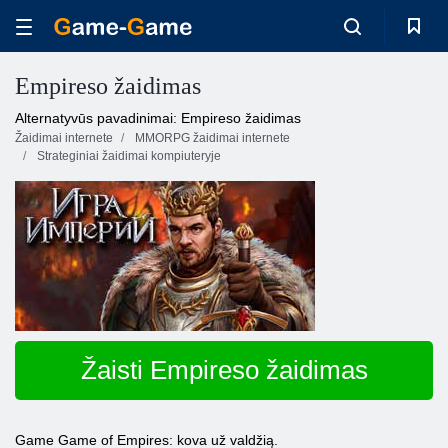
Empireso žaidimas
Alternatyvūs pavadinimai: Empireso žaidimas
Žaidimai internete
MMORPG žaidimai internete
Strateginiai žaidimai kompiuteryje
Žaisti Empireso žaidimas
Game Game of Empires: kova už valdžią.