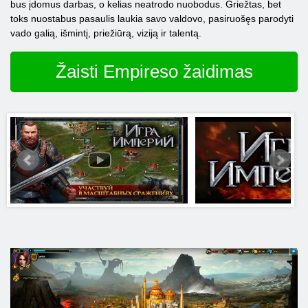
bus įdomus darbas, o kelias neatrodo nuobodus. Griežtas, bet
toks nuostabus pasaulis laukia savo valdovo, pasiruošęs parodyti
vado galią, išmintį, priežiūrą, viziją ir talentą.
Žaisti Empireso žaidimas