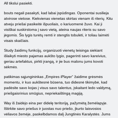
All tikslui pasiekti.
bouts negali pasakyti, kad labai įspūdingas. Oponentai susilieja
atvirose vietose. Kiekvienas vienetas skirtas vienam iš riterių. Kitu
atveju priešai pasikeitė išpuoliais, o kariuomenė žuvo. Kai ji
visiškai suskirstoma į savo vietą, ateina naujas riteris su savo
jėgomis. Šis lygis turėtų remti ir stengtis tobulėti, ir toliau laimėti
visais skaičiais.
Study žaidimų funkcijų, organizuoti vienetų teisinga siekiant
išlaikyti miesto pajamas aukšto lygio, pagerinti savo kareivius,
geriau artefaktus, pirkti įrangą, ir jie bus malonu jums kovoti
sėkmės.
patikimas sąjungininkas „Empires iPlayer“ žaidime grėsmės
momentu, ir kuo aukštesnė būsena, tuo didesnė tikimybė, kad
padėsite savo kojas į visus savo talentus, įskaitant ledo valdymą,
priešgaisrinius smūgius, nepriekaištingą magiją.
Way iš žaidėjo eina per didelę teritoriją, pažymėtą žemėlapyje.
Ištirkite savo priešus ir juostas nuo priešo, įkurto laisvosios
vėliavos žemėje, paskelbdamos dalį Jungtinės Karalystės. Jums