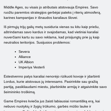
Middle Ages, su visais jo atributais atstovauja Empires. Savo
ruožtu paremtos strategijos gerbėjai pateks į riterių atmosferą,
karines kampanijas ir išnaudos karaliaus šlovei.
Iš pirmųjų trijų galių metų susiduria vienas su kitu kaip priešu,
aštrindamas savo kardus ir svajodamas, kad vietiniai karaliai
nuverčiami kartu su savo reklama, kad prisijungtų prie jų kaip
neutralios teritorijos. Susijusios problemos:
Severa
Alliance
UK Albion
Imperiya Vesterli
Estestvenno patys karaliai nenorėjo rizikuoti kovoje ir įdarbinti
Lordus, kurie atstovaus jų interesams. Pasirinkite sau gražią
partiją, pasikliaudami miestu, įdarbinkite armiją ir atgaivinkite savo
šeimininko troškimą.
Game Empires kviečia jus žaisti labiausiai romantišką erą, kai
nebuvo nuotykių ir žygių trūkumo, garbės mūšio lauke ir