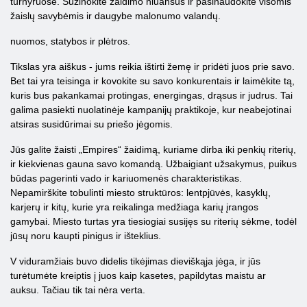
turnyruose. Sužinokite žaidimo niuansus ir pasinaudokite visomis
žaislų savybėmis ir daugybe malonumo valandų.
nuomos, statybos ir plėtros.
Tikslas yra aiškus - jums reikia ištirti žemę ir pridėti juos prie savo.
Bet tai yra teisinga ir kovokite su savo konkurentais ir laimėkite tą,
kuris bus pakankamai protingas, energingas, drąsus ir judrus. Tai
galima pasiekti nuolatinėje kampanijų praktikoje, kur neabejotinai
atsiras susidūrimai su priešo jėgomis.
Jūs galite žaisti „Empires“ žaidimą, kuriame dirba iki penkių riterių,
ir kiekvienas gauna savo komandą. Užbaigiant užsakymus, puikus
būdas pagerinti vado ir kariuomenės charakteristikas.
Nepamirškite tobulinti miesto struktūros: lentpjūvės, kasyklų,
karjerų ir kitų, kurie yra reikalinga medžiaga karių įrangos
gamybai. Miesto turtas yra tiesiogiai susijęs su riterių sėkme, todėl
jūsų noru kaupti pinigus ir išteklius.
V viduramžiais buvo didelis tikėjimas dieviškąja jėga, ir jūs
turėtumėte kreiptis į juos kaip kasetes, papildytas maistu ar
auksu. Tačiau tik tai nėra verta.