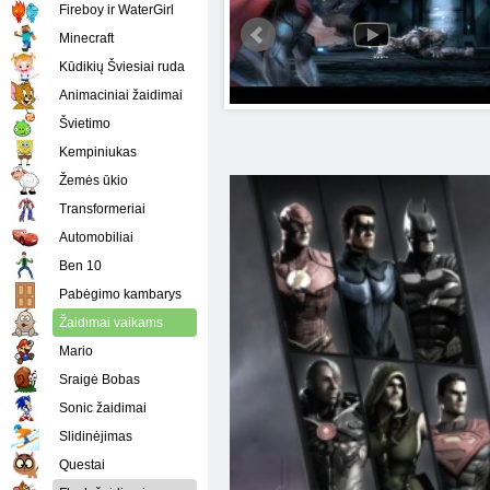
Fireboy ir WaterGirl
Minecraft
Kūdikių Šviesiai ruda
Animaciniai žaidimai
Švietimo
Kempiniukas
Žemės ūkio
Transformeriai
Automobiliai
Ben 10
Pabėgimo kambarys
Žaidimai vaikams
Mario
Sraigė Bobas
Sonic žaidimai
Slidinėjimas
Questai