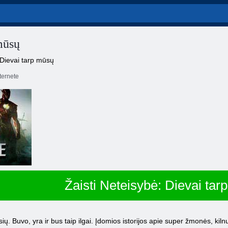
mūsų
 Dievai tarp mūsų
ernete
Žaisti Neteisybė: Dievai tar
 Buvo, yra ir bus taip ilgai. Įdomios istorijos apie super žmonės, kiln