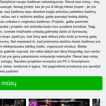
. Santykinai naujas žaidimas neteisingumas: Dievai tarp mūsų - visų
vyje, tiesiog įrodyti, kas jie yra iš tikrųjų kietas (super - jie yra
igė, kad žaidimas tapo absoliuti kopija anksčiau pateiktos žaidimų
ačiau net ir nežiūrint atidžiai, galite pamatyti keletą didelių
 unikalus ir originalus žaidimas. Projekto, galite pasirinkti
įtraukta į projekto visi simboliai kada nors susidūrė komiksai. Taigi,
, turėsite Indzhastis unikalią galimybę žaisti už žymiausią
tavęs, įspėti jus, kad žinių apie didvyrį jokiu būdu jo kovinę galią
tiprumų. Net nepaisant to, kad prieinama skaičius beats žaidimas yra
ti efektyviausius taktiką mūšio, organizuoti streikus. Būkite
s galėsite suprasti, kai reikia taikyti tam tikrą fotografiją, kuri verčia
 kad tai yra gana pakankama motyvacija neteisybė: Dievai tarp mūsų
lais smūgių. Šiandien projektas montažui ant PC ir Smartphone.
 vietas, kostiumai ir lygius. Visi pagrindiniai privalumai yra aprašyti
nio pažintis!
p mūsų