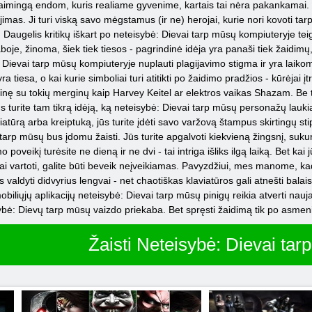
uti laimingą endom, kuris realiame gyvenime, kartais tai nėra pakankamai
mas. Ji turi viską savo mėgstamus (ir ne) herojai, kurie nori kovoti tarpusa
). Daugelis kritikų iškart po neteisybė: Dievai tarp mūsų kompiuteryje te
oje, žinoma, šiek tiek tiesos - pagrindinė idėja yra panaši tiek žaidimų, t
 Dievai tarp mūsų kompiuteryje nuplauti plagijavimo stigma ir yra laikomas
ra tiesa, o kai kurie simboliai turi atitikti po žaidimo pradžios - kūrėjai 
nę su tokių merginų kaip Harvey Keitel ar elektros vaikas Shazam. Be to
s turite tam tikrą idėją, ką neteisybė: Dievai tarp mūsų personažų laukia 
iatūrą arba kreiptuką, jūs turite įdėti savo varžovą štampus skirtingų s
tarp mūsų bus įdomu žaisti. Jūs turite apgalvoti kiekvieną žingsnį, sukur
poveikį turėsite ne dieną ir ne dvi - tai intriga išliks ilgą laiką. Bet kai jū
ausiai vartoti, galite būti beveik neįveikiamas. Pavyzdžiui, mes manome,
s valdyti didvyrius lengvai - net chaotiškas klaviatūros gali atnešti ba
iliųjų aplikacijų neteisybė: Dievai tarp mūsų pinigų reikia atverti naujas
ybė: Dievų tarp mūsų vaizdo priekaba. Bet spręsti žaidimą tik po asmeni
Žaisti Neteisybė: Dievai tar