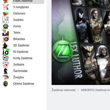
Flash žaidimai
3 rungtynės
Dėlionės
Sudoku
Zuma
Tetris
Biliardas
3D žaidimai
IO žaidimai
Kortų žaidimai
Solitaire
Šachmatai
Žvejyba
Online žaidimai
Žaidimai internete
MMORPG žaidimai int