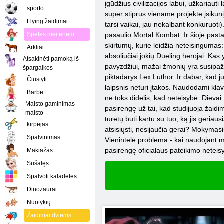
įgūdžius civilizacijos labui, užkaria
sporto
super stiprus viename projekte įsikūniji
Flying žaidimai
tarsi vaikai, jau nekalbant konkuruoti
Spēles meitenēm
pasaulio Mortal Kombat. Ir šioje pastab
skirtumų, kurie leidžia neteisingumas:
Arkliai
absoliučiai jokių Dueling herojai. Kas y
Atsakinėti pamoką iš
pavyzdžiui, mažai žmonių yra susipaži
špargalkos
piktadarys Lex Luthor. Ir dabar, kad jū
Čiustyti
laipsnis neturi įtakos. Naudodami klav
Barbė
ne toks didelis, kad neteisybė: Dievai 
Maisto gaminimas
pasirengę už tai, kad studijuoja žaidimo 
maisto
turėtų būti kartu su tuo, ką jis geri
kirpėjas
atsisiųsti, nesijaučia gerai? Mokymasi
Spalvinimas
Vienintelė problema - kai naudojant mob
pasirengę oficialaus pateikimo neteis
Makiažas
Sušalęs
Spalvoti kaladėlės
Dinozaurai
Nuotykių
Žaidimai dviems