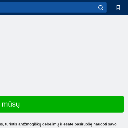
p mūsų
us, turintis antžmogiškų gebėjimų ir esate pasiruošę naudoti savo