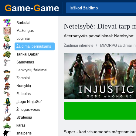
Burbulai
Neteisybė: Dievai tarp 
Mažongas
Alternatyvūs pavadinimai: Neteisybė:
Loginiai
Žaidimai internete
MMORPG žaidimai int
Žaidimai berniukams
Tankai Dabar
Šaudymas
Lenktynių žaidimai
Zombiai
Nuotykių
Futbolas
„Lego NinjaGo“
Žmogus-voras
Strategija
karas
Super - kad visuomenės mėgstamiausių.
snaiperis